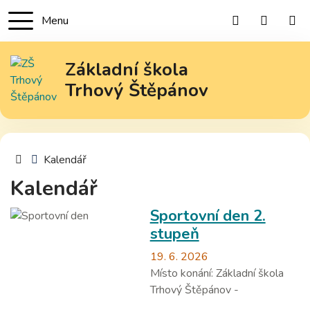
Menu
+420 317 85
zs@trhov
Základní škola
Trhový Štěpánov
Úvodní stránka
Kalendář
Kalendář
Sportovní den 2.
stupeň
19. 6. 2026
Místo konání:
Základní škola
Trhový Štěpánov -