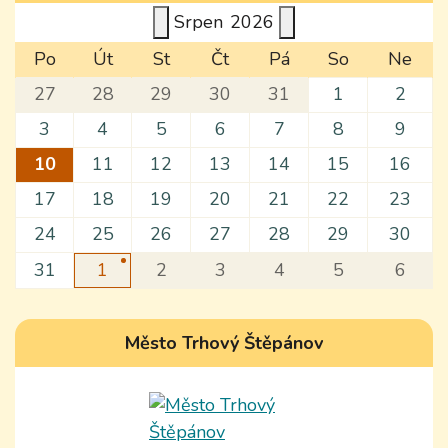
Srpen
2026
Po
Út
St
Čt
Pá
So
Ne
27
28
29
30
31
1
2
3
4
5
6
7
8
9
10
11
12
13
14
15
16
17
18
19
20
21
22
23
24
25
26
27
28
29
30
31
1
2
3
4
5
6
Město Trhový Štěpánov