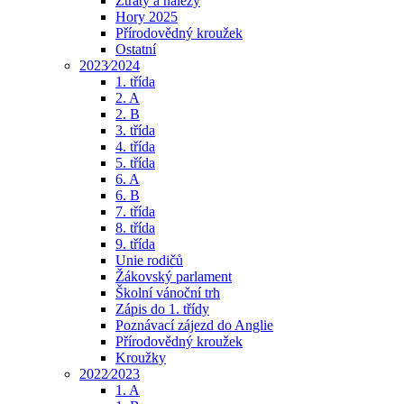
Ztráty a nálezy
Hory 2025
Přírodovědný kroužek
Ostatní
2023⁄2024
1. třída
2. A
2. B
3. třída
4. třída
5. třída
6. A
6. B
7. třída
8. třída
9. třída
Unie rodičů
Žákovský parlament
Školní vánoční trh
Zápis do 1. třídy
Poznávací zájezd do Anglie
Přírodovědný kroužek
Kroužky
2022⁄2023
1. A