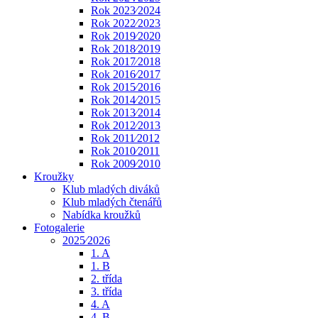
Rok 2023⁄2024
Rok 2022⁄2023
Rok 2019⁄2020
Rok 2018⁄2019
Rok 2017⁄2018
Rok 2016⁄2017
Rok 2015⁄2016
Rok 2014⁄2015
Rok 2013⁄2014
Rok 2012⁄2013
Rok 2011⁄2012
Rok 2010⁄2011
Rok 2009⁄2010
Kroužky
Klub mladých diváků
Klub mladých čtenářů
Nabídka kroužků
Fotogalerie
2025⁄2026
1. A
1. B
2. třída
3. třída
4. A
4. B