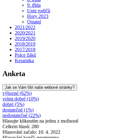
9. třída
Unie rodičů
Hory 2023
Ostatní
2021⁄2022
2020⁄2021
2019⁄2020
2018⁄2019
2017⁄2018
Práce žáků
Keramika
Anketa
Jak se Vám líbí naše webové stránky?
výborné (62%)
velmi dobré (10%)
dobré (5%)
dostatečné (1%)
nedostatečné (22%)
Hlasujte kliknutím na jednu z možností
Celkem hlasů: 280
Hlasování začalo: 10. 4. 2022
Hlasování končí: neomezeno