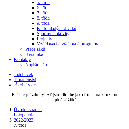
5. třída
6. třída
7. třída
8. třída
9. třída
Klub mladých diváků
Sportovní aktivity
Projekty
Vzdělávací a výchovné programy
Práce žáků
Keramika
Kontakty
Napište nám
Jídelníček
Poradenství
Školní videa
Krásné prázdniny! Ať jsou dlouhé jako fronta na zmrzlinu
a plné zážitků.
Úvodní stránka
Fotogalerie
2022/2023
7. třída