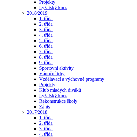
Projekty
Lyžařský kurz
2018⁄2019
1. třída
2. třída
3. třída
4. třída
5. třída
6. třída
7. třída
8. třída
9. třída
Sportovní aktivity
Vánoční trhy
Vzdělávací a výchovné programy
Projekty
Klub mladých diváků
Lyžařský kurz
Rekonstrukce školy
Zápis
2017⁄2018
1. třída
2. třída
3. třída
4. třída