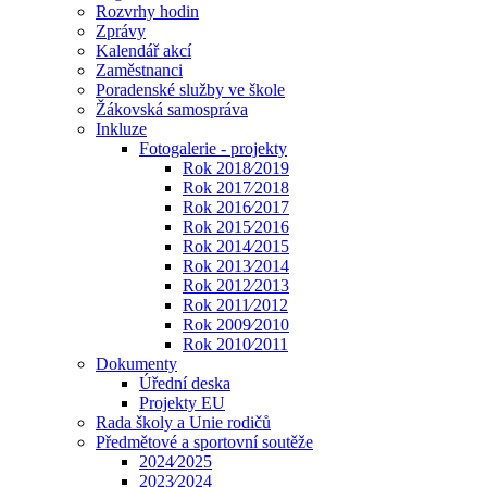
Rozvrhy hodin
Zprávy
Kalendář akcí
Zaměstnanci
Poradenské služby ve škole
Žákovská samospráva
Inkluze
Fotogalerie - projekty
Rok 2018⁄2019
Rok 2017⁄2018
Rok 2016⁄2017
Rok 2015⁄2016
Rok 2014⁄2015
Rok 2013⁄2014
Rok 2012⁄2013
Rok 2011⁄2012
Rok 2009⁄2010
Rok 2010⁄2011
Dokumenty
Úřední deska
Projekty EU
Rada školy a Unie rodičů
Předmětové a sportovní soutěže
2024⁄2025
2023⁄2024