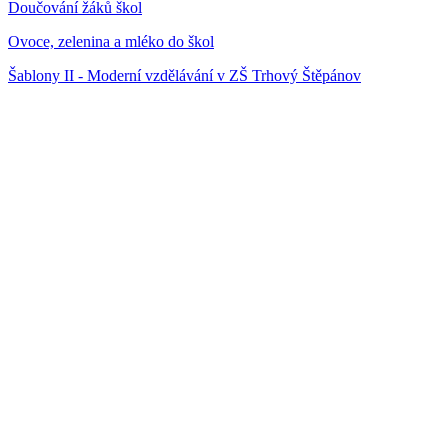
Doučování žáků škol
Ovoce, zelenina a mléko do škol
Šablony II - Moderní vzdělávání v ZŠ Trhový Štěpánov