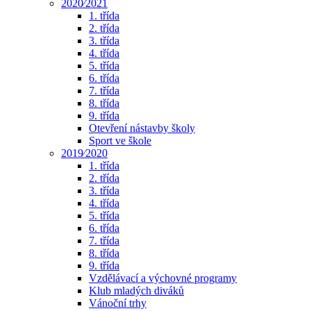
2020⁄2021
1. třída
2. třída
3. třída
4. třída
5. třída
6. třída
7. třída
8. třída
9. třída
Otevření nástavby školy
Sport ve škole
2019⁄2020
1. třída
2. třída
3. třída
4. třída
5. třída
6. třída
7. třída
8. třída
9. třída
Vzdělávací a výchovné programy
Klub mladých diváků
Vánoční trhy