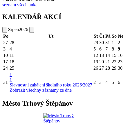
seznam všech anket
KALENDÁŘ AKCÍ
Srpen
2026
Po
Út
St
Čt
Pá
So
Ne
27
28
29
30
31
1
2
3
4
5
6
7
8
9
10
11
12
13
14
15
16
17
18
19
20
21
22
23
24
25
26
27
28
29
30
1
1
31
2
3
4
5
6
Slavnostní zahájení školního roku 2026/2027
Zobrazit všechny záznamy ze dne
Město Trhový Štěpánov