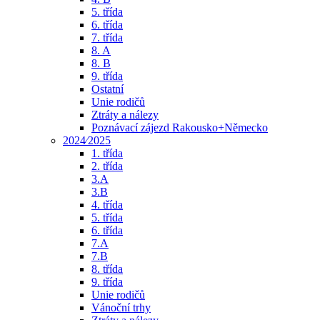
5. třída
6. třída
7. třída
8. A
8. B
9. třída
Ostatní
Unie rodičů
Ztráty a nálezy
Poznávací zájezd Rakousko+Německo
2024⁄2025
1. třída
2. třída
3.A
3.B
4. třída
5. třída
6. třída
7.A
7.B
8. třída
9. třída
Unie rodičů
Vánoční trhy