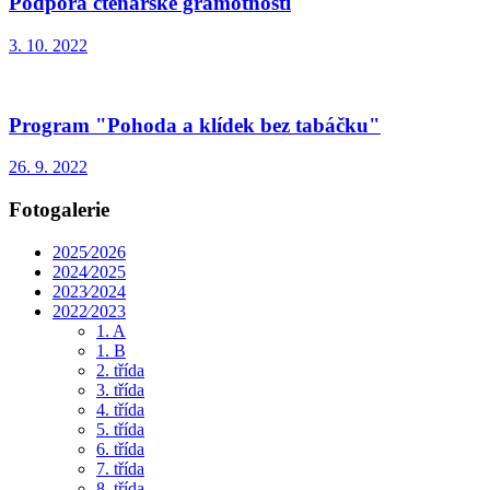
Podpora čtenářské gramotnosti
3. 10. 2022
Program "Pohoda a klídek bez tabáčku"
26. 9. 2022
Fotogalerie
2025⁄2026
2024⁄2025
2023⁄2024
2022⁄2023
1. A
1. B
2. třída
3. třída
4. třída
5. třída
6. třída
7. třída
8. třída