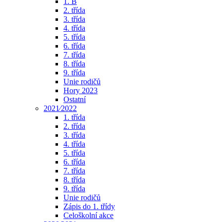
1. B
2. třída
3. třída
4. třída
5. třída
6. třída
7. třída
8. třída
9. třída
Unie rodičů
Hory 2023
Ostatní
2021⁄2022
1. třída
2. třída
3. třída
4. třída
5. třída
6. třída
7. třída
8. třída
9. třída
Unie rodičů
Zápis do 1. třídy
Celoškolní akce