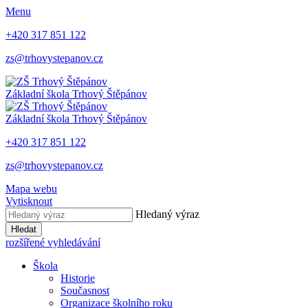
Menu
+420 317 851 122
zs@trhovystepanov.cz
Základní škola Trhový Štěpánov
Základní škola Trhový Štěpánov
+420 317 851 122
zs@trhovystepanov.cz
Mapa webu
Vytisknout
Hledaný výraz
Hledat
rozšířené vyhledávání
Škola
Historie
Současnost
Organizace školního roku