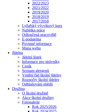
2022⁄2023
2021⁄2022
2019⁄2020
2018⁄2019
2017⁄2018
Lyžařský výcvikový kurz
Nabídka práce
Odloučená pracoviště
E-podatelna
Povinné informace
Mapa webu
Jídelna
Jídelní lístek
Informace pro strávníky
Ceník
Seznam alergenů
Vnitřní řád školní jídelny
Rozpočty školní jídelny
Odhlašování obědů
Družina
O školní družině
Akce školní družiny
Fotogalerie
Rok 2025⁄2026
Rok 2024⁄2025