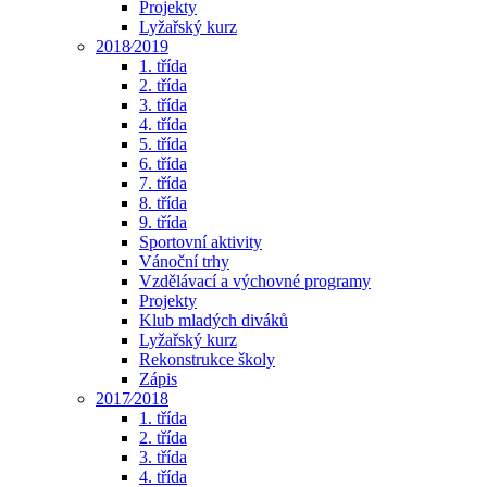
Projekty
Lyžařský kurz
2018⁄2019
1. třída
2. třída
3. třída
4. třída
5. třída
6. třída
7. třída
8. třída
9. třída
Sportovní aktivity
Vánoční trhy
Vzdělávací a výchovné programy
Projekty
Klub mladých diváků
Lyžařský kurz
Rekonstrukce školy
Zápis
2017⁄2018
1. třída
2. třída
3. třída
4. třída