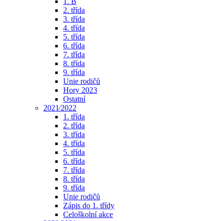
1. B
2. třída
3. třída
4. třída
5. třída
6. třída
7. třída
8. třída
9. třída
Unie rodičů
Hory 2023
Ostatní
2021⁄2022
1. třída
2. třída
3. třída
4. třída
5. třída
6. třída
7. třída
8. třída
9. třída
Unie rodičů
Zápis do 1. třídy
Celoškolní akce