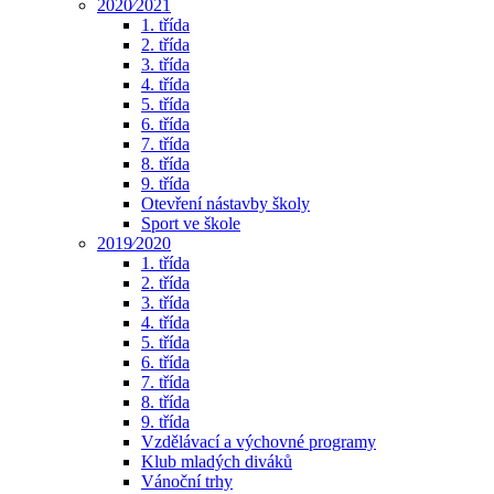
2020⁄2021
1. třída
2. třída
3. třída
4. třída
5. třída
6. třída
7. třída
8. třída
9. třída
Otevření nástavby školy
Sport ve škole
2019⁄2020
1. třída
2. třída
3. třída
4. třída
5. třída
6. třída
7. třída
8. třída
9. třída
Vzdělávací a výchovné programy
Klub mladých diváků
Vánoční trhy