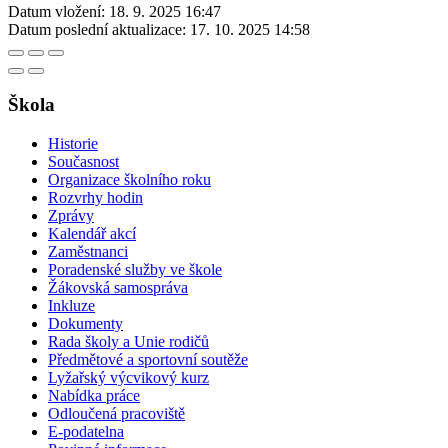
Datum vložení:
18. 9. 2025 16:47
Datum poslední aktualizace:
17. 10. 2025 14:58
Škola
Historie
Současnost
Organizace školního roku
Rozvrhy hodin
Zprávy
Kalendář akcí
Zaměstnanci
Poradenské služby ve škole
Žákovská samospráva
Inkluze
Dokumenty
Rada školy a Unie rodičů
Předmětové a sportovní soutěže
Lyžařský výcvikový kurz
Nabídka práce
Odloučená pracoviště
E-podatelna