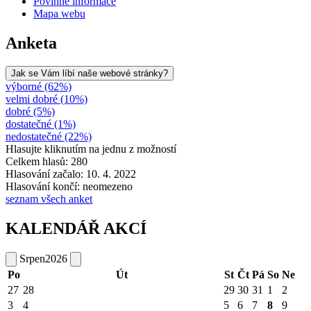
Povinné informace
Mapa webu
Anketa
Jak se Vám líbí naše webové stránky?
výborné (62%)
velmi dobré (10%)
dobré (5%)
dostatečné (1%)
nedostatečné (22%)
Hlasujte kliknutím na jednu z možností
Celkem hlasů: 280
Hlasování začalo: 10. 4. 2022
Hlasování končí: neomezeno
seznam všech anket
KALENDÁŘ AKCÍ
Srpen
2026
Po
Út
St
Čt
Pá
So
Ne
27
28
29
30
31
1
2
3
4
5
6
7
8
9