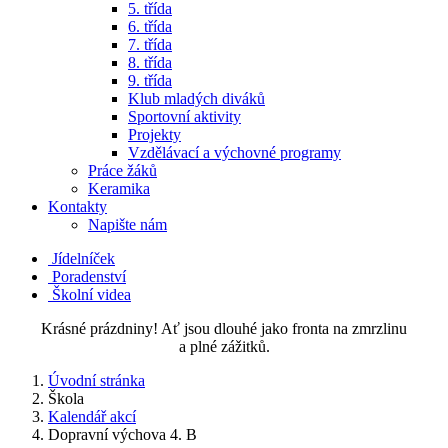
5. třída
6. třída
7. třída
8. třída
9. třída
Klub mladých diváků
Sportovní aktivity
Projekty
Vzdělávací a výchovné programy
Práce žáků
Keramika
Kontakty
Napište nám
Jídelníček
Poradenství
Školní videa
Krásné prázdniny! Ať jsou dlouhé jako fronta na zmrzlinu
a plné zážitků.
Úvodní stránka
Škola
Kalendář akcí
Dopravní výchova 4. B