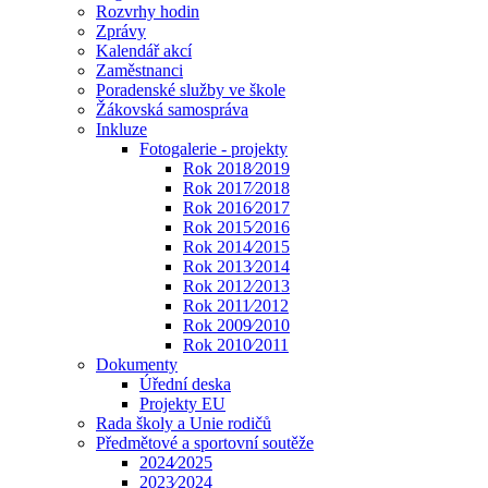
Rozvrhy hodin
Zprávy
Kalendář akcí
Zaměstnanci
Poradenské služby ve škole
Žákovská samospráva
Inkluze
Fotogalerie - projekty
Rok 2018⁄2019
Rok 2017⁄2018
Rok 2016⁄2017
Rok 2015⁄2016
Rok 2014⁄2015
Rok 2013⁄2014
Rok 2012⁄2013
Rok 2011⁄2012
Rok 2009⁄2010
Rok 2010⁄2011
Dokumenty
Úřední deska
Projekty EU
Rada školy a Unie rodičů
Předmětové a sportovní soutěže
2024⁄2025
2023⁄2024