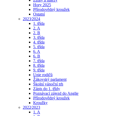
Ztráty a nálezy
Hory 2025
Přírodovědný kroužek
Ostatní
2023⁄2024
1. třída
2. A
2. B
3. třída
4. třída
5. třída
6. A
6. B
7. třída
8. třída
9. třída
Unie rodičů
Žákovský parlament
Školní vánoční trh
Zápis do 1. třídy
Poznávací zájezd do Anglie
Přírodovědný kroužek
Kroužky
2022⁄2023
1. A