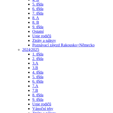
5. třída
6. třída
7. třída
8. A
8. B
9. třída
Ostatní
Unie rodičů
Ztráty a nálezy
Poznávací zájezd Rakousko+Německo
2024⁄2025
1. třída
2. třída
3.A
3.B
4. třída
5. třída
6. třída
7.A
7.B
8. třída
9. třída
Unie rodičů
Vánoční trhy