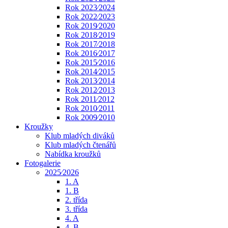
Rok 2023⁄2024
Rok 2022⁄2023
Rok 2019⁄2020
Rok 2018⁄2019
Rok 2017⁄2018
Rok 2016⁄2017
Rok 2015⁄2016
Rok 2014⁄2015
Rok 2013⁄2014
Rok 2012⁄2013
Rok 2011⁄2012
Rok 2010⁄2011
Rok 2009⁄2010
Kroužky
Klub mladých diváků
Klub mladých čtenářů
Nabídka kroužků
Fotogalerie
2025⁄2026
1. A
1. B
2. třída
3. třída
4. A
4. B