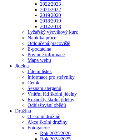
2022⁄2023
2021⁄2022
2019⁄2020
2018⁄2019
2017⁄2018
Lyžařský výcvikový kurz
Nabídka práce
Odloučená pracoviště
E-podatelna
Povinné informace
Mapa webu
Jídelna
Jídelní lístek
Informace pro strávníky
Ceník
Seznam alergenů
Vnitřní řád školní jídelny
Rozpočty školní jídelny
Odhlašování obědů
Družina
O školní družině
Akce školní družiny
Fotogalerie
Rok 2025⁄2026
Rok 2024⁄2025