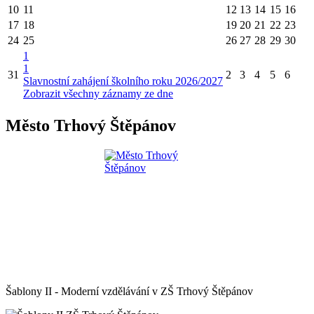
10
11
12
13
14
15
16
17
18
19
20
21
22
23
24
25
26
27
28
29
30
1
1
31
2
3
4
5
6
Slavnostní zahájení školního roku 2026/2027
Zobrazit všechny záznamy ze dne
Město Trhový Štěpánov
Šablony II - Moderní vzdělávání v ZŠ Trhový Štěpánov