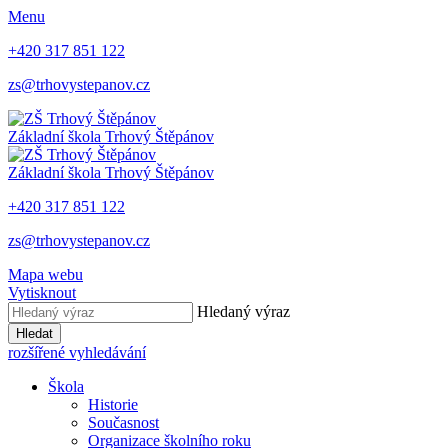
Menu
+420 317 851 122
zs@trhovystepanov.cz
Základní škola Trhový Štěpánov
Základní škola Trhový Štěpánov
+420 317 851 122
zs@trhovystepanov.cz
Mapa webu
Vytisknout
Hledaný výraz
Hledat
rozšířené vyhledávání
Škola
Historie
Současnost
Organizace školního roku