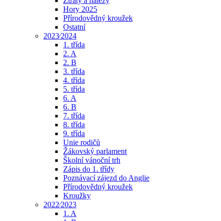
Ztráty a nálezy
Hory 2025
Přírodovědný kroužek
Ostatní
2023⁄2024
1. třída
2. A
2. B
3. třída
4. třída
5. třída
6. A
6. B
7. třída
8. třída
9. třída
Unie rodičů
Žákovský parlament
Školní vánoční trh
Zápis do 1. třídy
Poznávací zájezd do Anglie
Přírodovědný kroužek
Kroužky
2022⁄2023
1. A