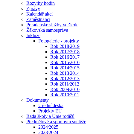
Rozvrhy hodin
Zprávy
Kalendář akcí
Zaměstnanci
Poradenské služby ve škole
Žákovská samospráva
Inkluze
Fotogalerie - projekty
Rok 2018⁄2019
Rok 2017⁄2018
Rok 2016⁄2017
Rok 2015⁄2016
Rok 2014⁄2015
Rok 2013⁄2014
Rok 2012⁄2013
Rok 2011⁄2012
Rok 2009⁄2010
Rok 2010⁄2011
Dokumenty
Úřední deska
Projekty EU
Rada školy a Unie rodičů
Předmětové a sportovní soutěže
2024⁄2025
2023⁄2024