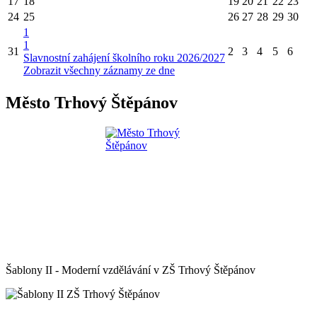
17
18
19
20
21
22
23
24
25
26
27
28
29
30
1
1
31
2
3
4
5
6
Slavnostní zahájení školního roku 2026/2027
Zobrazit všechny záznamy ze dne
Město Trhový Štěpánov
Šablony II - Moderní vzdělávání v ZŠ Trhový Štěpánov