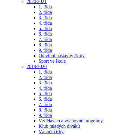
2020⁄2021
1. třída
2. třída
3. třída
4. třída
5. třída
6. třída
7. třída
8. třída
9. třída
Otevření nástavby školy
Sport ve škole
2019⁄2020
1. třída
2. třída
3. třída
4. třída
5. třída
6. třída
7. třída
8. třída
9. třída
Vzdělávací a výchovné programy
Klub mladých diváků
Vánoční trhy