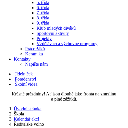
5. třída
6. třída
7. třída
8. třída
9. třída
Klub mladých diváků
Sportovní aktivity
Projekty
Vzdělávací a výchovné programy
Práce žáků
Keramika
Kontakty
Napište nám
Jídelníček
Poradenství
Školní videa
Krásné prázdniny! Ať jsou dlouhé jako fronta na zmrzlinu
a plné zážitků.
Úvodní stránka
Škola
Kalendář akcí
Ředitelské volno