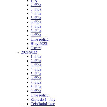
1. B
2. třída
3. třída
4. třída
5. třída
6. třída
7. třída
8. třída
9. třída
Unie rodičů
Hory 2023
Ostatní
2021⁄2022
1. třída
2. třída
3. třída
4. třída
5. třída
6. třída
7. třída
8. třída
9. třída
Unie rodičů
Zápis do 1. třídy
Celoškolní akce