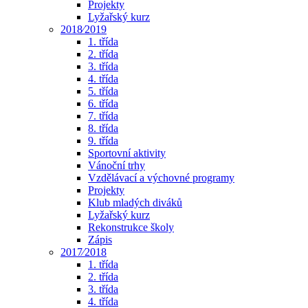
Projekty
Lyžařský kurz
2018⁄2019
1. třída
2. třída
3. třída
4. třída
5. třída
6. třída
7. třída
8. třída
9. třída
Sportovní aktivity
Vánoční trhy
Vzdělávací a výchovné programy
Projekty
Klub mladých diváků
Lyžařský kurz
Rekonstrukce školy
Zápis
2017⁄2018
1. třída
2. třída
3. třída
4. třída