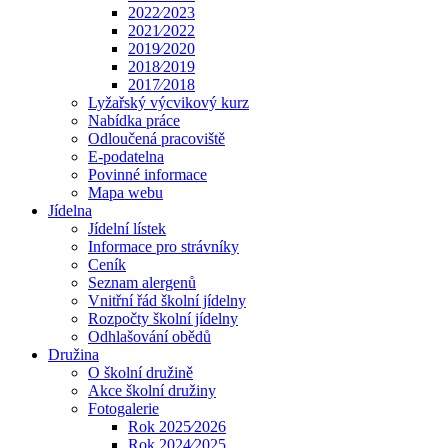
2022⁄2023
2021⁄2022
2019⁄2020
2018⁄2019
2017⁄2018
Lyžařský výcvikový kurz
Nabídka práce
Odloučená pracoviště
E-podatelna
Povinné informace
Mapa webu
Jídelna
Jídelní lístek
Informace pro strávníky
Ceník
Seznam alergenů
Vnitřní řád školní jídelny
Rozpočty školní jídelny
Odhlašování obědů
Družina
O školní družině
Akce školní družiny
Fotogalerie
Rok 2025⁄2026
Rok 2024⁄2025