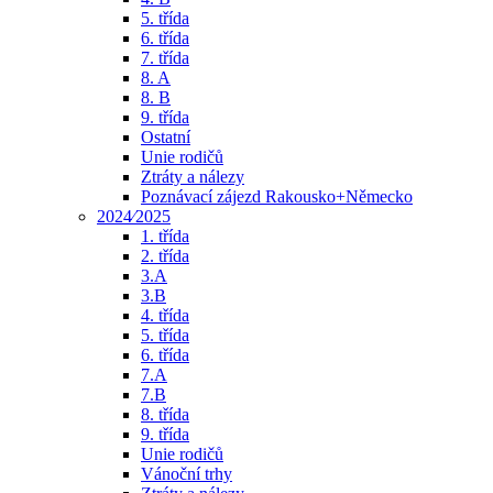
5. třída
6. třída
7. třída
8. A
8. B
9. třída
Ostatní
Unie rodičů
Ztráty a nálezy
Poznávací zájezd Rakousko+Německo
2024⁄2025
1. třída
2. třída
3.A
3.B
4. třída
5. třída
6. třída
7.A
7.B
8. třída
9. třída
Unie rodičů
Vánoční trhy