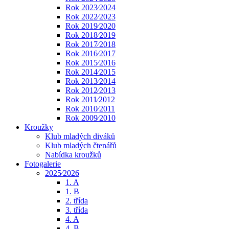
Rok 2023⁄2024
Rok 2022⁄2023
Rok 2019⁄2020
Rok 2018⁄2019
Rok 2017⁄2018
Rok 2016⁄2017
Rok 2015⁄2016
Rok 2014⁄2015
Rok 2013⁄2014
Rok 2012⁄2013
Rok 2011⁄2012
Rok 2010⁄2011
Rok 2009⁄2010
Kroužky
Klub mladých diváků
Klub mladých čtenářů
Nabídka kroužků
Fotogalerie
2025⁄2026
1. A
1. B
2. třída
3. třída
4. A
4. B