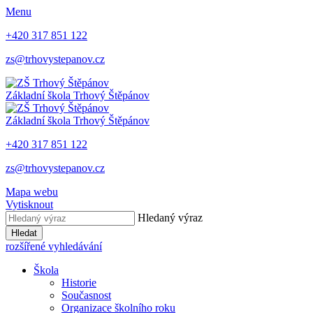
Menu
+420 317 851 122
zs@trhovystepanov.cz
Základní škola Trhový Štěpánov
Základní škola Trhový Štěpánov
+420 317 851 122
zs@trhovystepanov.cz
Mapa webu
Vytisknout
Hledaný výraz
Hledat
rozšířené vyhledávání
Škola
Historie
Současnost
Organizace školního roku