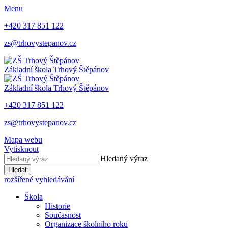
Menu
+420 317 851 122
zs@trhovystepanov.cz
Základní škola Trhový Štěpánov
Základní škola Trhový Štěpánov
+420 317 851 122
zs@trhovystepanov.cz
Mapa webu
Vytisknout
Hledaný výraz
Hledat
rozšířené vyhledávání
Škola
Historie
Současnost
Organizace školního roku