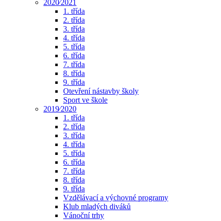
2020⁄2021
1. třída
2. třída
3. třída
4. třída
5. třída
6. třída
7. třída
8. třída
9. třída
Otevření nástavby školy
Sport ve škole
2019⁄2020
1. třída
2. třída
3. třída
4. třída
5. třída
6. třída
7. třída
8. třída
9. třída
Vzdělávací a výchovné programy
Klub mladých diváků
Vánoční trhy