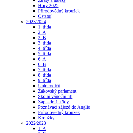
Ztráty a nálezy
Hory 2025
Přírodovědný kroužek
Ostatní
2023⁄2024
1. třída
2. A
2. B
3. třída
4. třída
5. třída
6. A
6. B
7. třída
8. třída
9. třída
Unie rodičů
Žákovský parlament
Školní vánoční trh
Zápis do 1. třídy
Poznávací zájezd do Anglie
Přírodovědný kroužek
Kroužky
2022⁄2023
1. A