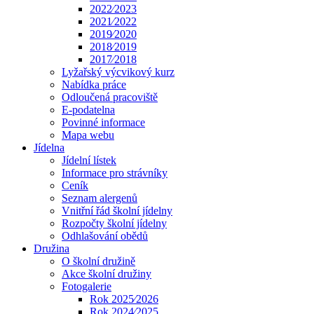
2022⁄2023
2021⁄2022
2019⁄2020
2018⁄2019
2017⁄2018
Lyžařský výcvikový kurz
Nabídka práce
Odloučená pracoviště
E-podatelna
Povinné informace
Mapa webu
Jídelna
Jídelní lístek
Informace pro strávníky
Ceník
Seznam alergenů
Vnitřní řád školní jídelny
Rozpočty školní jídelny
Odhlašování obědů
Družina
O školní družině
Akce školní družiny
Fotogalerie
Rok 2025⁄2026
Rok 2024⁄2025