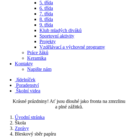
5. třída
6. třída
7. třída
8. třída
9. třída
Klub mladých diváků
Sportovní aktivity
Projekty
Vzdělávací a výchovné programy
Práce žáků
Keramika
Kontakty
Napište nám
Jídelníček
Poradenství
Školní videa
Krásné prázdniny! Ať jsou dlouhé jako fronta na zmrzlinu
a plné zážitků.
Úvodní stránka
Škola
Zprávy
Bleskový sběr papíru