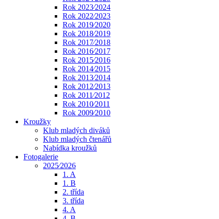
Rok 2023⁄2024
Rok 2022⁄2023
Rok 2019⁄2020
Rok 2018⁄2019
Rok 2017⁄2018
Rok 2016⁄2017
Rok 2015⁄2016
Rok 2014⁄2015
Rok 2013⁄2014
Rok 2012⁄2013
Rok 2011⁄2012
Rok 2010⁄2011
Rok 2009⁄2010
Kroužky
Klub mladých diváků
Klub mladých čtenářů
Nabídka kroužků
Fotogalerie
2025⁄2026
1. A
1. B
2. třída
3. třída
4. A
4. B