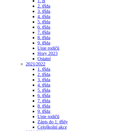
1. B
2. třída
3. třída
4. třída
5. třída
6. třída
7. třída
8. třída
9. třída
Unie rodičů
Hory 2023
Ostatní
2021⁄2022
1. třída
2. třída
3. třída
4. třída
5. třída
6. třída
7. třída
8. třída
9. třída
Unie rodičů
Zápis do 1. třídy
Celoškolní akce