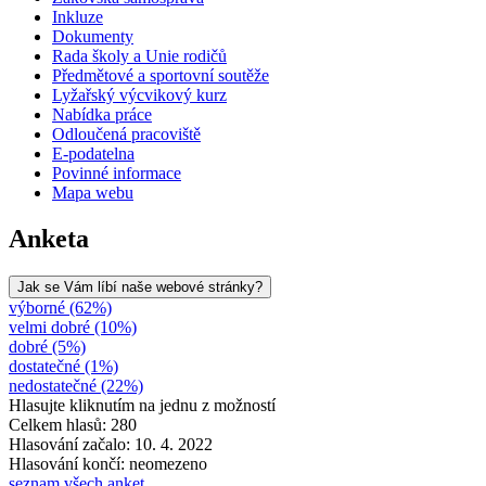
Inkluze
Dokumenty
Rada školy a Unie rodičů
Předmětové a sportovní soutěže
Lyžařský výcvikový kurz
Nabídka práce
Odloučená pracoviště
E-podatelna
Povinné informace
Mapa webu
Anketa
Jak se Vám líbí naše webové stránky?
výborné (62%)
velmi dobré (10%)
dobré (5%)
dostatečné (1%)
nedostatečné (22%)
Hlasujte kliknutím na jednu z možností
Celkem hlasů: 280
Hlasování začalo: 10. 4. 2022
Hlasování končí: neomezeno
seznam všech anket