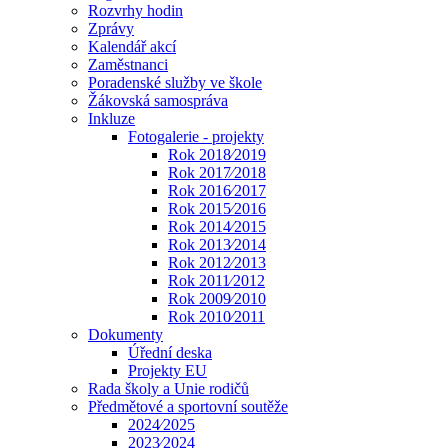
Rozvrhy hodin
Zprávy
Kalendář akcí
Zaměstnanci
Poradenské služby ve škole
Žákovská samospráva
Inkluze
Fotogalerie - projekty
Rok 2018⁄2019
Rok 2017⁄2018
Rok 2016⁄2017
Rok 2015⁄2016
Rok 2014⁄2015
Rok 2013⁄2014
Rok 2012⁄2013
Rok 2011⁄2012
Rok 2009⁄2010
Rok 2010⁄2011
Dokumenty
Úřední deska
Projekty EU
Rada školy a Unie rodičů
Předmětové a sportovní soutěže
2024⁄2025
2023⁄2024