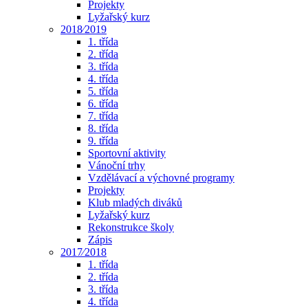
Projekty
Lyžařský kurz
2018⁄2019
1. třída
2. třída
3. třída
4. třída
5. třída
6. třída
7. třída
8. třída
9. třída
Sportovní aktivity
Vánoční trhy
Vzdělávací a výchovné programy
Projekty
Klub mladých diváků
Lyžařský kurz
Rekonstrukce školy
Zápis
2017⁄2018
1. třída
2. třída
3. třída
4. třída