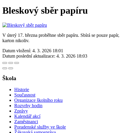
Bleskový sběr papíru
V úterý 17. března proběhne sběr papíru. Sbírá se pouze papír,
karton nikoliv.
Datum vložení:
4. 3. 2026 18:01
Datum poslední aktualizace:
4. 3. 2026 18:03
Škola
Historie
Současnost
Organizace školního roku
Rozvrhy hodin
Zprávy
Kalendář akcí
Zaměstnanci
Poradenské služby ve škole
Žákovská samospráva