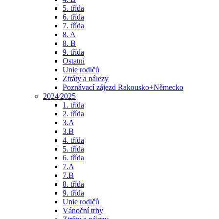
5. třída
6. třída
7. třída
8. A
8. B
9. třída
Ostatní
Unie rodičů
Ztráty a nálezy
Poznávací zájezd Rakousko+Německo
2024⁄2025
1. třída
2. třída
3.A
3.B
4. třída
5. třída
6. třída
7.A
7.B
8. třída
9. třída
Unie rodičů
Vánoční trhy