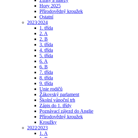
Ztráty a nálezy
Hory 2025
Přírodovědný kroužek
Ostatní
2023⁄2024
1. třída
2. A
2. B
3. třída
4. třída
5. třída
6. A
6. B
7. třída
8. třída
9. třída
Unie rodičů
Žákovský parlament
Školní vánoční trh
Zápis do 1. třídy
Poznávací zájezd do Anglie
Přírodovědný kroužek
Kroužky
2022⁄2023
1. A