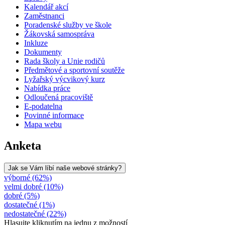
Kalendář akcí
Zaměstnanci
Poradenské služby ve škole
Žákovská samospráva
Inkluze
Dokumenty
Rada školy a Unie rodičů
Předmětové a sportovní soutěže
Lyžařský výcvikový kurz
Nabídka práce
Odloučená pracoviště
E-podatelna
Povinné informace
Mapa webu
Anketa
Jak se Vám líbí naše webové stránky?
výborné (62%)
velmi dobré (10%)
dobré (5%)
dostatečné (1%)
nedostatečné (22%)
Hlasujte kliknutím na jednu z možností