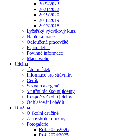
2022⁄2023
2021⁄2022
2019⁄2020
2018⁄2019
2017⁄2018
Lyžařský výcvikový kurz
Nabídka práce
Odloučená pracoviště
E-podatelna
Povinné informace
Mapa webu
Jídelna
Jídelní lístek
Informace pro strávníky
Ceník
Seznam alergenů
Vnitřní řád školní jídelny
Rozpočty školní jídelny
Odhlašování obědů
Družina
O školní družině
Akce školní družiny
Fotogalerie
Rok 2025⁄2026
Rok 2024⁄2025