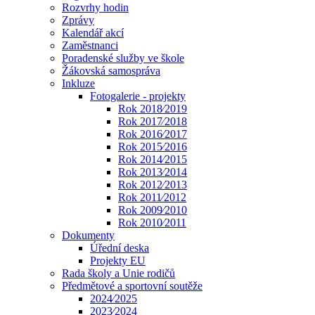
Rozvrhy hodin
Zprávy
Kalendář akcí
Zaměstnanci
Poradenské služby ve škole
Žákovská samospráva
Inkluze
Fotogalerie - projekty
Rok 2018⁄2019
Rok 2017⁄2018
Rok 2016⁄2017
Rok 2015⁄2016
Rok 2014⁄2015
Rok 2013⁄2014
Rok 2012⁄2013
Rok 2011⁄2012
Rok 2009⁄2010
Rok 2010⁄2011
Dokumenty
Úřední deska
Projekty EU
Rada školy a Unie rodičů
Předmětové a sportovní soutěže
2024⁄2025
2023⁄2024