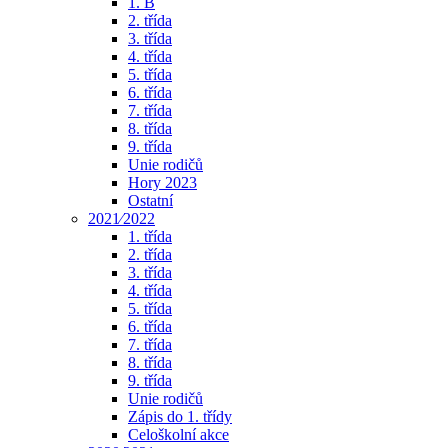
1. B
2. třída
3. třída
4. třída
5. třída
6. třída
7. třída
8. třída
9. třída
Unie rodičů
Hory 2023
Ostatní
2021⁄2022
1. třída
2. třída
3. třída
4. třída
5. třída
6. třída
7. třída
8. třída
9. třída
Unie rodičů
Zápis do 1. třídy
Celoškolní akce