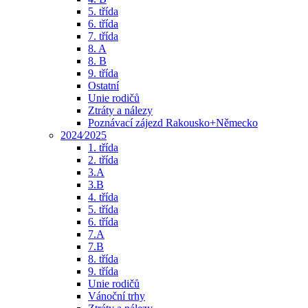
5. třída
6. třída
7. třída
8. A
8. B
9. třída
Ostatní
Unie rodičů
Ztráty a nálezy
Poznávací zájezd Rakousko+Německo
2024⁄2025
1. třída
2. třída
3.A
3.B
4. třída
5. třída
6. třída
7.A
7.B
8. třída
9. třída
Unie rodičů
Vánoční trhy