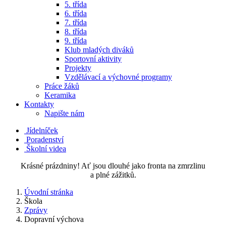
5. třída
6. třída
7. třída
8. třída
9. třída
Klub mladých diváků
Sportovní aktivity
Projekty
Vzdělávací a výchovné programy
Práce žáků
Keramika
Kontakty
Napište nám
Jídelníček
Poradenství
Školní videa
Krásné prázdniny! Ať jsou dlouhé jako fronta na zmrzlinu
a plné zážitků.
Úvodní stránka
Škola
Zprávy
Dopravní výchova