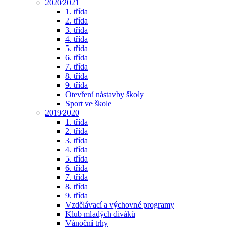
2020⁄2021
1. třída
2. třída
3. třída
4. třída
5. třída
6. třída
7. třída
8. třída
9. třída
Otevření nástavby školy
Sport ve škole
2019⁄2020
1. třída
2. třída
3. třída
4. třída
5. třída
6. třída
7. třída
8. třída
9. třída
Vzdělávací a výchovné programy
Klub mladých diváků
Vánoční trhy