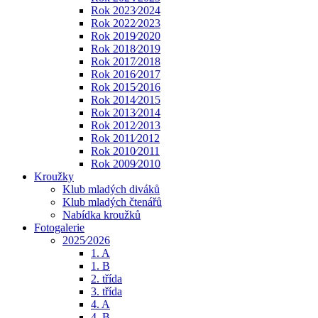
Rok 2023⁄2024
Rok 2022⁄2023
Rok 2019⁄2020
Rok 2018⁄2019
Rok 2017⁄2018
Rok 2016⁄2017
Rok 2015⁄2016
Rok 2014⁄2015
Rok 2013⁄2014
Rok 2012⁄2013
Rok 2011⁄2012
Rok 2010⁄2011
Rok 2009⁄2010
Kroužky
Klub mladých diváků
Klub mladých čtenářů
Nabídka kroužků
Fotogalerie
2025⁄2026
1. A
1. B
2. třída
3. třída
4. A
4. B