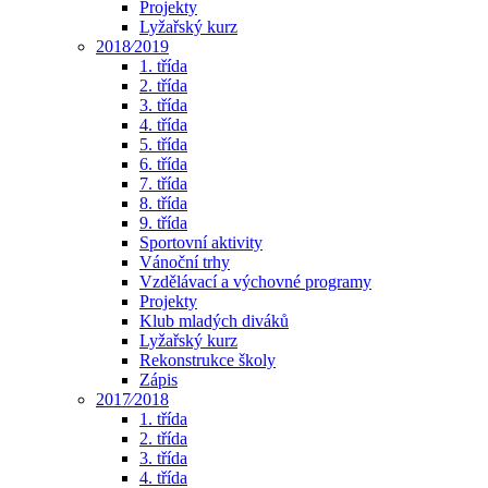
Projekty
Lyžařský kurz
2018⁄2019
1. třída
2. třída
3. třída
4. třída
5. třída
6. třída
7. třída
8. třída
9. třída
Sportovní aktivity
Vánoční trhy
Vzdělávací a výchovné programy
Projekty
Klub mladých diváků
Lyžařský kurz
Rekonstrukce školy
Zápis
2017⁄2018
1. třída
2. třída
3. třída
4. třída