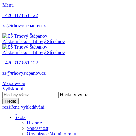
Menu
+420 317 851 122
zs@trhovystepanov.cz
Základní škola Trhový Štěpánov
Základní škola Trhový Štěpánov
+420 317 851 122
zs@trhovystepanov.cz
Mapa webu
Vytisknout
Hledaný výraz
Hledat
rozšířené vyhledávání
Škola
Historie
Současnost
Organizace školního roku