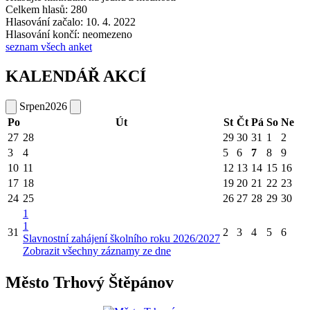
Celkem hlasů: 280
Hlasování začalo: 10. 4. 2022
Hlasování končí: neomezeno
seznam všech anket
KALENDÁŘ AKCÍ
Srpen
2026
Po
Út
St
Čt
Pá
So
Ne
27
28
29
30
31
1
2
3
4
5
6
7
8
9
10
11
12
13
14
15
16
17
18
19
20
21
22
23
24
25
26
27
28
29
30
1
1
31
2
3
4
5
6
Slavnostní zahájení školního roku 2026/2027
Zobrazit všechny záznamy ze dne
Město Trhový Štěpánov