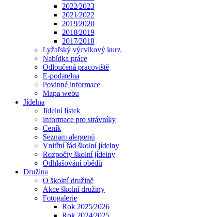
2022⁄2023
2021⁄2022
2019⁄2020
2018⁄2019
2017⁄2018
Lyžařský výcvikový kurz
Nabídka práce
Odloučená pracoviště
E-podatelna
Povinné informace
Mapa webu
Jídelna
Jídelní lístek
Informace pro strávníky
Ceník
Seznam alergenů
Vnitřní řád školní jídelny
Rozpočty školní jídelny
Odhlašování obědů
Družina
O školní družině
Akce školní družiny
Fotogalerie
Rok 2025⁄2026
Rok 2024⁄2025