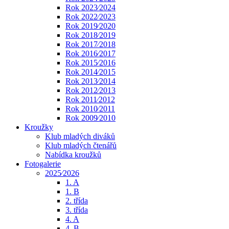
Rok 2023⁄2024
Rok 2022⁄2023
Rok 2019⁄2020
Rok 2018⁄2019
Rok 2017⁄2018
Rok 2016⁄2017
Rok 2015⁄2016
Rok 2014⁄2015
Rok 2013⁄2014
Rok 2012⁄2013
Rok 2011⁄2012
Rok 2010⁄2011
Rok 2009⁄2010
Kroužky
Klub mladých diváků
Klub mladých čtenářů
Nabídka kroužků
Fotogalerie
2025⁄2026
1. A
1. B
2. třída
3. třída
4. A
4. B