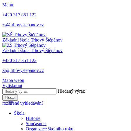
Menu
+420 317 851 122
zs@trhovystepanov.cz
Základní škola Trhový Štěpánov
Základní škola Trhový Štěpánov
+420 317 851 122
zs@trhovystepanov.cz
Mapa webu
Vytisknout
Hledaný výraz
Hledat
rozšířené vyhledávání
Škola
Historie
Současnost
Organizace školního roku