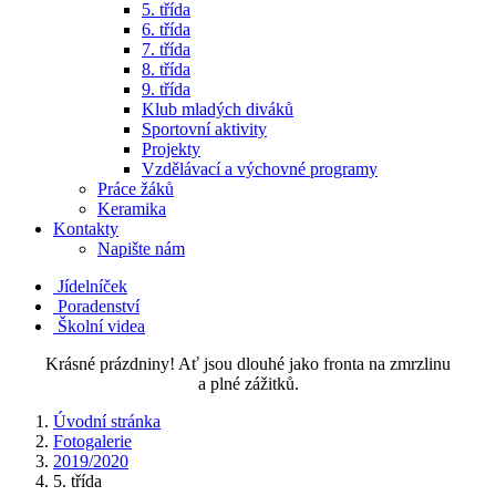
5. třída
6. třída
7. třída
8. třída
9. třída
Klub mladých diváků
Sportovní aktivity
Projekty
Vzdělávací a výchovné programy
Práce žáků
Keramika
Kontakty
Napište nám
Jídelníček
Poradenství
Školní videa
Krásné prázdniny! Ať jsou dlouhé jako fronta na zmrzlinu
a plné zážitků.
Úvodní stránka
Fotogalerie
2019/2020
5. třída