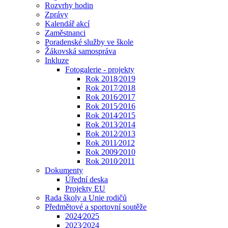
Rozvrhy hodin
Zprávy
Kalendář akcí
Zaměstnanci
Poradenské služby ve škole
Žákovská samospráva
Inkluze
Fotogalerie - projekty
Rok 2018⁄2019
Rok 2017⁄2018
Rok 2016⁄2017
Rok 2015⁄2016
Rok 2014⁄2015
Rok 2013⁄2014
Rok 2012⁄2013
Rok 2011⁄2012
Rok 2009⁄2010
Rok 2010⁄2011
Dokumenty
Úřední deska
Projekty EU
Rada školy a Unie rodičů
Předmětové a sportovní soutěže
2024⁄2025
2023⁄2024