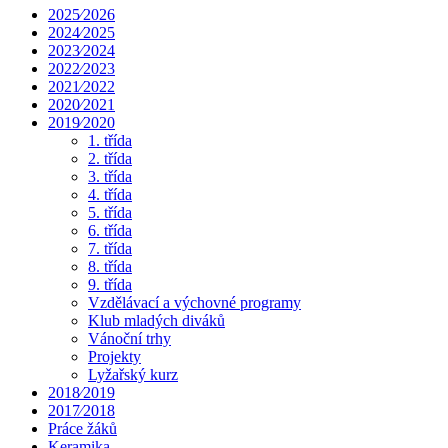
2025⁄2026
2024⁄2025
2023⁄2024
2022⁄2023
2021⁄2022
2020⁄2021
2019⁄2020
1. třída
2. třída
3. třída
4. třída
5. třída
6. třída
7. třída
8. třída
9. třída
Vzdělávací a výchovné programy
Klub mladých diváků
Vánoční trhy
Projekty
Lyžařský kurz
2018⁄2019
2017⁄2018
Práce žáků
Keramika