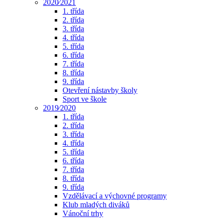
2020⁄2021
1. třída
2. třída
3. třída
4. třída
5. třída
6. třída
7. třída
8. třída
9. třída
Otevření nástavby školy
Sport ve škole
2019⁄2020
1. třída
2. třída
3. třída
4. třída
5. třída
6. třída
7. třída
8. třída
9. třída
Vzdělávací a výchovné programy
Klub mladých diváků
Vánoční trhy