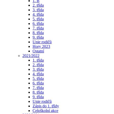
1. B
2. třída
3. třída
4. třída
5. třída
6. třída
7. třída
8. třída
9. třída
Unie rodičů
Hory 2023
Ostatní
2021⁄2022
1. třída
2. třída
3. třída
4. třída
5. třída
6. třída
7. třída
8. třída
9. třída
Unie rodičů
Zápis do 1. třídy
Celoškolní akce