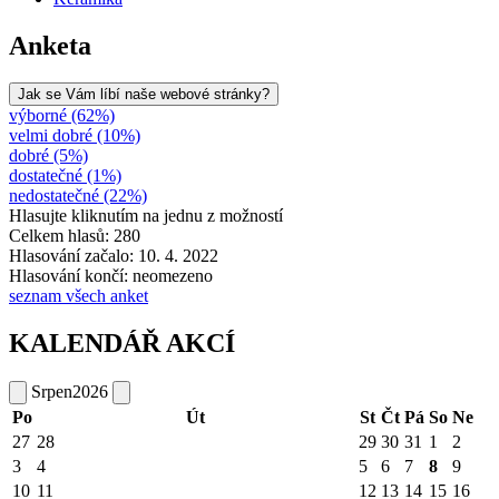
Anketa
Jak se Vám líbí naše webové stránky?
výborné (62%)
velmi dobré (10%)
dobré (5%)
dostatečné (1%)
nedostatečné (22%)
Hlasujte kliknutím na jednu z možností
Celkem hlasů: 280
Hlasování začalo: 10. 4. 2022
Hlasování končí: neomezeno
seznam všech anket
KALENDÁŘ AKCÍ
Srpen
2026
Po
Út
St
Čt
Pá
So
Ne
27
28
29
30
31
1
2
3
4
5
6
7
8
9
10
11
12
13
14
15
16