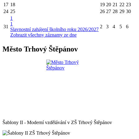
17
18
19
20
21
22
23
24
25
26
27
28
29
30
1
1
31
2
3
4
5
6
Slavnostní zahájení školního roku 2026/2027
Zobrazit všechny záznamy ze dne
Město Trhový Štěpánov
Šablony II - Moderní vzdělávání v ZŠ Trhový Štěpánov