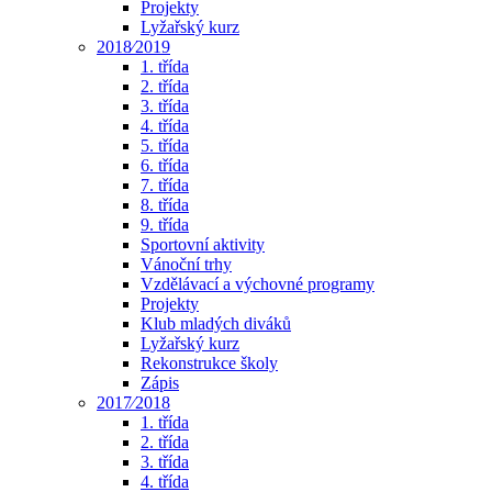
Projekty
Lyžařský kurz
2018⁄2019
1. třída
2. třída
3. třída
4. třída
5. třída
6. třída
7. třída
8. třída
9. třída
Sportovní aktivity
Vánoční trhy
Vzdělávací a výchovné programy
Projekty
Klub mladých diváků
Lyžařský kurz
Rekonstrukce školy
Zápis
2017⁄2018
1. třída
2. třída
3. třída
4. třída