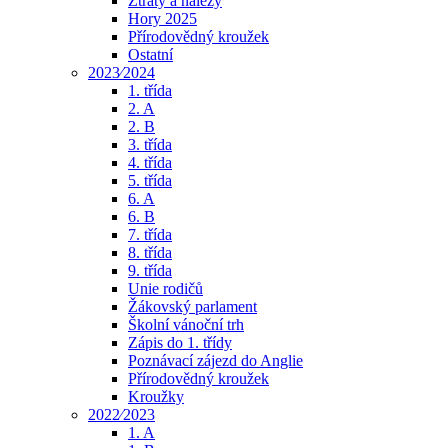
Ztráty a nálezy
Hory 2025
Přírodovědný kroužek
Ostatní
2023⁄2024
1. třída
2. A
2. B
3. třída
4. třída
5. třída
6. A
6. B
7. třída
8. třída
9. třída
Unie rodičů
Žákovský parlament
Školní vánoční trh
Zápis do 1. třídy
Poznávací zájezd do Anglie
Přírodovědný kroužek
Kroužky
2022⁄2023
1. A