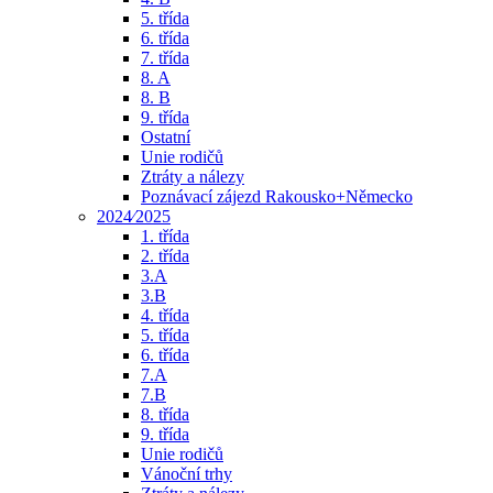
5. třída
6. třída
7. třída
8. A
8. B
9. třída
Ostatní
Unie rodičů
Ztráty a nálezy
Poznávací zájezd Rakousko+Německo
2024⁄2025
1. třída
2. třída
3.A
3.B
4. třída
5. třída
6. třída
7.A
7.B
8. třída
9. třída
Unie rodičů
Vánoční trhy