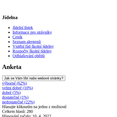
Jídelna
Jídelní lístek
Informace pro strávníky
Ceník
Seznam alergenů
Vnitřní řád školní jídelny
Rozpočty školní jídelny
Odhlašování obědů
Anketa
Jak se Vám líbí naše webové stránky?
výborné (62%)
velmi dobré (10%)
dobré (5%)
dostatečné (1%)
nedostatečné (22%)
Hlasujte kliknutím na jednu z možností
Celkem hlasů: 280
Hlasování začalo: 10. 4. 2022