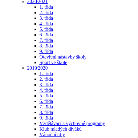
2020⁄2021
1. třída
2. třída
3. třída
4. třída
5. třída
6. třída
7. třída
8. třída
9. třída
Otevření nástavby školy
Sport ve škole
2019⁄2020
1. třída
2. třída
3. třída
4. třída
5. třída
6. třída
7. třída
8. třída
9. třída
Vzdělávací a výchovné programy
Klub mladých diváků
Vánoční trhy