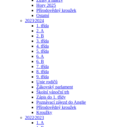
Ztráty a nálezy
Hory 2025
Přírodovědný kroužek
Ostatní
2023⁄2024
1. třída
2. A
2. B
3. třída
4. třída
5. třída
6. A
6. B
7. třída
8. třída
9. třída
Unie rodičů
Žákovský parlament
Školní vánoční trh
Zápis do 1. třídy
Poznávací zájezd do Anglie
Přírodovědný kroužek
Kroužky
2022⁄2023
1. A