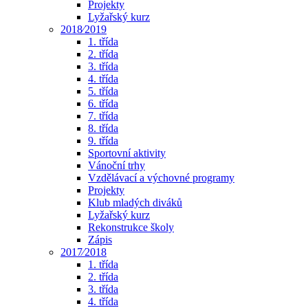
Projekty
Lyžařský kurz
2018⁄2019
1. třída
2. třída
3. třída
4. třída
5. třída
6. třída
7. třída
8. třída
9. třída
Sportovní aktivity
Vánoční trhy
Vzdělávací a výchovné programy
Projekty
Klub mladých diváků
Lyžařský kurz
Rekonstrukce školy
Zápis
2017⁄2018
1. třída
2. třída
3. třída
4. třída