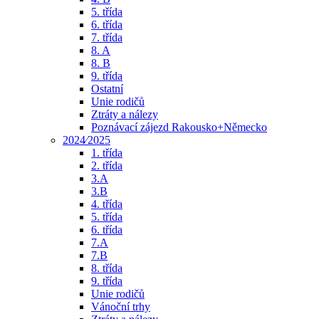
5. třída
6. třída
7. třída
8. A
8. B
9. třída
Ostatní
Unie rodičů
Ztráty a nálezy
Poznávací zájezd Rakousko+Německo
2024⁄2025
1. třída
2. třída
3.A
3.B
4. třída
5. třída
6. třída
7.A
7.B
8. třída
9. třída
Unie rodičů
Vánoční trhy