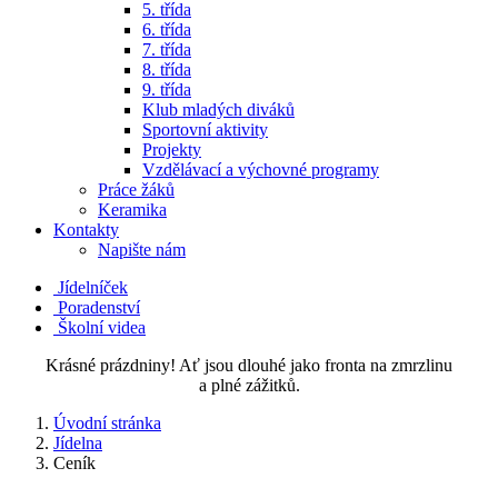
5. třída
6. třída
7. třída
8. třída
9. třída
Klub mladých diváků
Sportovní aktivity
Projekty
Vzdělávací a výchovné programy
Práce žáků
Keramika
Kontakty
Napište nám
Jídelníček
Poradenství
Školní videa
Krásné prázdniny! Ať jsou dlouhé jako fronta na zmrzlinu
a plné zážitků.
Úvodní stránka
Jídelna
Ceník