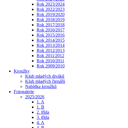
Rok 2023⁄2024
Rok 2022⁄2023
Rok 2019⁄2020
Rok 2018⁄2019
Rok 2017⁄2018
Rok 2016⁄2017
Rok 2015⁄2016
Rok 2014⁄2015
Rok 2013⁄2014
Rok 2012⁄2013
Rok 2011⁄2012
Rok 2010⁄2011
Rok 2009⁄2010
Kroužky
Klub mladých diváků
Klub mladých čtenářů
Nabídka kroužků
Fotogalerie
2025⁄2026
1. A
1. B
2. třída
3. třída
4. A
4. B