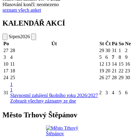
Hlasování končí: neomezeno
seznam všech anket
KALENDÁŘ AKCÍ
Srpen
2026
Po
Út
St
Čt
Pá
So
Ne
27
28
29
30
31
1
2
3
4
5
6
7
8
9
10
11
12
13
14
15
16
17
18
19
20
21
22
23
24
25
26
27
28
29
30
1
1
31
2
3
4
5
6
Slavnostní zahájení školního roku 2026/2027
Zobrazit všechny záznamy ze dne
Město Trhový Štěpánov