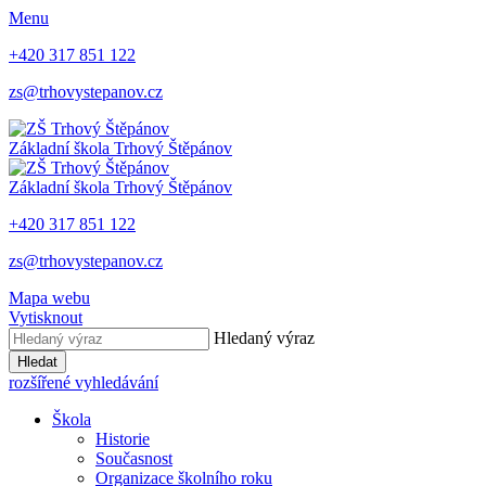
Menu
+420 317 851 122
zs@trhovystepanov.cz
Základní škola Trhový Štěpánov
Základní škola Trhový Štěpánov
+420 317 851 122
zs@trhovystepanov.cz
Mapa webu
Vytisknout
Hledaný výraz
Hledat
rozšířené vyhledávání
Škola
Historie
Současnost
Organizace školního roku