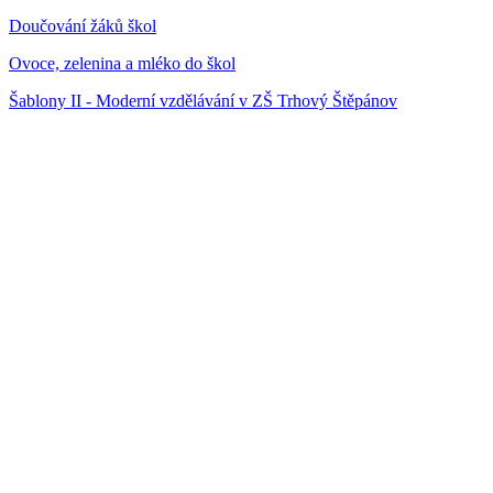
Doučování žáků škol
Ovoce, zelenina a mléko do škol
Šablony II - Moderní vzdělávání v ZŠ Trhový Štěpánov