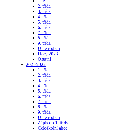
1. B
2. třída
3. třída
4. třída
5. třída
6. třída
7. třída
8. třída
9. třída
Unie rodičů
Hory 2023
Ostatní
2021⁄2022
1. třída
2. třída
3. třída
4. třída
5. třída
6. třída
7. třída
8. třída
9. třída
Unie rodičů
Zápis do 1. třídy
Celoškolní akce