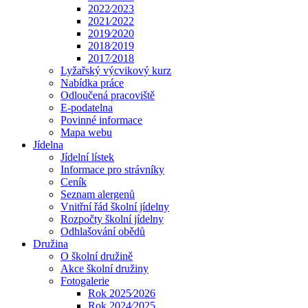
2022⁄2023
2021⁄2022
2019⁄2020
2018⁄2019
2017⁄2018
Lyžařský výcvikový kurz
Nabídka práce
Odloučená pracoviště
E-podatelna
Povinné informace
Mapa webu
Jídelna
Jídelní lístek
Informace pro strávníky
Ceník
Seznam alergenů
Vnitřní řád školní jídelny
Rozpočty školní jídelny
Odhlašování obědů
Družina
O školní družině
Akce školní družiny
Fotogalerie
Rok 2025⁄2026
Rok 2024⁄2025