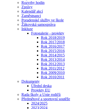
Rozvrhy hodin
Zprávy
Kalendář akcí
Zaměstnanci
Poradenské služby ve škole
Žákovská samospráva
Inkluze
Fotogalerie - projekty
Rok 2018⁄2019
Rok 2017⁄2018
Rok 2016⁄2017
Rok 2015⁄2016
Rok 2014⁄2015
Rok 2013⁄2014
Rok 2012⁄2013
Rok 2011⁄2012
Rok 2009⁄2010
Rok 2010⁄2011
Dokumenty
Úřední deska
Projekty EU
Rada školy a Unie rodičů
Předmětové a sportovní soutěže
2024⁄2025
2023⁄2024