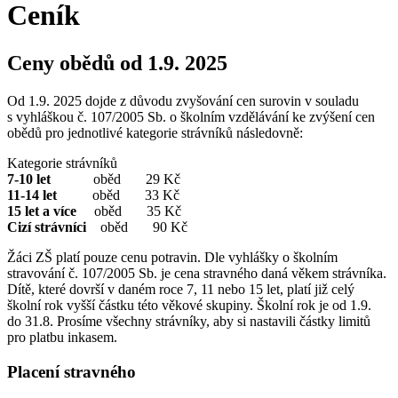
Ceník
Ceny obědů od 1.9. 2025
Od 1.9. 2025 dojde z důvodu zvyšování cen surovin v souladu
s vyhláškou č. 107/2005 Sb. o školním vzdělávání ke zvýšení cen
obědů pro jednotlivé kategorie strávníků následovně:
Kategorie strávníků
7-10 let
oběd 29 Kč
11-14 let
oběd 33 Kč
15 let a více
oběd 35 Kč
Cizí strávníci
oběd 90 Kč
Žáci ZŠ platí pouze cenu potravin. Dle vyhlášky o školním
stravování č. 107/2005 Sb. je cena stravného daná věkem strávníka.
Dítě, které dovrší v daném roce 7, 11 nebo 15 let, platí již celý
školní rok vyšší částku této věkové skupiny. Školní rok je od 1.9.
do 31.8. Prosíme všechny strávníky, aby si nastavili částky limitů
pro platbu inkasem.
Placení stravného