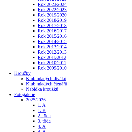
Rok 2023⁄2024
Rok 2022⁄2023
Rok 2019⁄2020
Rok 2018⁄2019
Rok 2017⁄2018
Rok 2016⁄2017
Rok 2015⁄2016
Rok 2014⁄2015
Rok 2013⁄2014
Rok 2012⁄2013
Rok 2011⁄2012
Rok 2010⁄2011
Rok 2009⁄2010
Kroužky
Klub mladých diváků
Klub mladých čtenářů
Nabídka kroužků
Fotogalerie
2025⁄2026
1. A
1. B
2. třída
3. třída
4. A
4. B