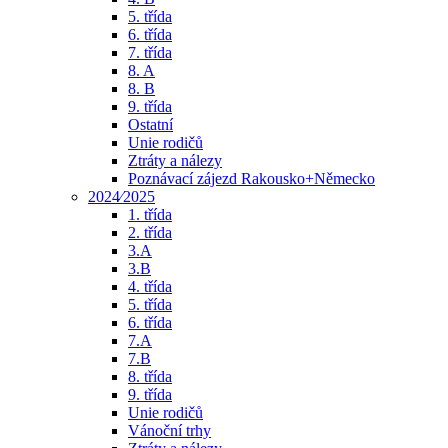
5. třída
6. třída
7. třída
8. A
8. B
9. třída
Ostatní
Unie rodičů
Ztráty a nálezy
Poznávací zájezd Rakousko+Německo
2024⁄2025
1. třída
2. třída
3.A
3.B
4. třída
5. třída
6. třída
7.A
7.B
8. třída
9. třída
Unie rodičů
Vánoční trhy