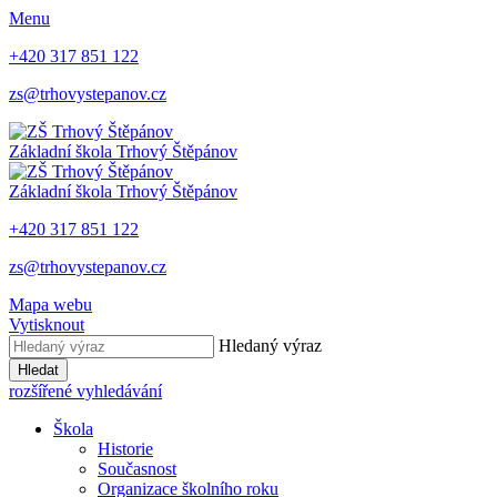
Menu
+420 317 851 122
zs@trhovystepanov.cz
Základní škola Trhový Štěpánov
Základní škola Trhový Štěpánov
+420 317 851 122
zs@trhovystepanov.cz
Mapa webu
Vytisknout
Hledaný výraz
Hledat
rozšířené vyhledávání
Škola
Historie
Současnost
Organizace školního roku