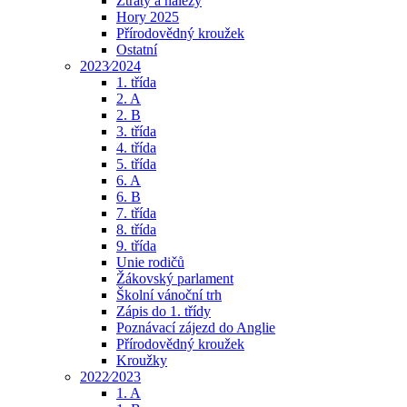
Ztráty a nálezy
Hory 2025
Přírodovědný kroužek
Ostatní
2023⁄2024
1. třída
2. A
2. B
3. třída
4. třída
5. třída
6. A
6. B
7. třída
8. třída
9. třída
Unie rodičů
Žákovský parlament
Školní vánoční trh
Zápis do 1. třídy
Poznávací zájezd do Anglie
Přírodovědný kroužek
Kroužky
2022⁄2023
1. A