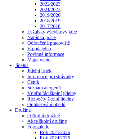
2022⁄2023
2021⁄2022
2019⁄2020
2018⁄2019
2017⁄2018
Lyžařský výcvikový kurz
Nabídka práce
Odloučená pracoviště
E-podatelna
Povinné informace
Mapa webu
Jídelna
Jídelní lístek
Informace pro strávníky
Ceník
Seznam alergenů
Vnitřní řád školní jídelny
Rozpočty školní jídelny
Odhlašování obědů
Družina
O školní družině
Akce školní družiny
Fotogalerie
Rok 2025⁄2026
Rok 2024⁄2025