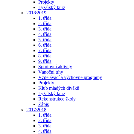
Projekty
Lyžařský kurz
2018⁄2019
1. třída
2. třída
3. třída
4. třída
5. třída
6. třída
7. třída
8. třída
9. třída
Sportovní aktivity
Vánoční trhy
Vzdělávací a výchovné programy
Projekty
Klub mladých diváků
Lyžařský kurz
Rekonstrukce školy
Zápis
2017⁄2018
1. třída
2. třída
3. třída
4. třída