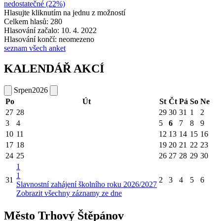
nedostatečné (22%)
Hlasujte kliknutím na jednu z možností
Celkem hlasů: 280
Hlasování začalo: 10. 4. 2022
Hlasování končí: neomezeno
seznam všech anket
KALENDÁŘ AKCÍ
Srpen
2026
Po
Út
St
Čt
Pá
So
Ne
27
28
29
30
31
1
2
3
4
5
6
7
8
9
10
11
12
13
14
15
16
17
18
19
20
21
22
23
24
25
26
27
28
29
30
1
1
31
2
3
4
5
6
Slavnostní zahájení školního roku 2026/2027
Zobrazit všechny záznamy ze dne
Město Trhový Štěpánov