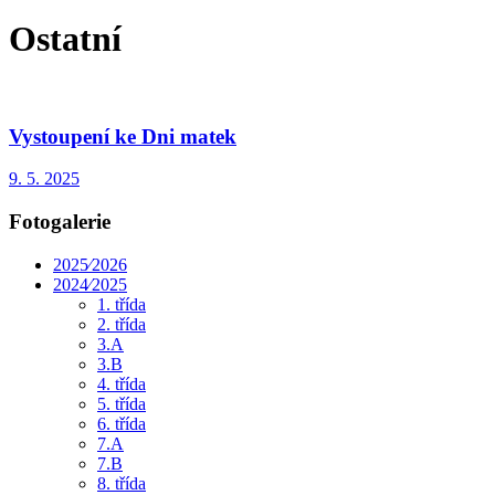
Ostatní
Vystoupení ke Dni matek
9. 5. 2025
Fotogalerie
2025⁄2026
2024⁄2025
1. třída
2. třída
3.A
3.B
4. třída
5. třída
6. třída
7.A
7.B
8. třída