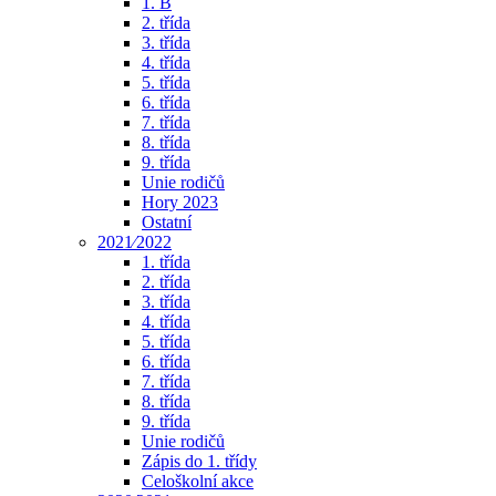
1. B
2. třída
3. třída
4. třída
5. třída
6. třída
7. třída
8. třída
9. třída
Unie rodičů
Hory 2023
Ostatní
2021⁄2022
1. třída
2. třída
3. třída
4. třída
5. třída
6. třída
7. třída
8. třída
9. třída
Unie rodičů
Zápis do 1. třídy
Celoškolní akce