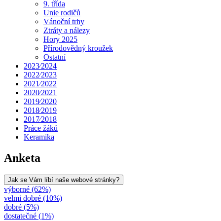
9. třída
Unie rodičů
Vánoční trhy
Ztráty a nálezy
Hory 2025
Přírodovědný kroužek
Ostatní
2023⁄2024
2022⁄2023
2021⁄2022
2020⁄2021
2019⁄2020
2018⁄2019
2017⁄2018
Práce žáků
Keramika
Anketa
Jak se Vám líbí naše webové stránky?
výborné (62%)
velmi dobré (10%)
dobré (5%)
dostatečné (1%)