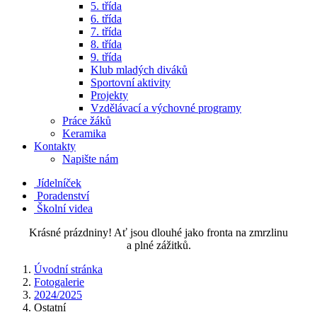
5. třída
6. třída
7. třída
8. třída
9. třída
Klub mladých diváků
Sportovní aktivity
Projekty
Vzdělávací a výchovné programy
Práce žáků
Keramika
Kontakty
Napište nám
Jídelníček
Poradenství
Školní videa
Krásné prázdniny! Ať jsou dlouhé jako fronta na zmrzlinu
a plné zážitků.
Úvodní stránka
Fotogalerie
2024/2025
Ostatní