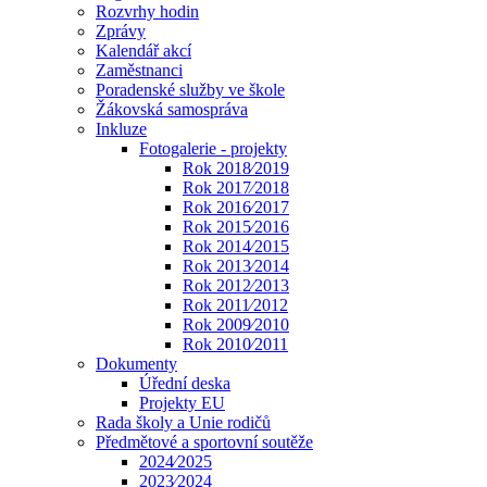
Rozvrhy hodin
Zprávy
Kalendář akcí
Zaměstnanci
Poradenské služby ve škole
Žákovská samospráva
Inkluze
Fotogalerie - projekty
Rok 2018⁄2019
Rok 2017⁄2018
Rok 2016⁄2017
Rok 2015⁄2016
Rok 2014⁄2015
Rok 2013⁄2014
Rok 2012⁄2013
Rok 2011⁄2012
Rok 2009⁄2010
Rok 2010⁄2011
Dokumenty
Úřední deska
Projekty EU
Rada školy a Unie rodičů
Předmětové a sportovní soutěže
2024⁄2025
2023⁄2024