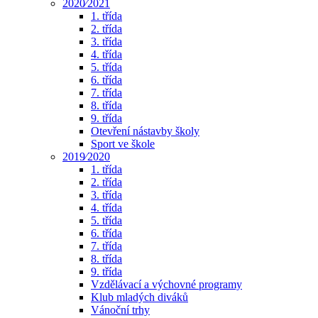
2020⁄2021
1. třída
2. třída
3. třída
4. třída
5. třída
6. třída
7. třída
8. třída
9. třída
Otevření nástavby školy
Sport ve škole
2019⁄2020
1. třída
2. třída
3. třída
4. třída
5. třída
6. třída
7. třída
8. třída
9. třída
Vzdělávací a výchovné programy
Klub mladých diváků
Vánoční trhy