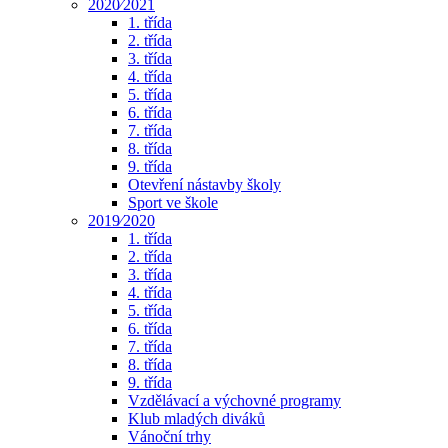
2020⁄2021
1. třída
2. třída
3. třída
4. třída
5. třída
6. třída
7. třída
8. třída
9. třída
Otevření nástavby školy
Sport ve škole
2019⁄2020
1. třída
2. třída
3. třída
4. třída
5. třída
6. třída
7. třída
8. třída
9. třída
Vzdělávací a výchovné programy
Klub mladých diváků
Vánoční trhy