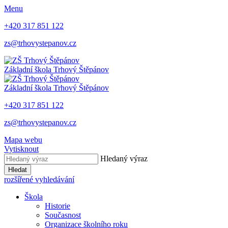
Menu
+420 317 851 122
zs@trhovystepanov.cz
Základní škola Trhový Štěpánov
Základní škola Trhový Štěpánov
+420 317 851 122
zs@trhovystepanov.cz
Mapa webu
Vytisknout
Hledaný výraz
Hledat
rozšířené vyhledávání
Škola
Historie
Současnost
Organizace školního roku