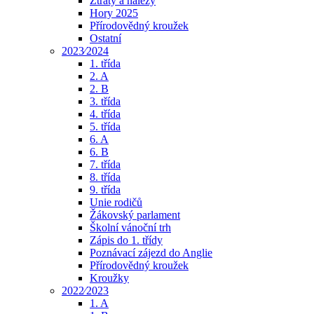
Ztráty a nálezy
Hory 2025
Přírodovědný kroužek
Ostatní
2023⁄2024
1. třída
2. A
2. B
3. třída
4. třída
5. třída
6. A
6. B
7. třída
8. třída
9. třída
Unie rodičů
Žákovský parlament
Školní vánoční trh
Zápis do 1. třídy
Poznávací zájezd do Anglie
Přírodovědný kroužek
Kroužky
2022⁄2023
1. A