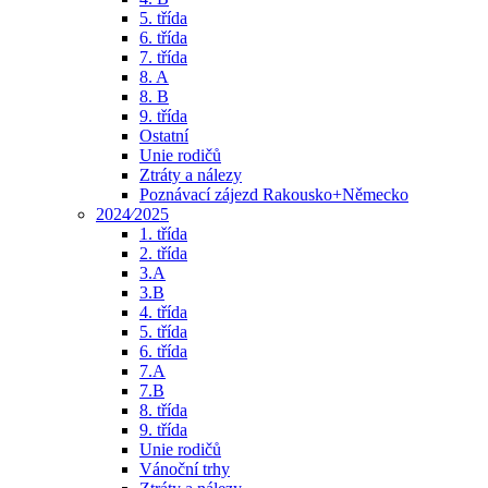
5. třída
6. třída
7. třída
8. A
8. B
9. třída
Ostatní
Unie rodičů
Ztráty a nálezy
Poznávací zájezd Rakousko+Německo
2024⁄2025
1. třída
2. třída
3.A
3.B
4. třída
5. třída
6. třída
7.A
7.B
8. třída
9. třída
Unie rodičů
Vánoční trhy