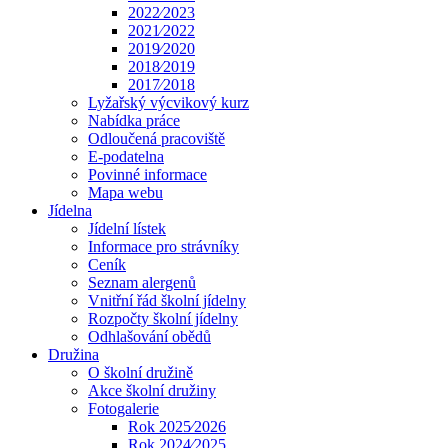
2022⁄2023
2021⁄2022
2019⁄2020
2018⁄2019
2017⁄2018
Lyžařský výcvikový kurz
Nabídka práce
Odloučená pracoviště
E-podatelna
Povinné informace
Mapa webu
Jídelna
Jídelní lístek
Informace pro strávníky
Ceník
Seznam alergenů
Vnitřní řád školní jídelny
Rozpočty školní jídelny
Odhlašování obědů
Družina
O školní družině
Akce školní družiny
Fotogalerie
Rok 2025⁄2026
Rok 2024⁄2025