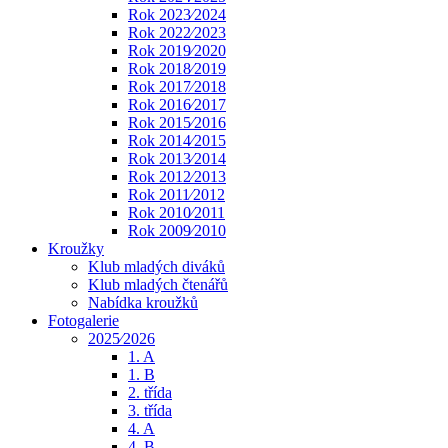
Rok 2023⁄2024
Rok 2022⁄2023
Rok 2019⁄2020
Rok 2018⁄2019
Rok 2017⁄2018
Rok 2016⁄2017
Rok 2015⁄2016
Rok 2014⁄2015
Rok 2013⁄2014
Rok 2012⁄2013
Rok 2011⁄2012
Rok 2010⁄2011
Rok 2009⁄2010
Kroužky
Klub mladých diváků
Klub mladých čtenářů
Nabídka kroužků
Fotogalerie
2025⁄2026
1. A
1. B
2. třída
3. třída
4. A
4. B