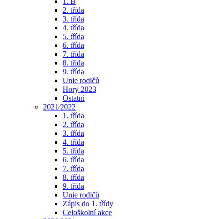
1. B
2. třída
3. třída
4. třída
5. třída
6. třída
7. třída
8. třída
9. třída
Unie rodičů
Hory 2023
Ostatní
2021⁄2022
1. třída
2. třída
3. třída
4. třída
5. třída
6. třída
7. třída
8. třída
9. třída
Unie rodičů
Zápis do 1. třídy
Celoškolní akce