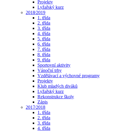
Projekty
Lyžařský kurz
2018⁄2019
1. třída
2. třída
3. třída
4. třída
5. třída
6. třída
7. třída
8. třída
9. třída
Sportovní aktivity
Vánoční trhy
Vzdělávací a výchovné programy
Projekty
Klub mladých diváků
Lyžařský kurz
Rekonstrukce školy
Zápis
2017⁄2018
1. třída
2. třída
3. třída
4. třída