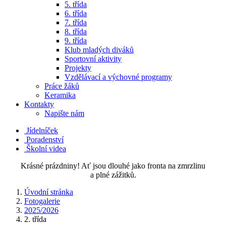
5. třída
6. třída
7. třída
8. třída
9. třída
Klub mladých diváků
Sportovní aktivity
Projekty
Vzdělávací a výchovné programy
Práce žáků
Keramika
Kontakty
Napište nám
Jídelníček
Poradenství
Školní videa
Krásné prázdniny! Ať jsou dlouhé jako fronta na zmrzlinu
a plné zážitků.
Úvodní stránka
Fotogalerie
2025/2026
2. třída