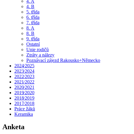
4. A
4. B
5. třída
6. třída
7. třída
8. A
8. B
9. třída
Ostatní
Unie rodičů
Ztráty a nálezy
Poznávací zájezd Rakousko+Německo
2024⁄2025
2023⁄2024
2022⁄2023
2021⁄2022
2020⁄2021
2019⁄2020
2018⁄2019
2017⁄2018
Práce žáků
Keramika
Anketa