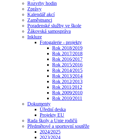
Rozvrhy hodin
Zprávy
Kalendář akcí
Zaměstnanci
Poradenské služby ve škole
Žákovská samospráva
Inkluze
Fotogalerie - projekty
Rok 2018⁄2019
Rok 2017⁄2018
Rok 2016⁄2017
Rok 2015⁄2016
Rok 2014⁄2015
Rok 2013⁄2014
Rok 2012⁄2013
Rok 2011⁄2012
Rok 2009⁄2010
Rok 2010⁄2011
Dokumenty
Úřední deska
Projekty EU
Rada školy a Unie rodičů
Předmětové a sportovní soutěže
2024⁄2025
2023⁄2024