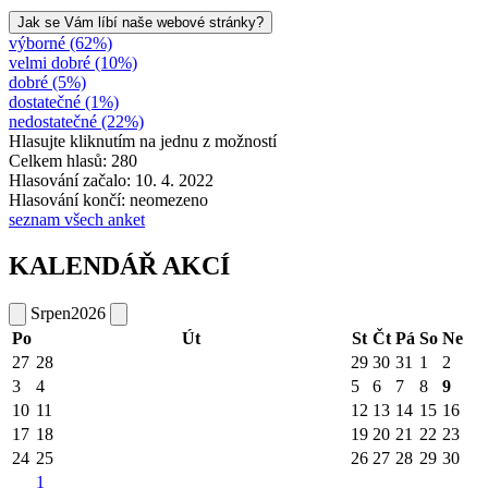
Jak se Vám líbí naše webové stránky?
výborné (62%)
velmi dobré (10%)
dobré (5%)
dostatečné (1%)
nedostatečné (22%)
Hlasujte kliknutím na jednu z možností
Celkem hlasů: 280
Hlasování začalo: 10. 4. 2022
Hlasování končí: neomezeno
seznam všech anket
KALENDÁŘ AKCÍ
Srpen
2026
Po
Út
St
Čt
Pá
So
Ne
27
28
29
30
31
1
2
3
4
5
6
7
8
9
10
11
12
13
14
15
16
17
18
19
20
21
22
23
24
25
26
27
28
29
30
1