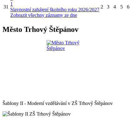
1
31
2
3
4
5
6
Slavnostní zahájení školního roku 2026/2027
Zobrazit všechny záznamy ze dne
Město Trhový Štěpánov
Šablony II - Moderní vzdělávání v ZŠ Trhový Štěpánov