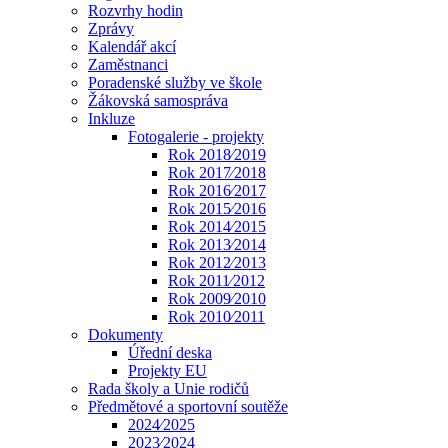
Rozvrhy hodin
Zprávy
Kalendář akcí
Zaměstnanci
Poradenské služby ve škole
Žákovská samospráva
Inkluze
Fotogalerie - projekty
Rok 2018⁄2019
Rok 2017⁄2018
Rok 2016⁄2017
Rok 2015⁄2016
Rok 2014⁄2015
Rok 2013⁄2014
Rok 2012⁄2013
Rok 2011⁄2012
Rok 2009⁄2010
Rok 2010⁄2011
Dokumenty
Úřední deska
Projekty EU
Rada školy a Unie rodičů
Předmětové a sportovní soutěže
2024⁄2025
2023⁄2024