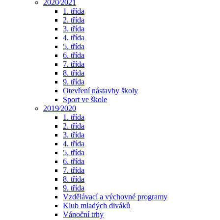
2020⁄2021
1. třída
2. třída
3. třída
4. třída
5. třída
6. třída
7. třída
8. třída
9. třída
Otevření nástavby školy
Sport ve škole
2019⁄2020
1. třída
2. třída
3. třída
4. třída
5. třída
6. třída
7. třída
8. třída
9. třída
Vzdělávací a výchovné programy
Klub mladých diváků
Vánoční trhy