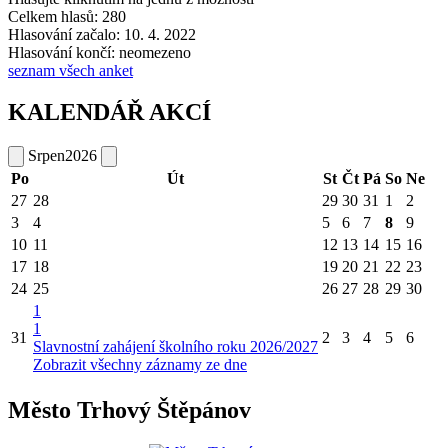
Celkem hlasů: 280
Hlasování začalo: 10. 4. 2022
Hlasování končí: neomezeno
seznam všech anket
KALENDÁŘ AKCÍ
Srpen
2026
Po
Út
St
Čt
Pá
So
Ne
27
28
29
30
31
1
2
3
4
5
6
7
8
9
10
11
12
13
14
15
16
17
18
19
20
21
22
23
24
25
26
27
28
29
30
1
1
31
2
3
4
5
6
Slavnostní zahájení školního roku 2026/2027
Zobrazit všechny záznamy ze dne
Město Trhový Štěpánov