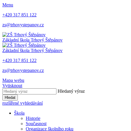
Menu
+420 317 851 122
zs@trhovystepanov.cz
Základní škola Trhový Štěpánov
Základní škola Trhový Štěpánov
+420 317 851 122
zs@trhovystepanov.cz
Mapa webu
Vytisknout
Hledaný výraz
Hledat
rozšířené vyhledávání
Škola
Historie
Současnost
Organizace školního roku