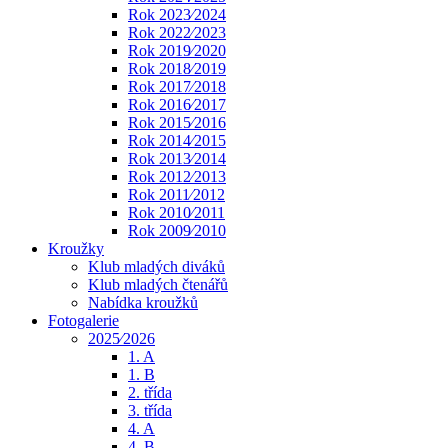
Rok 2023⁄2024
Rok 2022⁄2023
Rok 2019⁄2020
Rok 2018⁄2019
Rok 2017⁄2018
Rok 2016⁄2017
Rok 2015⁄2016
Rok 2014⁄2015
Rok 2013⁄2014
Rok 2012⁄2013
Rok 2011⁄2012
Rok 2010⁄2011
Rok 2009⁄2010
Kroužky
Klub mladých diváků
Klub mladých čtenářů
Nabídka kroužků
Fotogalerie
2025⁄2026
1. A
1. B
2. třída
3. třída
4. A
4. B