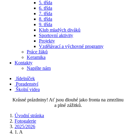
5. třída
6. třída
7. třída
8. třída
9. třída
Klub mladých diváků
Sportovní aktivity
Projekty
Vzdělávací a výchovné programy
Práce žáků
Keramika
Kontakty
Napište nám
Jídelníček
Poradenství
Školní videa
Krásné prázdniny! Ať jsou dlouhé jako fronta na zmrzlinu
a plné zážitků.
Úvodní stránka
Fotogalerie
2025/2026
1. A