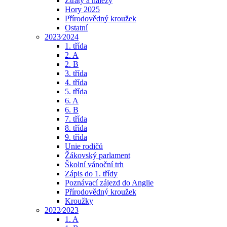
Ztráty a nálezy
Hory 2025
Přírodovědný kroužek
Ostatní
2023⁄2024
1. třída
2. A
2. B
3. třída
4. třída
5. třída
6. A
6. B
7. třída
8. třída
9. třída
Unie rodičů
Žákovský parlament
Školní vánoční trh
Zápis do 1. třídy
Poznávací zájezd do Anglie
Přírodovědný kroužek
Kroužky
2022⁄2023
1. A