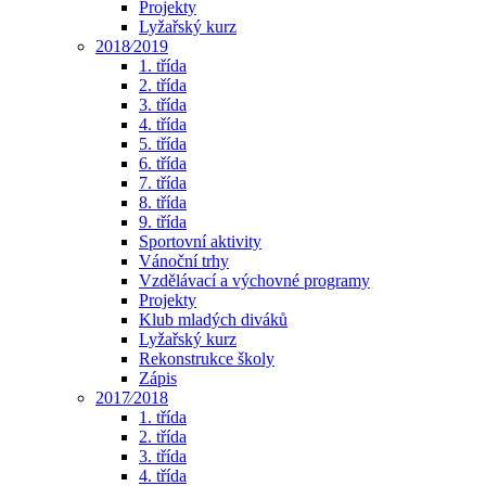
Projekty
Lyžařský kurz
2018⁄2019
1. třída
2. třída
3. třída
4. třída
5. třída
6. třída
7. třída
8. třída
9. třída
Sportovní aktivity
Vánoční trhy
Vzdělávací a výchovné programy
Projekty
Klub mladých diváků
Lyžařský kurz
Rekonstrukce školy
Zápis
2017⁄2018
1. třída
2. třída
3. třída
4. třída