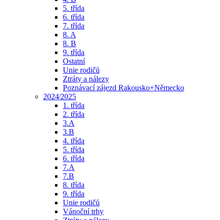
5. třída
6. třída
7. třída
8. A
8. B
9. třída
Ostatní
Unie rodičů
Ztráty a nálezy
Poznávací zájezd Rakousko+Německo
2024⁄2025
1. třída
2. třída
3.A
3.B
4. třída
5. třída
6. třída
7.A
7.B
8. třída
9. třída
Unie rodičů
Vánoční trhy