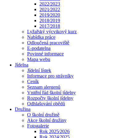
2022⁄2023
2021⁄2022
2019⁄2020
2018⁄2019
2017⁄2018
Lyžařský výcvikový kurz
Nabídka práce
Odloučená pracoviště
E-podatelna
Povinné informace
Mapa webu
Jídelna
Jídelní lístek
Informace pro strávníky
Ceník
Seznam alergenů
Vnitřní řád školní jídelny
Rozpočty školní jídelny
Odhlašování obědů
Družina
O školní družině
Akce školní družiny
Fotogalerie
Rok 2025⁄2026
Rok 2024⁄2025