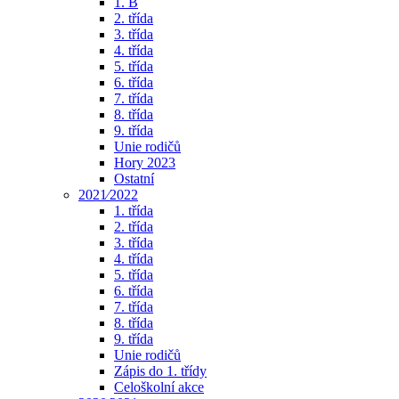
1. B
2. třída
3. třída
4. třída
5. třída
6. třída
7. třída
8. třída
9. třída
Unie rodičů
Hory 2023
Ostatní
2021⁄2022
1. třída
2. třída
3. třída
4. třída
5. třída
6. třída
7. třída
8. třída
9. třída
Unie rodičů
Zápis do 1. třídy
Celoškolní akce