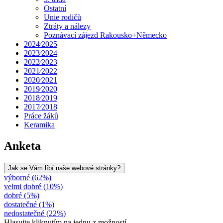
Ostatní
Unie rodičů
Ztráty a nálezy
Poznávací zájezd Rakousko+Německo
2024⁄2025
2023⁄2024
2022⁄2023
2021⁄2022
2020⁄2021
2019⁄2020
2018⁄2019
2017⁄2018
Práce žáků
Keramika
Anketa
Jak se Vám líbí naše webové stránky?
výborné (62%)
velmi dobré (10%)
dobré (5%)
dostatečné (1%)
nedostatečné (22%)
Hlasujte kliknutím na jednu z možností