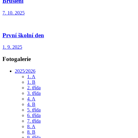
Bruslení
7. 10. 2025
První školní den
1. 9. 2025
Fotogalerie
2025⁄2026
1. A
1. B
2. třída
3. třída
4. A
4. B
5. třída
6. třída
7. třída
8. A
8. B
9. třída