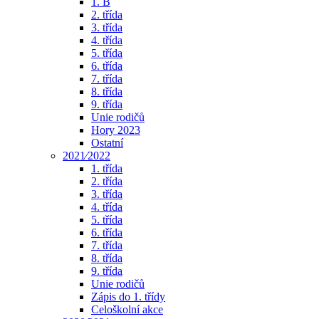
1. B
2. třída
3. třída
4. třída
5. třída
6. třída
7. třída
8. třída
9. třída
Unie rodičů
Hory 2023
Ostatní
2021⁄2022
1. třída
2. třída
3. třída
4. třída
5. třída
6. třída
7. třída
8. třída
9. třída
Unie rodičů
Zápis do 1. třídy
Celoškolní akce