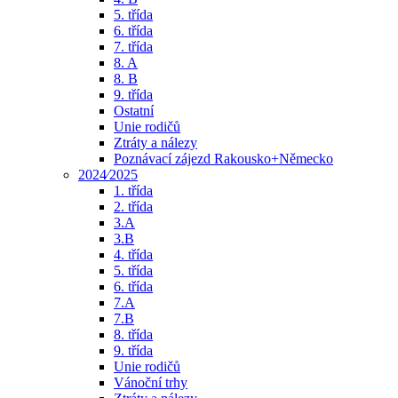
5. třída
6. třída
7. třída
8. A
8. B
9. třída
Ostatní
Unie rodičů
Ztráty a nálezy
Poznávací zájezd Rakousko+Německo
2024⁄2025
1. třída
2. třída
3.A
3.B
4. třída
5. třída
6. třída
7.A
7.B
8. třída
9. třída
Unie rodičů
Vánoční trhy