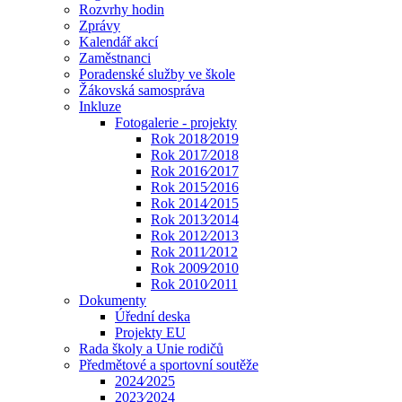
Rozvrhy hodin
Zprávy
Kalendář akcí
Zaměstnanci
Poradenské služby ve škole
Žákovská samospráva
Inkluze
Fotogalerie - projekty
Rok 2018⁄2019
Rok 2017⁄2018
Rok 2016⁄2017
Rok 2015⁄2016
Rok 2014⁄2015
Rok 2013⁄2014
Rok 2012⁄2013
Rok 2011⁄2012
Rok 2009⁄2010
Rok 2010⁄2011
Dokumenty
Úřední deska
Projekty EU
Rada školy a Unie rodičů
Předmětové a sportovní soutěže
2024⁄2025
2023⁄2024