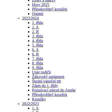
Ztráty a nálezy
Hory 2025
Přírodovědný kroužek
Ostatní
2023⁄2024
1. třída
2. A
2. B
3. třída
4. třída
5. třída
6. A
6. B
7. třída
8. třída
9. třída
Unie rodičů
Žákovský parlament
Školní vánoční trh
Zápis do 1. třídy
Poznávací zájezd do Anglie
Přírodovědný kroužek
Kroužky
2022⁄2023
1. A