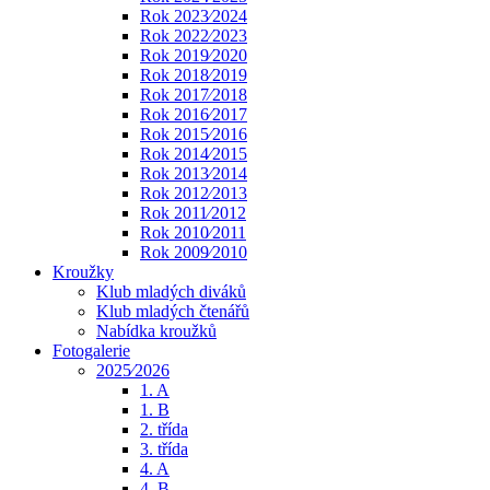
Rok 2023⁄2024
Rok 2022⁄2023
Rok 2019⁄2020
Rok 2018⁄2019
Rok 2017⁄2018
Rok 2016⁄2017
Rok 2015⁄2016
Rok 2014⁄2015
Rok 2013⁄2014
Rok 2012⁄2013
Rok 2011⁄2012
Rok 2010⁄2011
Rok 2009⁄2010
Kroužky
Klub mladých diváků
Klub mladých čtenářů
Nabídka kroužků
Fotogalerie
2025⁄2026
1. A
1. B
2. třída
3. třída
4. A
4. B