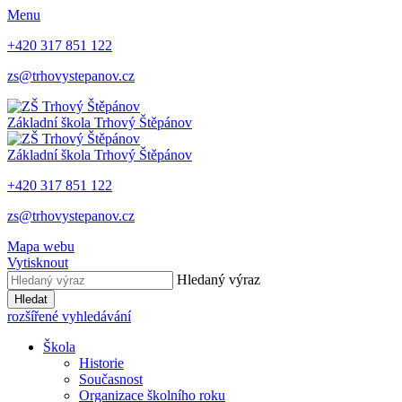
Menu
+420 317 851 122
zs@trhovystepanov.cz
Základní škola Trhový Štěpánov
Základní škola Trhový Štěpánov
+420 317 851 122
zs@trhovystepanov.cz
Mapa webu
Vytisknout
Hledaný výraz
Hledat
rozšířené vyhledávání
Škola
Historie
Současnost
Organizace školního roku