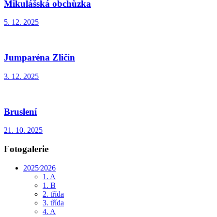
Mikulášská obchůzka
5. 12. 2025
Jumparéna Zličín
3. 12. 2025
Bruslení
21. 10. 2025
Fotogalerie
2025⁄2026
1. A
1. B
2. třída
3. třída
4. A