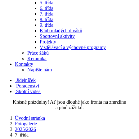
5. třída
6. třída
7. třída
8. třída
9. třída
Klub mladých diváků
Sportovní aktivity
Projekty
Vzdělávací a výchovné programy
Práce žáků
Keramika
Kontakty
Napište nám
Jídelníček
Poradenství
Školní videa
Krásné prázdniny! Ať jsou dlouhé jako fronta na zmrzlinu
a plné zážitků.
Úvodní stránka
Fotogalerie
2025/2026
7. třída