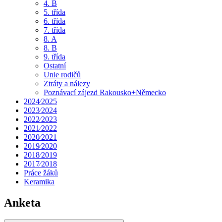
4. B
5. třída
6. třída
7. třída
8. A
8. B
9. třída
Ostatní
Unie rodičů
Ztráty a nálezy
Poznávací zájezd Rakousko+Německo
2024⁄2025
2023⁄2024
2022⁄2023
2021⁄2022
2020⁄2021
2019⁄2020
2018⁄2019
2017⁄2018
Práce žáků
Keramika
Anketa