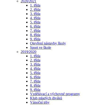
2020⁄2021
1. třída
2. třída
3. třída
4. třída
5. třída
6. třída
7. třída
8. třída
9. třída
Otevření nástavby školy
Sport ve škole
2019⁄2020
1. třída
2. třída
3. třída
4. třída
5. třída
6. třída
7. třída
8. třída
9. třída
Vzdělávací a výchovné programy
Klub mladých diváků
Vánoční trhy