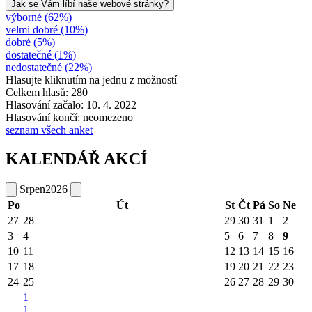
Jak se Vám líbí naše webové stránky?
výborné (62%)
velmi dobré (10%)
dobré (5%)
dostatečné (1%)
nedostatečné (22%)
Hlasujte kliknutím na jednu z možností
Celkem hlasů: 280
Hlasování začalo: 10. 4. 2022
Hlasování končí: neomezeno
seznam všech anket
KALENDÁŘ AKCÍ
Srpen
2026
Po
Út
St
Čt
Pá
So
Ne
27
28
29
30
31
1
2
3
4
5
6
7
8
9
10
11
12
13
14
15
16
17
18
19
20
21
22
23
24
25
26
27
28
29
30
1
1