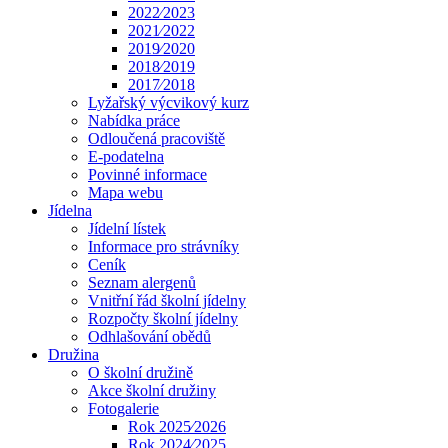
2022⁄2023
2021⁄2022
2019⁄2020
2018⁄2019
2017⁄2018
Lyžařský výcvikový kurz
Nabídka práce
Odloučená pracoviště
E-podatelna
Povinné informace
Mapa webu
Jídelna
Jídelní lístek
Informace pro strávníky
Ceník
Seznam alergenů
Vnitřní řád školní jídelny
Rozpočty školní jídelny
Odhlašování obědů
Družina
O školní družině
Akce školní družiny
Fotogalerie
Rok 2025⁄2026
Rok 2024⁄2025