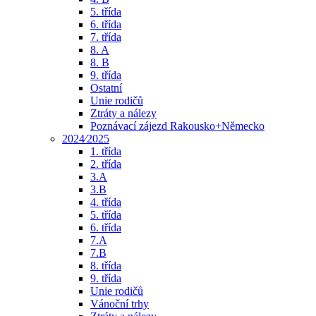
5. třída
6. třída
7. třída
8. A
8. B
9. třída
Ostatní
Unie rodičů
Ztráty a nálezy
Poznávací zájezd Rakousko+Německo
2024⁄2025
1. třída
2. třída
3.A
3.B
4. třída
5. třída
6. třída
7.A
7.B
8. třída
9. třída
Unie rodičů
Vánoční trhy