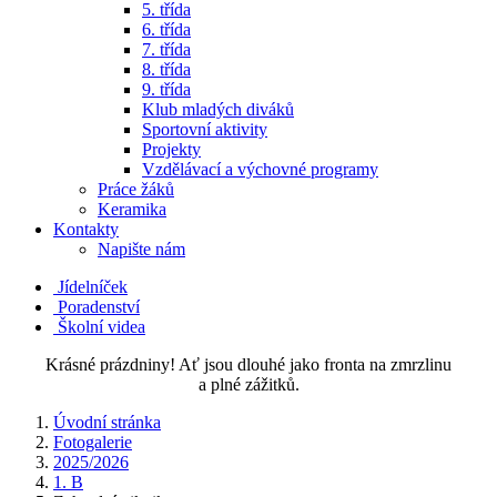
5. třída
6. třída
7. třída
8. třída
9. třída
Klub mladých diváků
Sportovní aktivity
Projekty
Vzdělávací a výchovné programy
Práce žáků
Keramika
Kontakty
Napište nám
Jídelníček
Poradenství
Školní videa
Krásné prázdniny! Ať jsou dlouhé jako fronta na zmrzlinu
a plné zážitků.
Úvodní stránka
Fotogalerie
2025/2026
1. B