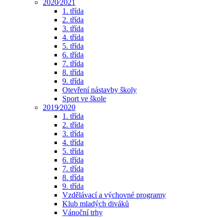
2020⁄2021
1. třída
2. třída
3. třída
4. třída
5. třída
6. třída
7. třída
8. třída
9. třída
Otevření nástavby školy
Sport ve škole
2019⁄2020
1. třída
2. třída
3. třída
4. třída
5. třída
6. třída
7. třída
8. třída
9. třída
Vzdělávací a výchovné programy
Klub mladých diváků
Vánoční trhy