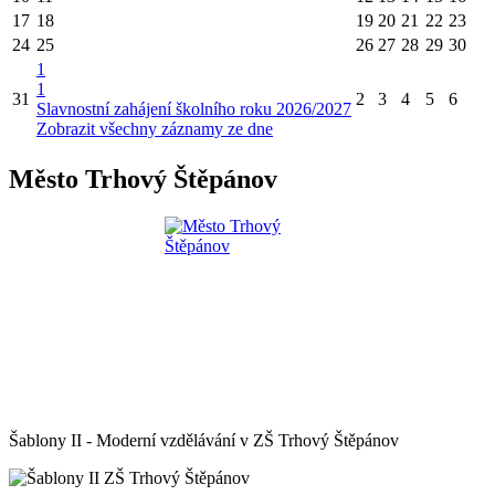
17
18
19
20
21
22
23
24
25
26
27
28
29
30
1
1
31
2
3
4
5
6
Slavnostní zahájení školního roku 2026/2027
Zobrazit všechny záznamy ze dne
Město Trhový Štěpánov
Šablony II - Moderní vzdělávání v ZŠ Trhový Štěpánov