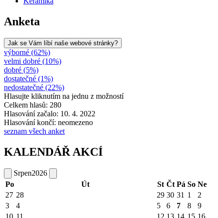
Keramika
Anketa
Jak se Vám líbí naše webové stránky?
výborné (62%)
velmi dobré (10%)
dobré (5%)
dostatečné (1%)
nedostatečné (22%)
Hlasujte kliknutím na jednu z možností
Celkem hlasů: 280
Hlasování začalo: 10. 4. 2022
Hlasování končí: neomezeno
seznam všech anket
KALENDÁŘ AKCÍ
Srpen
2026
Po
Út
St
Čt
Pá
So
Ne
27
28
29
30
31
1
2
3
4
5
6
7
8
9
10
11
12
13
14
15
16