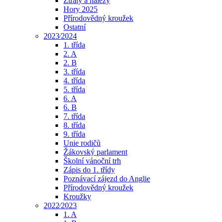
Ztráty a nálezy
Hory 2025
Přírodovědný kroužek
Ostatní
2023⁄2024
1. třída
2. A
2. B
3. třída
4. třída
5. třída
6. A
6. B
7. třída
8. třída
9. třída
Unie rodičů
Žákovský parlament
Školní vánoční trh
Zápis do 1. třídy
Poznávací zájezd do Anglie
Přírodovědný kroužek
Kroužky
2022⁄2023
1. A