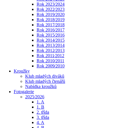
Rok 2023⁄2024
Rok 2022⁄2023
Rok 2019⁄2020
Rok 2018⁄2019
Rok 2017⁄2018
Rok 2016⁄2017
Rok 2015⁄2016
Rok 2014⁄2015
Rok 2013⁄2014
Rok 2012⁄2013
Rok 2011⁄2012
Rok 2010⁄2011
Rok 2009⁄2010
Kroužky
Klub mladých diváků
Klub mladých čtenářů
Nabídka kroužků
Fotogalerie
2025⁄2026
1. A
1. B
2. třída
3. třída
4. A
4. B