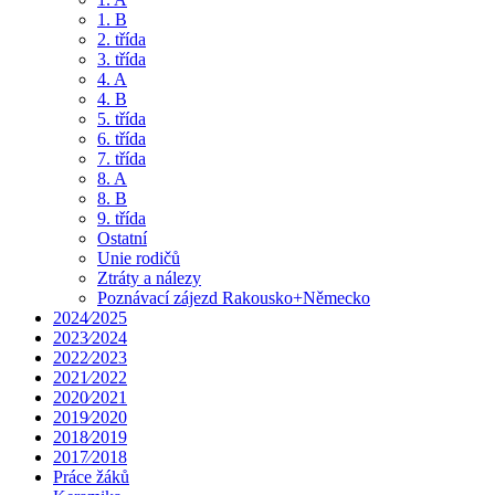
1. B
2. třída
3. třída
4. A
4. B
5. třída
6. třída
7. třída
8. A
8. B
9. třída
Ostatní
Unie rodičů
Ztráty a nálezy
Poznávací zájezd Rakousko+Německo
2024⁄2025
2023⁄2024
2022⁄2023
2021⁄2022
2020⁄2021
2019⁄2020
2018⁄2019
2017⁄2018
Práce žáků