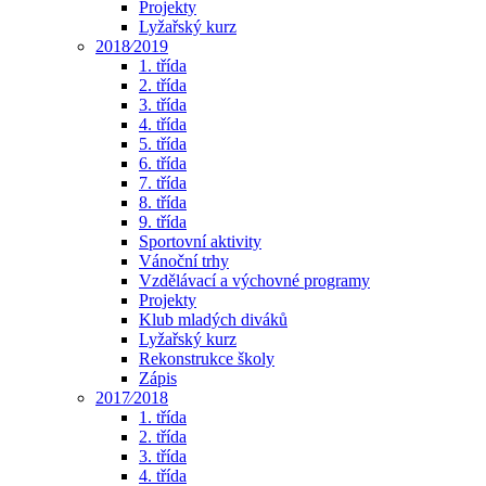
Projekty
Lyžařský kurz
2018⁄2019
1. třída
2. třída
3. třída
4. třída
5. třída
6. třída
7. třída
8. třída
9. třída
Sportovní aktivity
Vánoční trhy
Vzdělávací a výchovné programy
Projekty
Klub mladých diváků
Lyžařský kurz
Rekonstrukce školy
Zápis
2017⁄2018
1. třída
2. třída
3. třída
4. třída