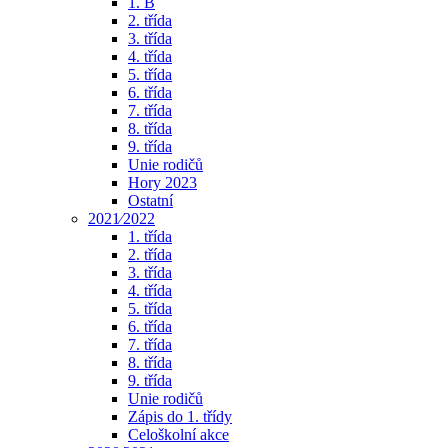
1. B
2. třída
3. třída
4. třída
5. třída
6. třída
7. třída
8. třída
9. třída
Unie rodičů
Hory 2023
Ostatní
2021⁄2022
1. třída
2. třída
3. třída
4. třída
5. třída
6. třída
7. třída
8. třída
9. třída
Unie rodičů
Zápis do 1. třídy
Celoškolní akce