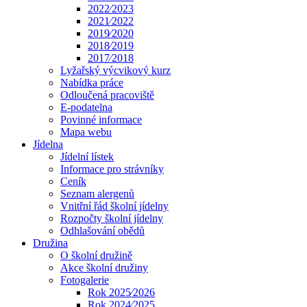
2022⁄2023
2021⁄2022
2019⁄2020
2018⁄2019
2017⁄2018
Lyžařský výcvikový kurz
Nabídka práce
Odloučená pracoviště
E-podatelna
Povinné informace
Mapa webu
Jídelna
Jídelní lístek
Informace pro strávníky
Ceník
Seznam alergenů
Vnitřní řád školní jídelny
Rozpočty školní jídelny
Odhlašování obědů
Družina
O školní družině
Akce školní družiny
Fotogalerie
Rok 2025⁄2026
Rok 2024⁄2025