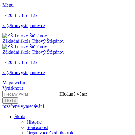
Menu
+420 317 851 122
zs@trhovystepanov.cz
Základní škola Trhový Štěpánov
Základní škola Trhový Štěpánov
+420 317 851 122
zs@trhovystepanov.cz
Mapa webu
Vytisknout
Hledaný výraz
Hledat
rozšířené vyhledávání
Škola
Historie
Současnost
Organizace školního roku