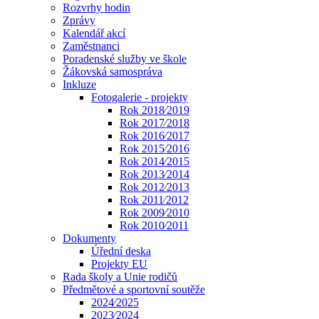
Rozvrhy hodin
Zprávy
Kalendář akcí
Zaměstnanci
Poradenské služby ve škole
Žákovská samospráva
Inkluze
Fotogalerie - projekty
Rok 2018⁄2019
Rok 2017⁄2018
Rok 2016⁄2017
Rok 2015⁄2016
Rok 2014⁄2015
Rok 2013⁄2014
Rok 2012⁄2013
Rok 2011⁄2012
Rok 2009⁄2010
Rok 2010⁄2011
Dokumenty
Úřední deska
Projekty EU
Rada školy a Unie rodičů
Předmětové a sportovní soutěže
2024⁄2025
2023⁄2024