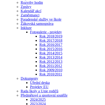
Rozvrhy hodin
Zprávy
Kalendář akcí
Zaměstnanci
Poradenské služby ve škole
Žákovská samospráva
Inkluze
Fotogalerie - projekty
Rok 2018⁄2019
Rok 2017⁄2018
Rok 2016⁄2017
Rok 2015⁄2016
Rok 2014⁄2015
Rok 2013⁄2014
Rok 2012⁄2013
Rok 2011⁄2012
Rok 2009⁄2010
Rok 2010⁄2011
Dokumenty
Úřední deska
Projekty EU
Rada školy a Unie rodičů
Předmětové a sportovní soutěže
2024⁄2025
2023⁄2024