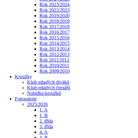
Rok 2023⁄2024
Rok 2022⁄2023
Rok 2019⁄2020
Rok 2018⁄2019
Rok 2017⁄2018
Rok 2016⁄2017
Rok 2015⁄2016
Rok 2014⁄2015
Rok 2013⁄2014
Rok 2012⁄2013
Rok 2011⁄2012
Rok 2010⁄2011
Rok 2009⁄2010
Kroužky
Klub mladých diváků
Klub mladých čtenářů
Nabídka kroužků
Fotogalerie
2025⁄2026
1. A
1. B
2. třída
3. třída
4. A
4. B