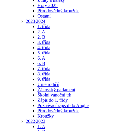
Ztráty a nálezy
Hory 2025
Přírodovědný kroužek
Ostatní
2023⁄2024
1. třída
2. A
2. B
3. třída
4. třída
5. třída
6. A
6. B
7. třída
8. třída
9. třída
Unie rodičů
Žákovský parlament
Školní vánoční trh
Zápis do 1. třídy
Poznávací zájezd do Anglie
Přírodovědný kroužek
Kroužky
2022⁄2023
1. A