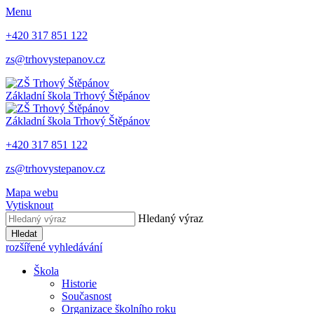
Menu
+420 317 851 122
zs@trhovystepanov.cz
Základní škola Trhový Štěpánov
Základní škola Trhový Štěpánov
+420 317 851 122
zs@trhovystepanov.cz
Mapa webu
Vytisknout
Hledaný výraz
Hledat
rozšířené vyhledávání
Škola
Historie
Současnost
Organizace školního roku