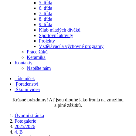
5. třída
6. třída
7. třída
8. třída
9. třída
Klub mladých diváků
Sportovní aktivity
Projekty
Vzdělávací a výchovné programy
Práce žáků
Keramika
Kontakty
Napište nám
Jídelníček
Poradenství
Školní videa
Krásné prázdniny! Ať jsou dlouhé jako fronta na zmrzlinu
a plné zážitků.
Úvodní stránka
Fotogalerie
2025/2026
4. B