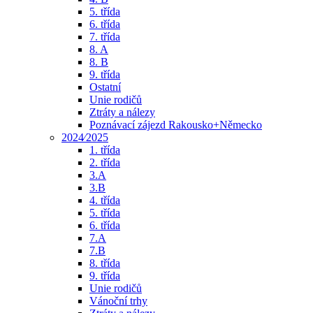
5. třída
6. třída
7. třída
8. A
8. B
9. třída
Ostatní
Unie rodičů
Ztráty a nálezy
Poznávací zájezd Rakousko+Německo
2024⁄2025
1. třída
2. třída
3.A
3.B
4. třída
5. třída
6. třída
7.A
7.B
8. třída
9. třída
Unie rodičů
Vánoční trhy