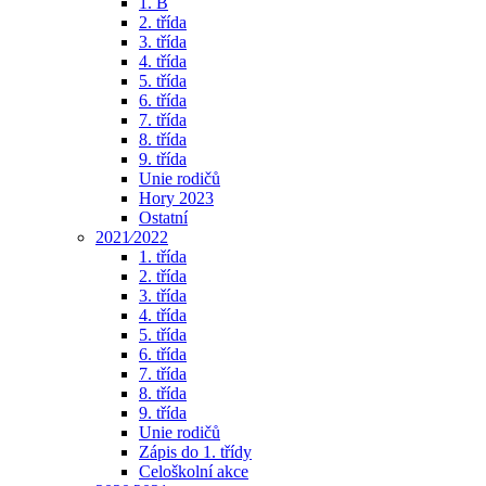
1. B
2. třída
3. třída
4. třída
5. třída
6. třída
7. třída
8. třída
9. třída
Unie rodičů
Hory 2023
Ostatní
2021⁄2022
1. třída
2. třída
3. třída
4. třída
5. třída
6. třída
7. třída
8. třída
9. třída
Unie rodičů
Zápis do 1. třídy
Celoškolní akce