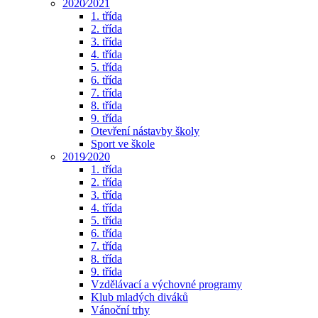
2020⁄2021
1. třída
2. třída
3. třída
4. třída
5. třída
6. třída
7. třída
8. třída
9. třída
Otevření nástavby školy
Sport ve škole
2019⁄2020
1. třída
2. třída
3. třída
4. třída
5. třída
6. třída
7. třída
8. třída
9. třída
Vzdělávací a výchovné programy
Klub mladých diváků
Vánoční trhy