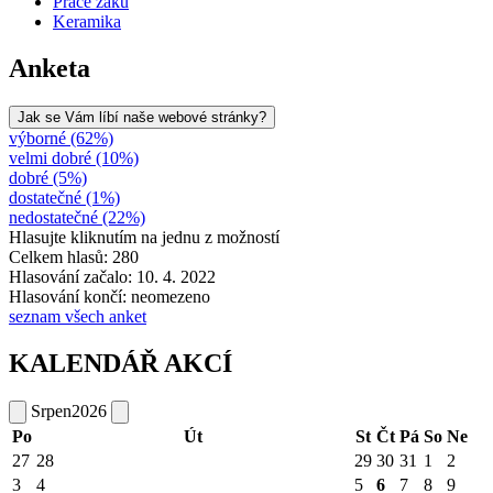
Práce žáků
Keramika
Anketa
Jak se Vám líbí naše webové stránky?
výborné (62%)
velmi dobré (10%)
dobré (5%)
dostatečné (1%)
nedostatečné (22%)
Hlasujte kliknutím na jednu z možností
Celkem hlasů: 280
Hlasování začalo: 10. 4. 2022
Hlasování končí: neomezeno
seznam všech anket
KALENDÁŘ AKCÍ
Srpen
2026
Po
Út
St
Čt
Pá
So
Ne
27
28
29
30
31
1
2
3
4
5
6
7
8
9