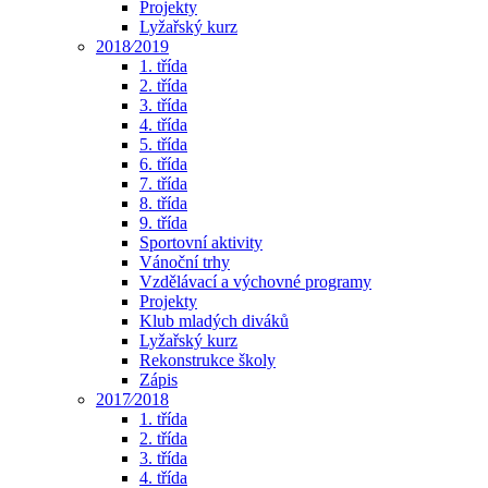
Projekty
Lyžařský kurz
2018⁄2019
1. třída
2. třída
3. třída
4. třída
5. třída
6. třída
7. třída
8. třída
9. třída
Sportovní aktivity
Vánoční trhy
Vzdělávací a výchovné programy
Projekty
Klub mladých diváků
Lyžařský kurz
Rekonstrukce školy
Zápis
2017⁄2018
1. třída
2. třída
3. třída
4. třída