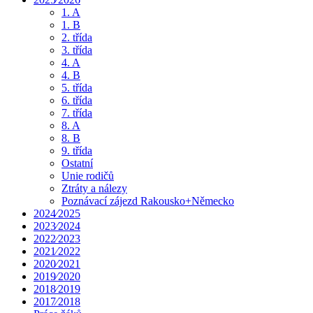
1. A
1. B
2. třída
3. třída
4. A
4. B
5. třída
6. třída
7. třída
8. A
8. B
9. třída
Ostatní
Unie rodičů
Ztráty a nálezy
Poznávací zájezd Rakousko+Německo
2024⁄2025
2023⁄2024
2022⁄2023
2021⁄2022
2020⁄2021
2019⁄2020
2018⁄2019
2017⁄2018