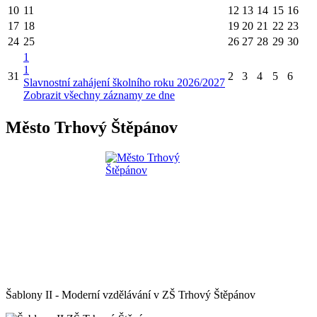
10
11
12
13
14
15
16
17
18
19
20
21
22
23
24
25
26
27
28
29
30
1
1
31
2
3
4
5
6
Slavnostní zahájení školního roku 2026/2027
Zobrazit všechny záznamy ze dne
Město Trhový Štěpánov
Šablony II - Moderní vzdělávání v ZŠ Trhový Štěpánov