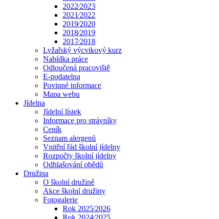
2022⁄2023
2021⁄2022
2019⁄2020
2018⁄2019
2017⁄2018
Lyžařský výcvikový kurz
Nabídka práce
Odloučená pracoviště
E-podatelna
Povinné informace
Mapa webu
Jídelna
Jídelní lístek
Informace pro strávníky
Ceník
Seznam alergenů
Vnitřní řád školní jídelny
Rozpočty školní jídelny
Odhlašování obědů
Družina
O školní družině
Akce školní družiny
Fotogalerie
Rok 2025⁄2026
Rok 2024⁄2025