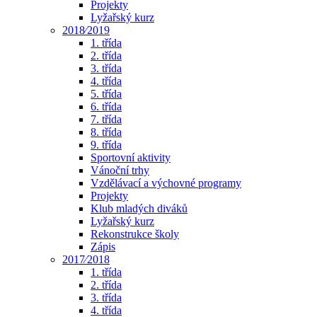
Projekty
Lyžařský kurz
2018⁄2019
1. třída
2. třída
3. třída
4. třída
5. třída
6. třída
7. třída
8. třída
9. třída
Sportovní aktivity
Vánoční trhy
Vzdělávací a výchovné programy
Projekty
Klub mladých diváků
Lyžařský kurz
Rekonstrukce školy
Zápis
2017⁄2018
1. třída
2. třída
3. třída
4. třída