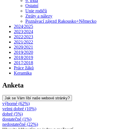
9. třída
Ostatní
Unie rodičů
Ztráty a nálezy
Poznávací zájezd Rakousko+Německo
2024⁄2025
2023⁄2024
2022⁄2023
2021⁄2022
2020⁄2021
2019⁄2020
2018⁄2019
2017⁄2018
Práce žáků
Keramika
Anketa
Jak se Vám líbí naše webové stránky?
výborné (62%)
velmi dobré (10%)
dobré (5%)
dostatečné (1%)
nedostatečné (22%)