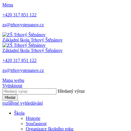
Menu
+420 317 851 122
zs@trhovystepanov.cz
Základní škola Trhový Štěpánov
Základní škola Trhový Štěpánov
+420 317 851 122
zs@trhovystepanov.cz
Mapa webu
Vytisknout
Hledaný výraz
Hledat
rozšířené vyhledávání
Škola
Historie
Současnost
Organizace školního roku