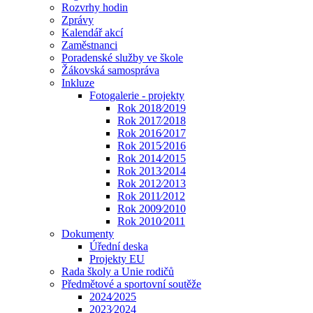
Rozvrhy hodin
Zprávy
Kalendář akcí
Zaměstnanci
Poradenské služby ve škole
Žákovská samospráva
Inkluze
Fotogalerie - projekty
Rok 2018⁄2019
Rok 2017⁄2018
Rok 2016⁄2017
Rok 2015⁄2016
Rok 2014⁄2015
Rok 2013⁄2014
Rok 2012⁄2013
Rok 2011⁄2012
Rok 2009⁄2010
Rok 2010⁄2011
Dokumenty
Úřední deska
Projekty EU
Rada školy a Unie rodičů
Předmětové a sportovní soutěže
2024⁄2025
2023⁄2024