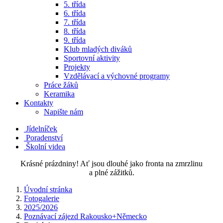
5. třída
6. třída
7. třída
8. třída
9. třída
Klub mladých diváků
Sportovní aktivity
Projekty
Vzdělávací a výchovné programy
Práce žáků
Keramika
Kontakty
Napište nám
Jídelníček
Poradenství
Školní videa
Krásné prázdniny! Ať jsou dlouhé jako fronta na zmrzlinu
a plné zážitků.
Úvodní stránka
Fotogalerie
2025/2026
Poznávací zájezd Rakousko+Německo