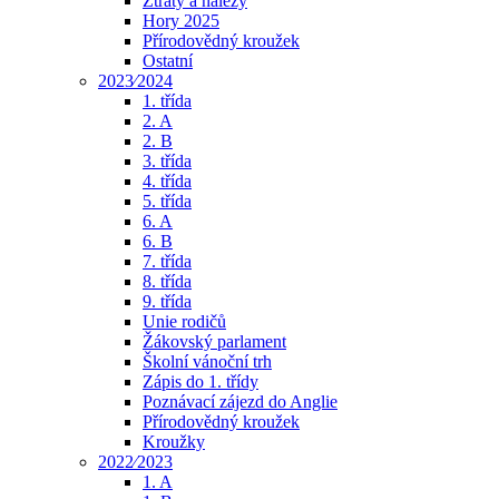
Ztráty a nálezy
Hory 2025
Přírodovědný kroužek
Ostatní
2023⁄2024
1. třída
2. A
2. B
3. třída
4. třída
5. třída
6. A
6. B
7. třída
8. třída
9. třída
Unie rodičů
Žákovský parlament
Školní vánoční trh
Zápis do 1. třídy
Poznávací zájezd do Anglie
Přírodovědný kroužek
Kroužky
2022⁄2023
1. A