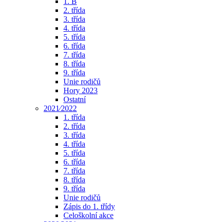
1. B
2. třída
3. třída
4. třída
5. třída
6. třída
7. třída
8. třída
9. třída
Unie rodičů
Hory 2023
Ostatní
2021⁄2022
1. třída
2. třída
3. třída
4. třída
5. třída
6. třída
7. třída
8. třída
9. třída
Unie rodičů
Zápis do 1. třídy
Celoškolní akce