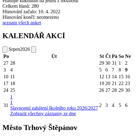
Hlasujte kliknutím na jednu z možností
Celkem hlasů: 280
Hlasování začalo: 10. 4. 2022
Hlasování končí: neomezeno
seznam všech anket
KALENDÁŘ AKCÍ
Srpen
2026
Po
Út
St
Čt
Pá
So
Ne
27
28
29
30
31
1
2
3
4
5
6
7
8
9
10
11
12
13
14
15
16
17
18
19
20
21
22
23
24
25
26
27
28
29
30
1
1
31
2
3
4
5
6
Slavnostní zahájení školního roku 2026/2027
Zobrazit všechny záznamy ze dne
Město Trhový Štěpánov