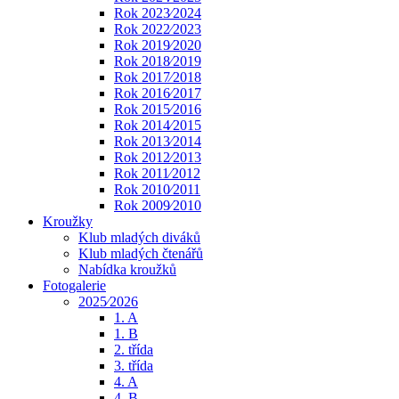
Rok 2023⁄2024
Rok 2022⁄2023
Rok 2019⁄2020
Rok 2018⁄2019
Rok 2017⁄2018
Rok 2016⁄2017
Rok 2015⁄2016
Rok 2014⁄2015
Rok 2013⁄2014
Rok 2012⁄2013
Rok 2011⁄2012
Rok 2010⁄2011
Rok 2009⁄2010
Kroužky
Klub mladých diváků
Klub mladých čtenářů
Nabídka kroužků
Fotogalerie
2025⁄2026
1. A
1. B
2. třída
3. třída
4. A
4. B