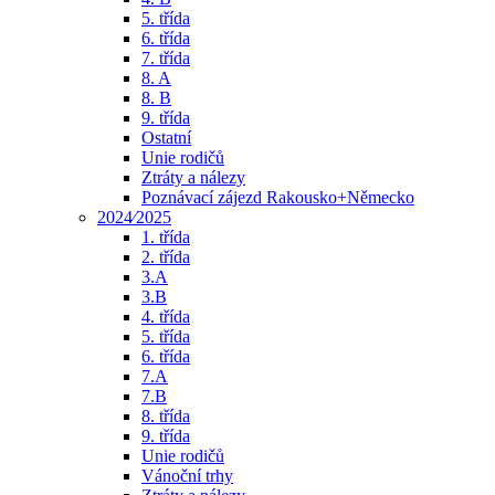
5. třída
6. třída
7. třída
8. A
8. B
9. třída
Ostatní
Unie rodičů
Ztráty a nálezy
Poznávací zájezd Rakousko+Německo
2024⁄2025
1. třída
2. třída
3.A
3.B
4. třída
5. třída
6. třída
7.A
7.B
8. třída
9. třída
Unie rodičů
Vánoční trhy