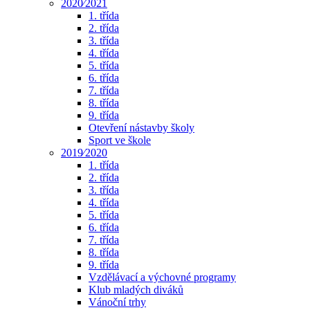
2020⁄2021
1. třída
2. třída
3. třída
4. třída
5. třída
6. třída
7. třída
8. třída
9. třída
Otevření nástavby školy
Sport ve škole
2019⁄2020
1. třída
2. třída
3. třída
4. třída
5. třída
6. třída
7. třída
8. třída
9. třída
Vzdělávací a výchovné programy
Klub mladých diváků
Vánoční trhy