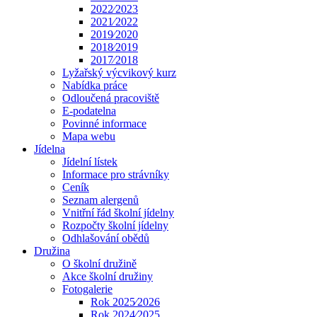
2022⁄2023
2021⁄2022
2019⁄2020
2018⁄2019
2017⁄2018
Lyžařský výcvikový kurz
Nabídka práce
Odloučená pracoviště
E-podatelna
Povinné informace
Mapa webu
Jídelna
Jídelní lístek
Informace pro strávníky
Ceník
Seznam alergenů
Vnitřní řád školní jídelny
Rozpočty školní jídelny
Odhlašování obědů
Družina
O školní družině
Akce školní družiny
Fotogalerie
Rok 2025⁄2026
Rok 2024⁄2025