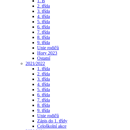
1. B
2. třída
3. třída
4. třída
5. třída
6. třída
7. třída
8. třída
9. třída
Unie rodičů
Hory 2023
Ostatní
2021⁄2022
1. třída
2. třída
3. třída
4. třída
5. třída
6. třída
7. třída
8. třída
9. třída
Unie rodičů
Zápis do 1. třídy
Celoškolní akce