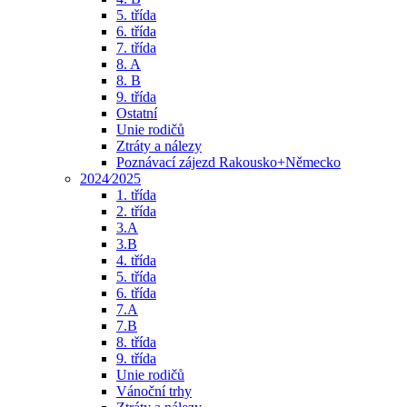
5. třída
6. třída
7. třída
8. A
8. B
9. třída
Ostatní
Unie rodičů
Ztráty a nálezy
Poznávací zájezd Rakousko+Německo
2024⁄2025
1. třída
2. třída
3.A
3.B
4. třída
5. třída
6. třída
7.A
7.B
8. třída
9. třída
Unie rodičů
Vánoční trhy