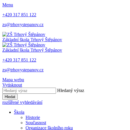
Menu
+420 317 851 122
zs@trhovystepanov.cz
Základní škola Trhový Štěpánov
Základní škola Trhový Štěpánov
+420 317 851 122
zs@trhovystepanov.cz
Mapa webu
Vytisknout
Hledaný výraz
Hledat
rozšířené vyhledávání
Škola
Historie
Současnost
Organizace školního roku