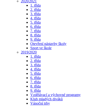
2020⁄2021
1. třída
2. třída
3. třída
4. třída
5. třída
6. třída
7. třída
8. třída
9. třída
Otevření nástavby školy
Sport ve škole
2019⁄2020
1. třída
2. třída
3. třída
4. třída
5. třída
6. třída
7. třída
8. třída
9. třída
Vzdělávací a výchovné programy
Klub mladých diváků
Vánoční trhy