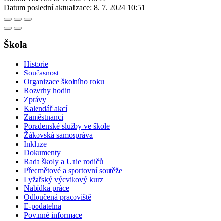
Datum poslední aktualizace:
8. 7. 2024 10:51
Škola
Historie
Současnost
Organizace školního roku
Rozvrhy hodin
Zprávy
Kalendář akcí
Zaměstnanci
Poradenské služby ve škole
Žákovská samospráva
Inkluze
Dokumenty
Rada školy a Unie rodičů
Předmětové a sportovní soutěže
Lyžařský výcvikový kurz
Nabídka práce
Odloučená pracoviště
E-podatelna
Povinné informace