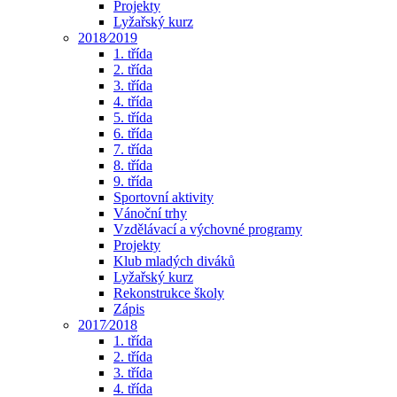
Projekty
Lyžařský kurz
2018⁄2019
1. třída
2. třída
3. třída
4. třída
5. třída
6. třída
7. třída
8. třída
9. třída
Sportovní aktivity
Vánoční trhy
Vzdělávací a výchovné programy
Projekty
Klub mladých diváků
Lyžařský kurz
Rekonstrukce školy
Zápis
2017⁄2018
1. třída
2. třída
3. třída
4. třída