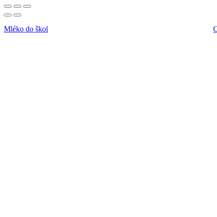
Mléko do škol
O