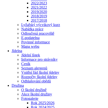
2022⁄2023
2021⁄2022
2019⁄2020
2018⁄2019
2017⁄2018
Lyžařský výcvikový kurz
Nabídka práce
Odloučená pracoviště
E-podatelna
Povinné informace
Mapa webu
Jídelna
Jídelní lístek
Informace pro strávníky
Ceník
Seznam alergenů
Vnitřní řád školní jídelny
Rozpočty školní jídelny
Odhlašování obědů
Družina
O školní družině
Akce školní družiny
Fotogalerie
Rok 2025⁄2026
Rok 2024⁄2025