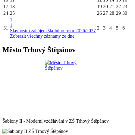
17
18
19
20
21
22
23
24
25
26
27
28
29
30
1
1
31
2
3
4
5
6
Slavnostní zahájení školního roku 2026/2027
Zobrazit všechny záznamy ze dne
Město Trhový Štěpánov
Šablony II - Moderní vzdělávání v ZŠ Trhový Štěpánov