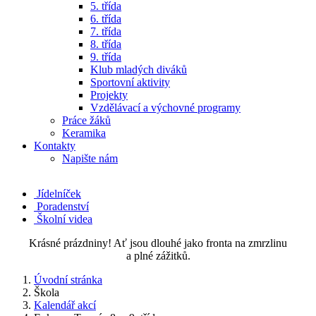
5. třída
6. třída
7. třída
8. třída
9. třída
Klub mladých diváků
Sportovní aktivity
Projekty
Vzdělávací a výchovné programy
Práce žáků
Keramika
Kontakty
Napište nám
Jídelníček
Poradenství
Školní videa
Krásné prázdniny! Ať jsou dlouhé jako fronta na zmrzlinu
a plné zážitků.
Úvodní stránka
Škola
Kalendář akcí