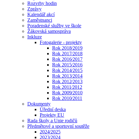
Rozvrhy hodin
Zprávy
Kalendář akcí
Zaměstnanci
Poradenské služby ve škole
Žákovská samospráva
Inkluze
Fotogalerie - projekty
Rok 2018⁄2019
Rok 2017⁄2018
Rok 2016⁄2017
Rok 2015⁄2016
Rok 2014⁄2015
Rok 2013⁄2014
Rok 2012⁄2013
Rok 2011⁄2012
Rok 2009⁄2010
Rok 2010⁄2011
Dokumenty
Úřední deska
Projekty EU
Rada školy a Unie rodičů
Předmětové a sportovní soutěže
2024⁄2025
2023⁄2024