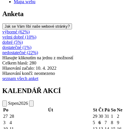
Mapa webu
Anketa
Jak se Vám líbí naše webové stránky?
výborné (62%)
velmi dobré (10%)
dobré (5%)
dostatečné (1%)
nedostatečné (22%)
Hlasujte kliknutím na jednu z možností
Celkem hlasů: 280
Hlasování začalo: 10. 4. 2022
Hlasování končí: neomezeno
seznam všech anket
KALENDÁŘ AKCÍ
Srpen
2026
Po
Út
St
Čt
Pá
So
Ne
27
28
29
30
31
1
2
3
4
5
6
7
8
9
10
11
12
13
14
15
16