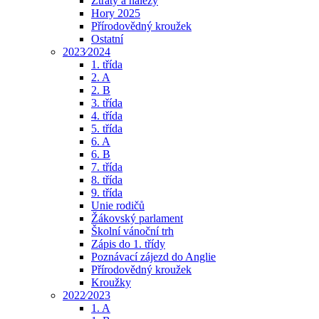
Ztráty a nálezy
Hory 2025
Přírodovědný kroužek
Ostatní
2023⁄2024
1. třída
2. A
2. B
3. třída
4. třída
5. třída
6. A
6. B
7. třída
8. třída
9. třída
Unie rodičů
Žákovský parlament
Školní vánoční trh
Zápis do 1. třídy
Poznávací zájezd do Anglie
Přírodovědný kroužek
Kroužky
2022⁄2023
1. A