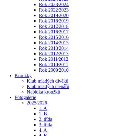
Rok 2023⁄2024
Rok 2022⁄2023
Rok 2019⁄2020
Rok 2018⁄2019
Rok 2017⁄2018
Rok 2016⁄2017
Rok 2015⁄2016
Rok 2014⁄2015
Rok 2013⁄2014
Rok 2012⁄2013
Rok 2011⁄2012
Rok 2010⁄2011
Rok 2009⁄2010
Kroužky
Klub mladých diváků
Klub mladých čtenářů
Nabídka kroužků
Fotogalerie
2025⁄2026
1. A
1. B
2. třída
3. třída
4. A
4. B