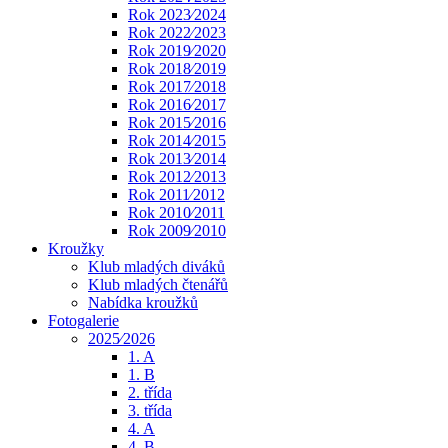
Rok 2023⁄2024
Rok 2022⁄2023
Rok 2019⁄2020
Rok 2018⁄2019
Rok 2017⁄2018
Rok 2016⁄2017
Rok 2015⁄2016
Rok 2014⁄2015
Rok 2013⁄2014
Rok 2012⁄2013
Rok 2011⁄2012
Rok 2010⁄2011
Rok 2009⁄2010
Kroužky
Klub mladých diváků
Klub mladých čtenářů
Nabídka kroužků
Fotogalerie
2025⁄2026
1. A
1. B
2. třída
3. třída
4. A
4. B