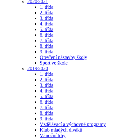
2020⁄2021
1. třída
2. třída
3. třída
4. třída
5. třída
6. třída
7. třída
8. třída
9. třída
Otevření nástavby školy
Sport ve škole
2019⁄2020
1. třída
2. třída
3. třída
4. třída
5. třída
6. třída
7. třída
8. třída
9. třída
Vzdělávací a výchovné programy
Klub mladých diváků
Vánoční trhy