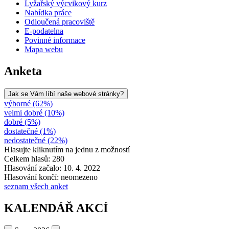
Lyžařský výcvikový kurz
Nabídka práce
Odloučená pracoviště
E-podatelna
Povinné informace
Mapa webu
Anketa
Jak se Vám líbí naše webové stránky?
výborné (62%)
velmi dobré (10%)
dobré (5%)
dostatečné (1%)
nedostatečné (22%)
Hlasujte kliknutím na jednu z možností
Celkem hlasů: 280
Hlasování začalo: 10. 4. 2022
Hlasování končí: neomezeno
seznam všech anket
KALENDÁŘ AKCÍ