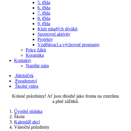
5. třída
6. třída
7. třída
8. třída
9. třída
Klub mladých diváků
Sportovní aktivity
Projekty
Vzdělávací a výchovné programy
Práce žáků
Keramika
Kontakty
Napište nám
Jídelníček
Poradenství
Školní videa
Krásné prázdniny! Ať jsou dlouhé jako fronta na zmrzlinu
a plné zážitků.
Úvodní stránka
Škola
Kalendář akcí
Vánoční prázdniny