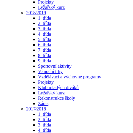
Projekty
Lyžařský kurz
2018⁄2019
1. třída
2. třída
3. třída
4. třída
5. třída
6. třída
7. třída
8. třída
9. třída
Sportovní aktivity
Vánoční trhy
Vzdělávací a výchovné programy
Projekty
Klub mladých diváků
Lyžařský kurz
Rekonstrukce školy
Zápis
2017⁄2018
1. třída
2. třída
3. třída
4. třída