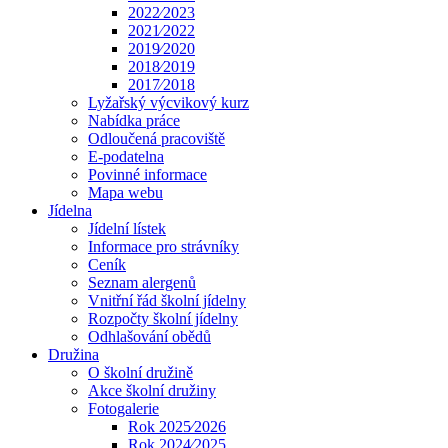
2022⁄2023
2021⁄2022
2019⁄2020
2018⁄2019
2017⁄2018
Lyžařský výcvikový kurz
Nabídka práce
Odloučená pracoviště
E-podatelna
Povinné informace
Mapa webu
Jídelna
Jídelní lístek
Informace pro strávníky
Ceník
Seznam alergenů
Vnitřní řád školní jídelny
Rozpočty školní jídelny
Odhlašování obědů
Družina
O školní družině
Akce školní družiny
Fotogalerie
Rok 2025⁄2026
Rok 2024⁄2025