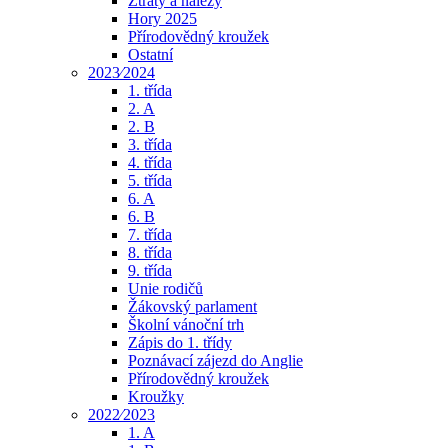
Ztráty a nálezy
Hory 2025
Přírodovědný kroužek
Ostatní
2023⁄2024
1. třída
2. A
2. B
3. třída
4. třída
5. třída
6. A
6. B
7. třída
8. třída
9. třída
Unie rodičů
Žákovský parlament
Školní vánoční trh
Zápis do 1. třídy
Poznávací zájezd do Anglie
Přírodovědný kroužek
Kroužky
2022⁄2023
1. A