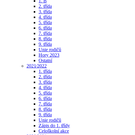
1. B
2. třída
3. třída
4. třída
5. třída
6. třída
7. třída
8. třída
9. třída
Unie rodičů
Hory 2023
Ostatní
2021⁄2022
1. třída
2. třída
3. třída
4. třída
5. třída
6. třída
7. třída
8. třída
9. třída
Unie rodičů
Zápis do 1. třídy
Celoškolní akce