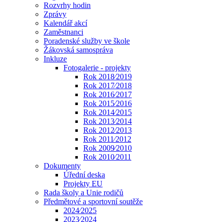
Rozvrhy hodin
Zprávy
Kalendář akcí
Zaměstnanci
Poradenské služby ve škole
Žákovská samospráva
Inkluze
Fotogalerie - projekty
Rok 2018⁄2019
Rok 2017⁄2018
Rok 2016⁄2017
Rok 2015⁄2016
Rok 2014⁄2015
Rok 2013⁄2014
Rok 2012⁄2013
Rok 2011⁄2012
Rok 2009⁄2010
Rok 2010⁄2011
Dokumenty
Úřední deska
Projekty EU
Rada školy a Unie rodičů
Předmětové a sportovní soutěže
2024⁄2025
2023⁄2024