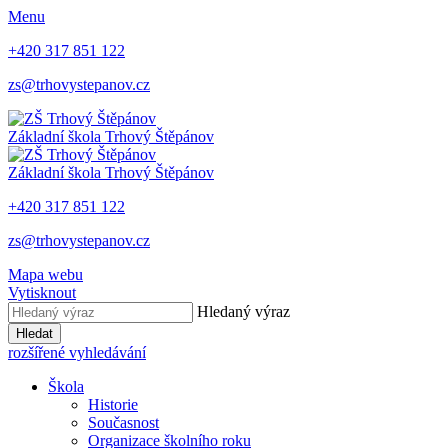
Menu
+420 317 851 122
zs@trhovystepanov.cz
Základní škola Trhový Štěpánov
Základní škola Trhový Štěpánov
+420 317 851 122
zs@trhovystepanov.cz
Mapa webu
Vytisknout
Hledaný výraz
Hledat
rozšířené vyhledávání
Škola
Historie
Současnost
Organizace školního roku