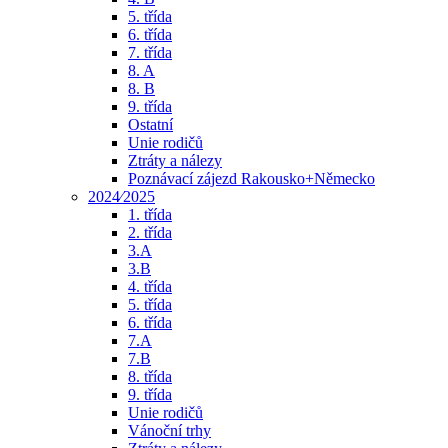
5. třída
6. třída
7. třída
8. A
8. B
9. třída
Ostatní
Unie rodičů
Ztráty a nálezy
Poznávací zájezd Rakousko+Německo
2024⁄2025
1. třída
2. třída
3.A
3.B
4. třída
5. třída
6. třída
7.A
7.B
8. třída
9. třída
Unie rodičů
Vánoční trhy