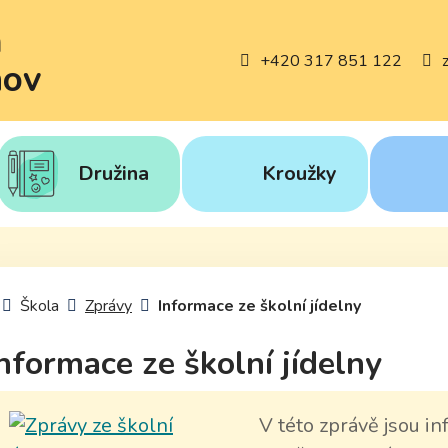
a
+420 317 851 122
nov
Družina
Kroužky
Úvodní stránka
Škola
Zprávy
Informace ze školní jídelny
nformace ze školní jídelny
V této zprávě jsou in