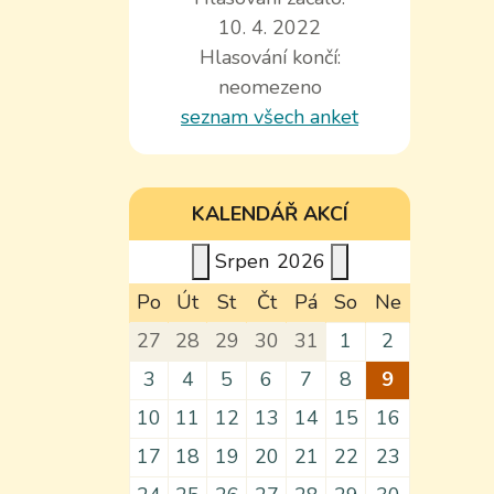
10. 4. 2022
Hlasování končí:
neomezeno
seznam všech anket
KALENDÁŘ AKCÍ
Srpen
2026
Po
Út
St
Čt
Pá
So
Ne
27
28
29
30
31
1
2
3
4
5
6
7
8
9
10
11
12
13
14
15
16
17
18
19
20
21
22
23