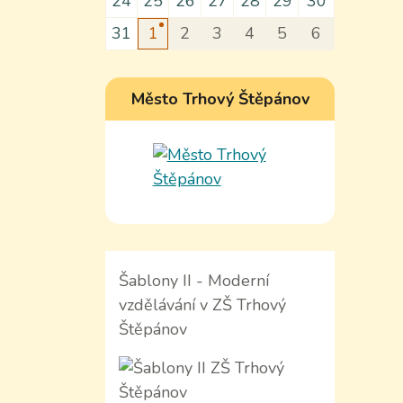
24
25
26
27
28
29
30
31
1
2
3
4
5
6
Město Trhový Štěpánov
Šablony II - Moderní
vzdělávání v ZŠ Trhový
Štěpánov