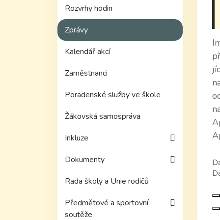
Rozvrhy hodin
Zprávy
I
Kalendář akcí
p
j
Zaměstnanci
n
Poradenské služby ve škole
o
n
Žákovská samospráva
A
A
Inkluze
Dokumenty
Da
Da
Rada školy a Unie rodičů
Předmětové a sportovní
soutěže