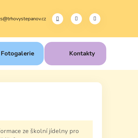
Vytisknout
Hledat
zs@trhovystepanov.cz
Mapa webu
Fotogalerie
Kontakty
formace ze školní jídelny pro