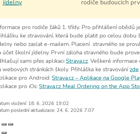
rodiče budoucích prv
nformace pro rodiče žáků 1. třídy. Pro přihlášení obědů
řihlášku ke stravování, která bude platit po celou dobu
ídelny nebo zaslat e-mailem. Placení stravného se pro
a účet školní jídelny. První záloha stravného bude prov
dhlašují sami přes aplikaci
Strava.cz
. Veškeré informace 
a webových stránkách školy.
Přihláška ke stravování
zde
plikace pro Android:
Strava.cz – Aplikace na Google Pla
plikace pro iOs:
Strava.cz Meal Ordering on the App Sto
tum vložení:
18. 6. 2026 19:02
tum poslední aktualizace:
24. 6. 2026 7:07