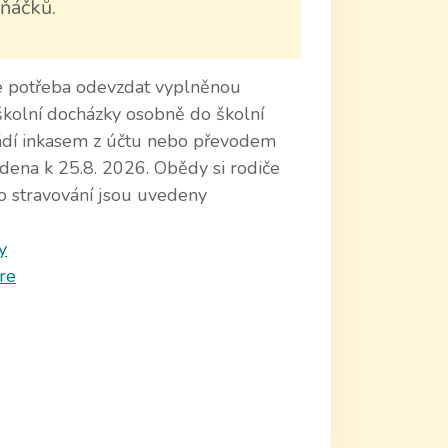
ňáčků.
 je potřeba odevzdat vyplněnou
 školní docházky osobně do školní
vádí inkasem z účtu nebo převodem
edena k 25.8. 2026. Obědy si rodiče
o stravování jsou uvedeny
y
re