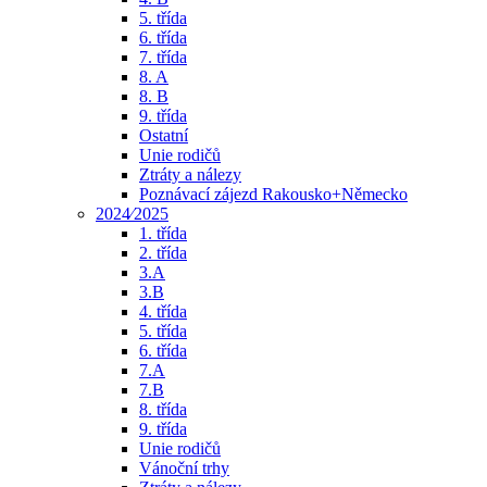
5. třída
6. třída
7. třída
8. A
8. B
9. třída
Ostatní
Unie rodičů
Ztráty a nálezy
Poznávací zájezd Rakousko+Německo
2024⁄2025
1. třída
2. třída
3.A
3.B
4. třída
5. třída
6. třída
7.A
7.B
8. třída
9. třída
Unie rodičů
Vánoční trhy