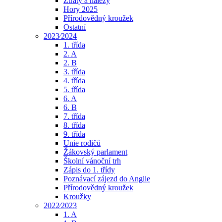
Ztráty a nálezy
Hory 2025
Přírodovědný kroužek
Ostatní
2023⁄2024
1. třída
2. A
2. B
3. třída
4. třída
5. třída
6. A
6. B
7. třída
8. třída
9. třída
Unie rodičů
Žákovský parlament
Školní vánoční trh
Zápis do 1. třídy
Poznávací zájezd do Anglie
Přírodovědný kroužek
Kroužky
2022⁄2023
1. A