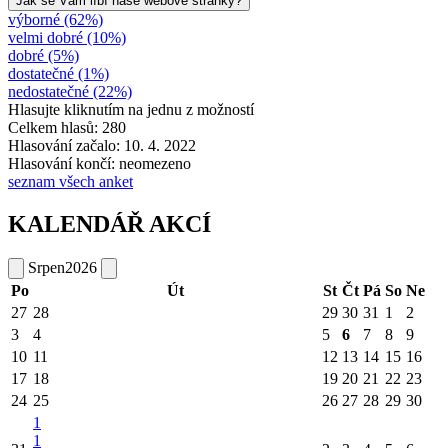
Jak se Vám líbí naše webové stránky?
výborné (62%)
velmi dobré (10%)
dobré (5%)
dostatečné (1%)
nedostatečné (22%)
Hlasujte kliknutím na jednu z možností
Celkem hlasů: 280
Hlasování začalo: 10. 4. 2022
Hlasování končí: neomezeno
seznam všech anket
KALENDÁŘ AKCÍ
Srpen
2026
Po
Út
St
Čt
Pá
So
Ne
27
28
29
30
31
1
2
3
4
5
6
7
8
9
10
11
12
13
14
15
16
17
18
19
20
21
22
23
24
25
26
27
28
29
30
1
1