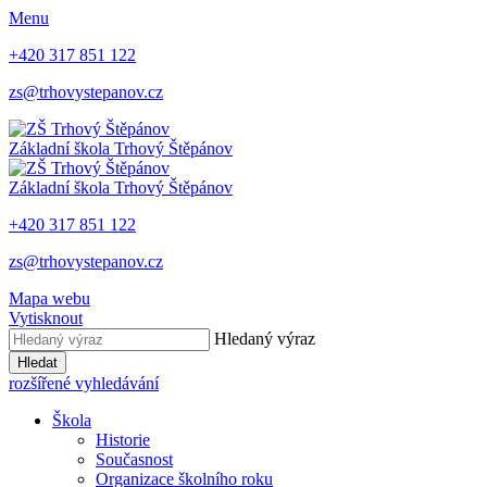
Menu
+420 317 851 122
zs@trhovystepanov.cz
Základní škola Trhový Štěpánov
Základní škola Trhový Štěpánov
+420 317 851 122
zs@trhovystepanov.cz
Mapa webu
Vytisknout
Hledaný výraz
Hledat
rozšířené vyhledávání
Škola
Historie
Současnost
Organizace školního roku