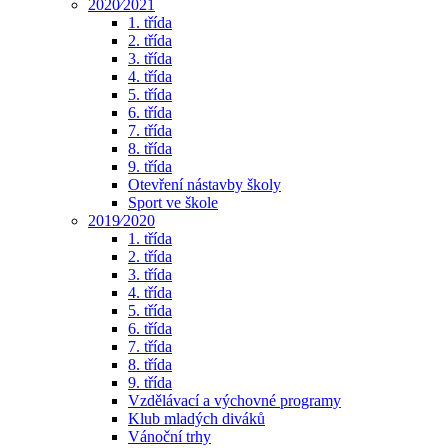
2020⁄2021
1. třída
2. třída
3. třída
4. třída
5. třída
6. třída
7. třída
8. třída
9. třída
Otevření nástavby školy
Sport ve škole
2019⁄2020
1. třída
2. třída
3. třída
4. třída
5. třída
6. třída
7. třída
8. třída
9. třída
Vzdělávací a výchovné programy
Klub mladých diváků
Vánoční trhy