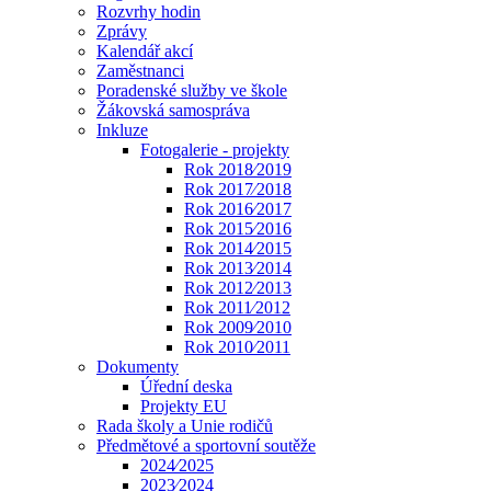
Rozvrhy hodin
Zprávy
Kalendář akcí
Zaměstnanci
Poradenské služby ve škole
Žákovská samospráva
Inkluze
Fotogalerie - projekty
Rok 2018⁄2019
Rok 2017⁄2018
Rok 2016⁄2017
Rok 2015⁄2016
Rok 2014⁄2015
Rok 2013⁄2014
Rok 2012⁄2013
Rok 2011⁄2012
Rok 2009⁄2010
Rok 2010⁄2011
Dokumenty
Úřední deska
Projekty EU
Rada školy a Unie rodičů
Předmětové a sportovní soutěže
2024⁄2025
2023⁄2024