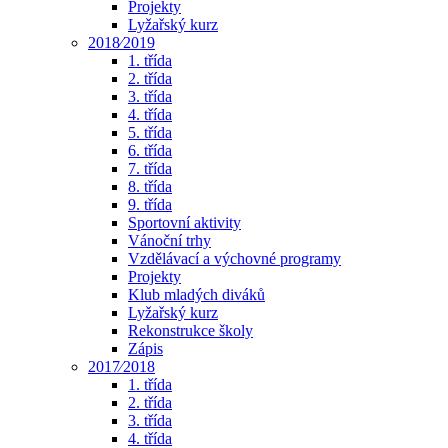
Projekty
Lyžařský kurz
2018⁄2019
1. třída
2. třída
3. třída
4. třída
5. třída
6. třída
7. třída
8. třída
9. třída
Sportovní aktivity
Vánoční trhy
Vzdělávací a výchovné programy
Projekty
Klub mladých diváků
Lyžařský kurz
Rekonstrukce školy
Zápis
2017⁄2018
1. třída
2. třída
3. třída
4. třída