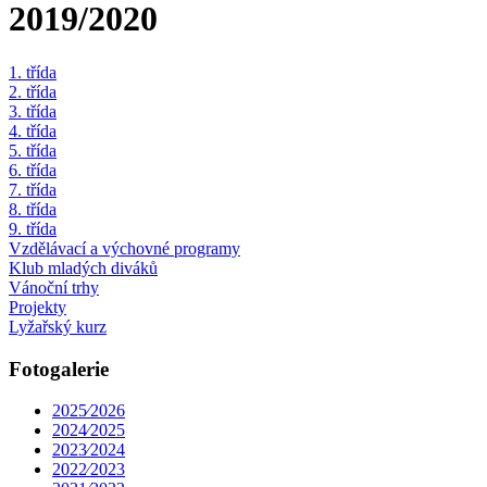
2019/2020
1. třída
2. třída
3. třída
4. třída
5. třída
6. třída
7. třída
8. třída
9. třída
Vzdělávací a výchovné programy
Klub mladých diváků
Vánoční trhy
Projekty
Lyžařský kurz
Fotogalerie
2025⁄2026
2024⁄2025
2023⁄2024
2022⁄2023