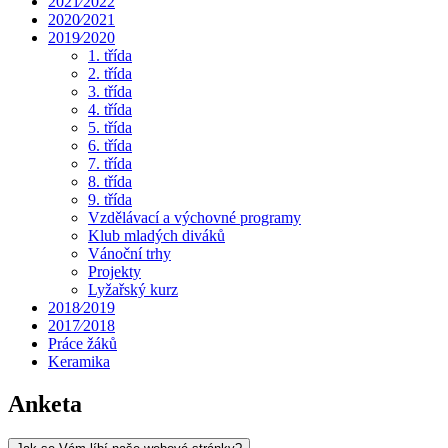
2021⁄2022
2020⁄2021
2019⁄2020
1. třída
2. třída
3. třída
4. třída
5. třída
6. třída
7. třída
8. třída
9. třída
Vzdělávací a výchovné programy
Klub mladých diváků
Vánoční trhy
Projekty
Lyžařský kurz
2018⁄2019
2017⁄2018
Práce žáků
Keramika
Anketa