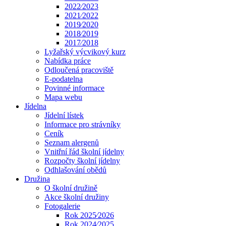
2022⁄2023
2021⁄2022
2019⁄2020
2018⁄2019
2017⁄2018
Lyžařský výcvikový kurz
Nabídka práce
Odloučená pracoviště
E-podatelna
Povinné informace
Mapa webu
Jídelna
Jídelní lístek
Informace pro strávníky
Ceník
Seznam alergenů
Vnitřní řád školní jídelny
Rozpočty školní jídelny
Odhlašování obědů
Družina
O školní družině
Akce školní družiny
Fotogalerie
Rok 2025⁄2026
Rok 2024⁄2025