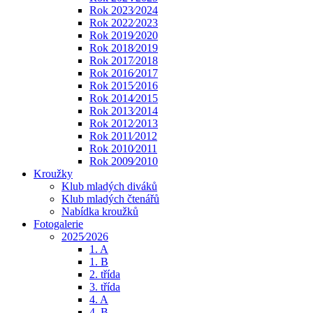
Rok 2023⁄2024
Rok 2022⁄2023
Rok 2019⁄2020
Rok 2018⁄2019
Rok 2017⁄2018
Rok 2016⁄2017
Rok 2015⁄2016
Rok 2014⁄2015
Rok 2013⁄2014
Rok 2012⁄2013
Rok 2011⁄2012
Rok 2010⁄2011
Rok 2009⁄2010
Kroužky
Klub mladých diváků
Klub mladých čtenářů
Nabídka kroužků
Fotogalerie
2025⁄2026
1. A
1. B
2. třída
3. třída
4. A
4. B