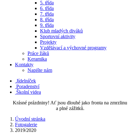
5. třída
6. třída
7. třída
8. třída
9. třída
Klub mladých diváků
Sportovní aktivity
Projekty
Vzdělávací a výchovné programy
Práce žáků
Keramika
Kontakty
Napište nám
Jídelníček
Poradenství
Školní videa
Krásné prázdniny! Ať jsou dlouhé jako fronta na zmrzlinu
a plné zážitků.
Úvodní stránka
Fotogalerie
2019/2020