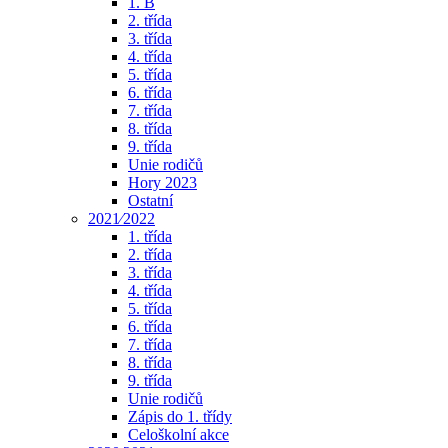
1. B
2. třída
3. třída
4. třída
5. třída
6. třída
7. třída
8. třída
9. třída
Unie rodičů
Hory 2023
Ostatní
2021⁄2022
1. třída
2. třída
3. třída
4. třída
5. třída
6. třída
7. třída
8. třída
9. třída
Unie rodičů
Zápis do 1. třídy
Celoškolní akce