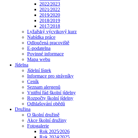
2022⁄2023
2021⁄2022
2019⁄2020
2018⁄2019
2017⁄2018
Lyžařský výcvikový kurz
Nabídka práce
Odloučená pracoviště
E-podatelna
Povinné informace
Mapa webu
Jídelna
Jídelní lístek
Informace pro strávníky
Ceník
Seznam alergenů
Vnitřní řád školní jídelny
Rozpočty školní jídelny
Odhlašování obědů
Družina
O školní družině
Akce školní družiny
Fotogalerie
Rok 2025⁄2026
Rok 2024⁄2025