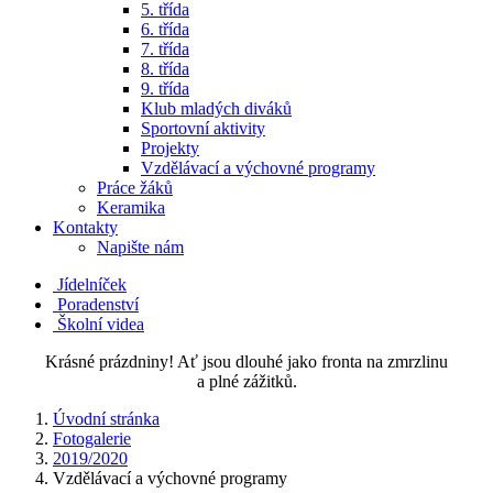
5. třída
6. třída
7. třída
8. třída
9. třída
Klub mladých diváků
Sportovní aktivity
Projekty
Vzdělávací a výchovné programy
Práce žáků
Keramika
Kontakty
Napište nám
Jídelníček
Poradenství
Školní videa
Krásné prázdniny! Ať jsou dlouhé jako fronta na zmrzlinu
a plné zážitků.
Úvodní stránka
Fotogalerie
2019/2020
Vzdělávací a výchovné programy