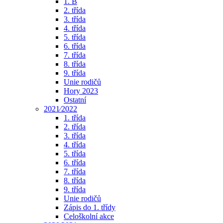
1. B
2. třída
3. třída
4. třída
5. třída
6. třída
7. třída
8. třída
9. třída
Unie rodičů
Hory 2023
Ostatní
2021⁄2022
1. třída
2. třída
3. třída
4. třída
5. třída
6. třída
7. třída
8. třída
9. třída
Unie rodičů
Zápis do 1. třídy
Celoškolní akce