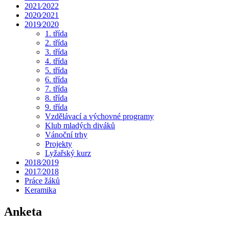
2021⁄2022
2020⁄2021
2019⁄2020
1. třída
2. třída
3. třída
4. třída
5. třída
6. třída
7. třída
8. třída
9. třída
Vzdělávací a výchovné programy
Klub mladých diváků
Vánoční trhy
Projekty
Lyžařský kurz
2018⁄2019
2017⁄2018
Práce žáků
Keramika
Anketa