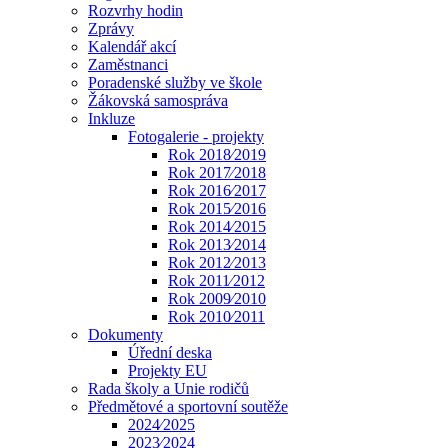
Rozvrhy hodin
Zprávy
Kalendář akcí
Zaměstnanci
Poradenské služby ve škole
Žákovská samospráva
Inkluze
Fotogalerie - projekty
Rok 2018⁄2019
Rok 2017⁄2018
Rok 2016⁄2017
Rok 2015⁄2016
Rok 2014⁄2015
Rok 2013⁄2014
Rok 2012⁄2013
Rok 2011⁄2012
Rok 2009⁄2010
Rok 2010⁄2011
Dokumenty
Úřední deska
Projekty EU
Rada školy a Unie rodičů
Předmětové a sportovní soutěže
2024⁄2025
2023⁄2024