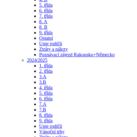
5. třída
6. třída
7. třída
8. A
8. B
9. třída
Ostatní
Unie rodičů
Ztráty a nálezy
Poznávací zájezd Rakousko+Německo
2024⁄2025
1. třída
2. třída
3.A
3.B
4. třída
5. třída
6. třída
7.A
7.B
8. třída
9. třída
Unie rodičů
Vánoční trhy