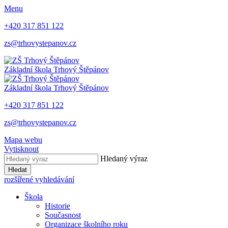
Menu
+420 317 851 122
zs@trhovystepanov.cz
Základní škola Trhový Štěpánov
Základní škola Trhový Štěpánov
+420 317 851 122
zs@trhovystepanov.cz
Mapa webu
Vytisknout
Hledaný výraz
Hledat
rozšířené vyhledávání
Škola
Historie
Současnost
Organizace školního roku