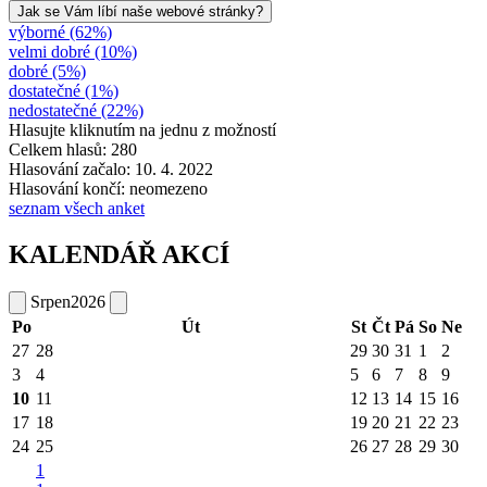
Jak se Vám líbí naše webové stránky?
výborné (62%)
velmi dobré (10%)
dobré (5%)
dostatečné (1%)
nedostatečné (22%)
Hlasujte kliknutím na jednu z možností
Celkem hlasů: 280
Hlasování začalo: 10. 4. 2022
Hlasování končí: neomezeno
seznam všech anket
KALENDÁŘ AKCÍ
Srpen
2026
Po
Út
St
Čt
Pá
So
Ne
27
28
29
30
31
1
2
3
4
5
6
7
8
9
10
11
12
13
14
15
16
17
18
19
20
21
22
23
24
25
26
27
28
29
30
1