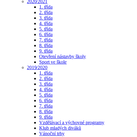
2020⁄2021
1. třída
2. třída
3. třída
4. třída
5. třída
6. třída
7. třída
8. třída
9. třída
Otevření nástavby školy
Sport ve škole
2019⁄2020
1. třída
2. třída
3. třída
4. třída
5. třída
6. třída
7. třída
8. třída
9. třída
Vzdělávací a výchovné programy
Klub mladých diváků
Vánoční trhy