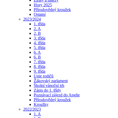
Ztráty a nálezy
Hory 2025
Přírodovědný kroužek
Ostatní
2023⁄2024
1. třída
2. A
2. B
3. třída
4. třída
5. třída
6. A
6. B
7. třída
8. třída
9. třída
Unie rodičů
Žákovský parlament
Školní vánoční trh
Zápis do 1. třídy
Poznávací zájezd do Anglie
Přírodovědný kroužek
Kroužky
2022⁄2023
1. A