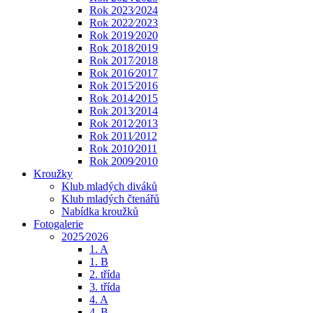
Rok 2023⁄2024
Rok 2022⁄2023
Rok 2019⁄2020
Rok 2018⁄2019
Rok 2017⁄2018
Rok 2016⁄2017
Rok 2015⁄2016
Rok 2014⁄2015
Rok 2013⁄2014
Rok 2012⁄2013
Rok 2011⁄2012
Rok 2010⁄2011
Rok 2009⁄2010
Kroužky
Klub mladých diváků
Klub mladých čtenářů
Nabídka kroužků
Fotogalerie
2025⁄2026
1. A
1. B
2. třída
3. třída
4. A
4. B