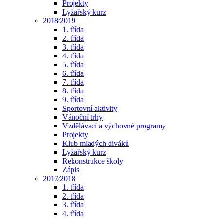
Projekty
Lyžařský kurz
2018⁄2019
1. třída
2. třída
3. třída
4. třída
5. třída
6. třída
7. třída
8. třída
9. třída
Sportovní aktivity
Vánoční trhy
Vzdělávací a výchovné programy
Projekty
Klub mladých diváků
Lyžařský kurz
Rekonstrukce školy
Zápis
2017⁄2018
1. třída
2. třída
3. třída
4. třída