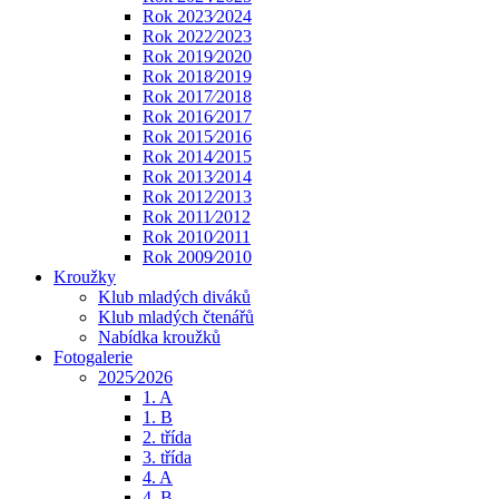
Rok 2023⁄2024
Rok 2022⁄2023
Rok 2019⁄2020
Rok 2018⁄2019
Rok 2017⁄2018
Rok 2016⁄2017
Rok 2015⁄2016
Rok 2014⁄2015
Rok 2013⁄2014
Rok 2012⁄2013
Rok 2011⁄2012
Rok 2010⁄2011
Rok 2009⁄2010
Kroužky
Klub mladých diváků
Klub mladých čtenářů
Nabídka kroužků
Fotogalerie
2025⁄2026
1. A
1. B
2. třída
3. třída
4. A
4. B