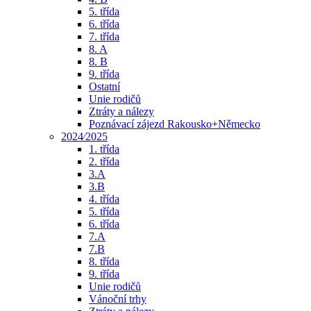
5. třída
6. třída
7. třída
8. A
8. B
9. třída
Ostatní
Unie rodičů
Ztráty a nálezy
Poznávací zájezd Rakousko+Německo
2024⁄2025
1. třída
2. třída
3.A
3.B
4. třída
5. třída
6. třída
7.A
7.B
8. třída
9. třída
Unie rodičů
Vánoční trhy