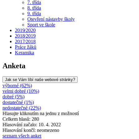
7. třída
8. třída
9. třída
Otevření nástavby školy
Sport ve škole
2019⁄2020
2018⁄2019
2017⁄2018
Práce žáků
Keramika
Anketa
Jak se Vám líbí naše webové stránky?
výborné (62%)
velmi dobré (10%)
dobré (5%)
dostatečné (1%)
nedostatečné (22%)
Hlasujte kliknutím na jednu z možností
Celkem hlasů: 280
Hlasování začalo: 10. 4. 2022
Hlasování končí: neomezeno
seznam všech anket