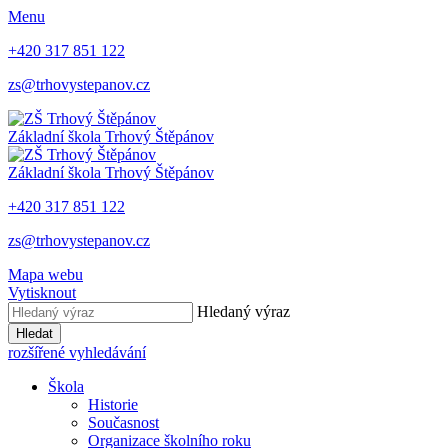
Menu
+420 317 851 122
zs@trhovystepanov.cz
Základní škola Trhový Štěpánov
Základní škola Trhový Štěpánov
+420 317 851 122
zs@trhovystepanov.cz
Mapa webu
Vytisknout
Hledaný výraz
Hledat
rozšířené vyhledávání
Škola
Historie
Současnost
Organizace školního roku