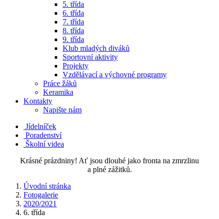
5. třída
6. třída
7. třída
8. třída
9. třída
Klub mladých diváků
Sportovní aktivity
Projekty
Vzdělávací a výchovné programy
Práce žáků
Keramika
Kontakty
Napište nám
Jídelníček
Poradenství
Školní videa
Krásné prázdniny! Ať jsou dlouhé jako fronta na zmrzlinu
a plné zážitků.
Úvodní stránka
Fotogalerie
2020/2021
6. třída