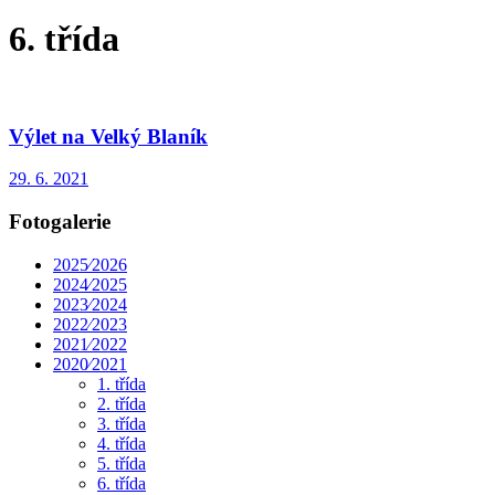
6. třída
Výlet na Velký Blaník
29. 6. 2021
Fotogalerie
2025⁄2026
2024⁄2025
2023⁄2024
2022⁄2023
2021⁄2022
2020⁄2021
1. třída
2. třída
3. třída
4. třída
5. třída
6. třída