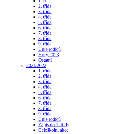
1. B
2. třída
3. třída
4. třída
5. třída
6. třída
7. třída
8. třída
9. třída
Unie rodičů
Hory 2023
Ostatní
2021⁄2022
1. třída
2. třída
3. třída
4. třída
5. třída
6. třída
7. třída
8. třída
9. třída
Unie rodičů
Zápis do 1. třídy
Celoškolní akce