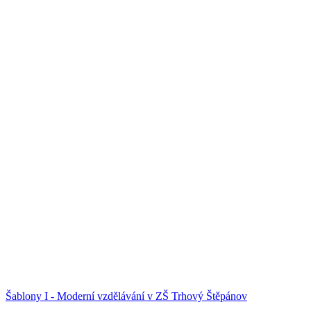
Šablony I - Moderní vzdělávání v ZŠ Trhový Štěpánov