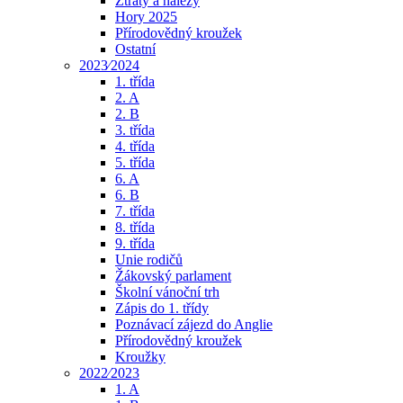
Ztráty a nálezy
Hory 2025
Přírodovědný kroužek
Ostatní
2023⁄2024
1. třída
2. A
2. B
3. třída
4. třída
5. třída
6. A
6. B
7. třída
8. třída
9. třída
Unie rodičů
Žákovský parlament
Školní vánoční trh
Zápis do 1. třídy
Poznávací zájezd do Anglie
Přírodovědný kroužek
Kroužky
2022⁄2023
1. A