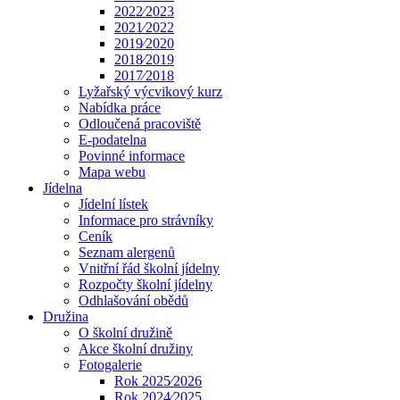
2022⁄2023
2021⁄2022
2019⁄2020
2018⁄2019
2017⁄2018
Lyžařský výcvikový kurz
Nabídka práce
Odloučená pracoviště
E-podatelna
Povinné informace
Mapa webu
Jídelna
Jídelní lístek
Informace pro strávníky
Ceník
Seznam alergenů
Vnitřní řád školní jídelny
Rozpočty školní jídelny
Odhlašování obědů
Družina
O školní družině
Akce školní družiny
Fotogalerie
Rok 2025⁄2026
Rok 2024⁄2025