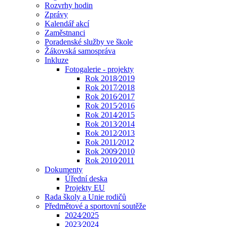
Rozvrhy hodin
Zprávy
Kalendář akcí
Zaměstnanci
Poradenské služby ve škole
Žákovská samospráva
Inkluze
Fotogalerie - projekty
Rok 2018⁄2019
Rok 2017⁄2018
Rok 2016⁄2017
Rok 2015⁄2016
Rok 2014⁄2015
Rok 2013⁄2014
Rok 2012⁄2013
Rok 2011⁄2012
Rok 2009⁄2010
Rok 2010⁄2011
Dokumenty
Úřední deska
Projekty EU
Rada školy a Unie rodičů
Předmětové a sportovní soutěže
2024⁄2025
2023⁄2024