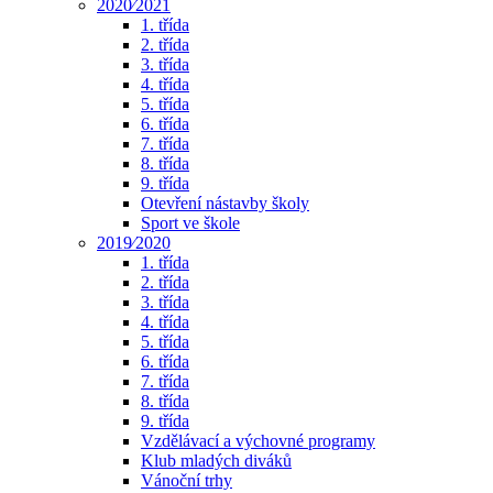
2020⁄2021
1. třída
2. třída
3. třída
4. třída
5. třída
6. třída
7. třída
8. třída
9. třída
Otevření nástavby školy
Sport ve škole
2019⁄2020
1. třída
2. třída
3. třída
4. třída
5. třída
6. třída
7. třída
8. třída
9. třída
Vzdělávací a výchovné programy
Klub mladých diváků
Vánoční trhy