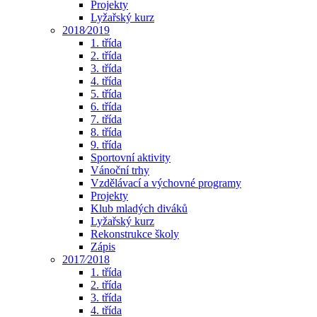
Projekty
Lyžařský kurz
2018⁄2019
1. třída
2. třída
3. třída
4. třída
5. třída
6. třída
7. třída
8. třída
9. třída
Sportovní aktivity
Vánoční trhy
Vzdělávací a výchovné programy
Projekty
Klub mladých diváků
Lyžařský kurz
Rekonstrukce školy
Zápis
2017⁄2018
1. třída
2. třída
3. třída
4. třída