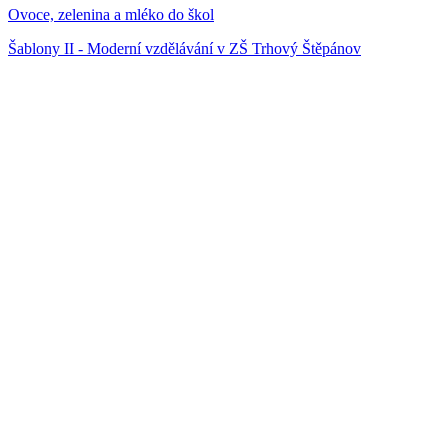
Ovoce, zelenina a mléko do škol
Šablony II - Moderní vzdělávání v ZŠ Trhový Štěpánov