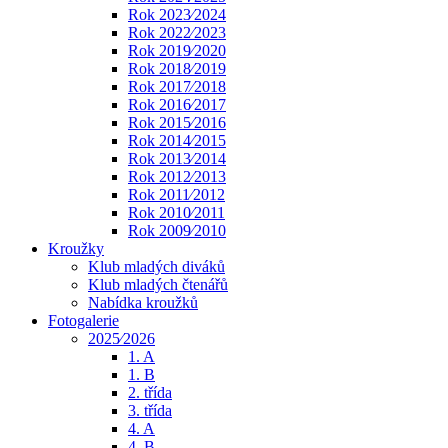
Rok 2023⁄2024
Rok 2022⁄2023
Rok 2019⁄2020
Rok 2018⁄2019
Rok 2017⁄2018
Rok 2016⁄2017
Rok 2015⁄2016
Rok 2014⁄2015
Rok 2013⁄2014
Rok 2012⁄2013
Rok 2011⁄2012
Rok 2010⁄2011
Rok 2009⁄2010
Kroužky
Klub mladých diváků
Klub mladých čtenářů
Nabídka kroužků
Fotogalerie
2025⁄2026
1. A
1. B
2. třída
3. třída
4. A
4. B