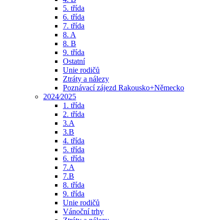
5. třída
6. třída
7. třída
8. A
8. B
9. třída
Ostatní
Unie rodičů
Ztráty a nálezy
Poznávací zájezd Rakousko+Německo
2024⁄2025
1. třída
2. třída
3.A
3.B
4. třída
5. třída
6. třída
7.A
7.B
8. třída
9. třída
Unie rodičů
Vánoční trhy