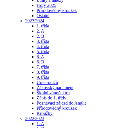
Ztráty a nálezy
Hory 2025
Přírodovědný kroužek
Ostatní
2023⁄2024
1. třída
2. A
2. B
3. třída
4. třída
5. třída
6. A
6. B
7. třída
8. třída
9. třída
Unie rodičů
Žákovský parlament
Školní vánoční trh
Zápis do 1. třídy
Poznávací zájezd do Anglie
Přírodovědný kroužek
Kroužky
2022⁄2023
1. A