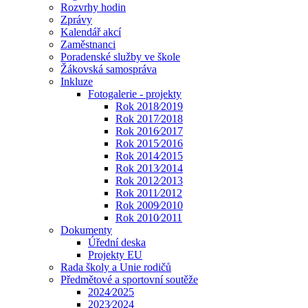
Rozvrhy hodin
Zprávy
Kalendář akcí
Zaměstnanci
Poradenské služby ve škole
Žákovská samospráva
Inkluze
Fotogalerie - projekty
Rok 2018⁄2019
Rok 2017⁄2018
Rok 2016⁄2017
Rok 2015⁄2016
Rok 2014⁄2015
Rok 2013⁄2014
Rok 2012⁄2013
Rok 2011⁄2012
Rok 2009⁄2010
Rok 2010⁄2011
Dokumenty
Úřední deska
Projekty EU
Rada školy a Unie rodičů
Předmětové a sportovní soutěže
2024⁄2025
2023⁄2024