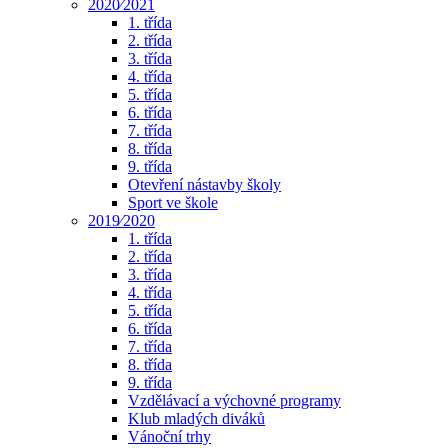
2020⁄2021
1. třída
2. třída
3. třída
4. třída
5. třída
6. třída
7. třída
8. třída
9. třída
Otevření nástavby školy
Sport ve škole
2019⁄2020
1. třída
2. třída
3. třída
4. třída
5. třída
6. třída
7. třída
8. třída
9. třída
Vzdělávací a výchovné programy
Klub mladých diváků
Vánoční trhy