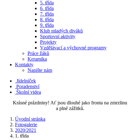
5. třída
6. třída
7. třída
8. třída
9. třída
Klub mladých diváků
Sportovní aktivity
Projekty
Vzdělávací a výchovné programy
Práce žáků
Keramika
Kontakty
Napište nám
Jídelníček
Poradenství
Školní videa
Krásné prázdniny! Ať jsou dlouhé jako fronta na zmrzlinu
a plné zážitků.
Úvodní stránka
Fotogalerie
2020/2021
1. třída