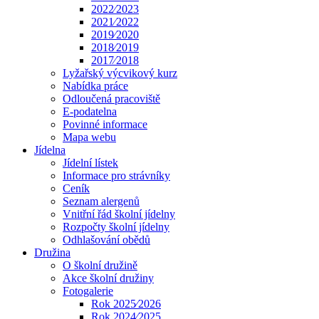
2022⁄2023
2021⁄2022
2019⁄2020
2018⁄2019
2017⁄2018
Lyžařský výcvikový kurz
Nabídka práce
Odloučená pracoviště
E-podatelna
Povinné informace
Mapa webu
Jídelna
Jídelní lístek
Informace pro strávníky
Ceník
Seznam alergenů
Vnitřní řád školní jídelny
Rozpočty školní jídelny
Odhlašování obědů
Družina
O školní družině
Akce školní družiny
Fotogalerie
Rok 2025⁄2026
Rok 2024⁄2025