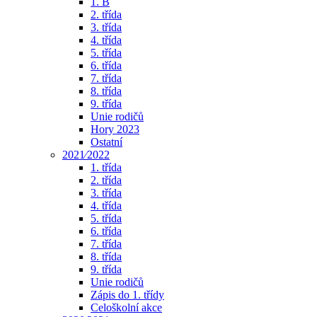
1. B
2. třída
3. třída
4. třída
5. třída
6. třída
7. třída
8. třída
9. třída
Unie rodičů
Hory 2023
Ostatní
2021⁄2022
1. třída
2. třída
3. třída
4. třída
5. třída
6. třída
7. třída
8. třída
9. třída
Unie rodičů
Zápis do 1. třídy
Celoškolní akce