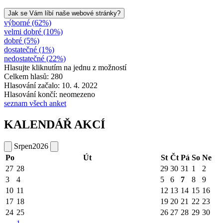
Jak se Vám líbí naše webové stránky?
výborné (62%)
velmi dobré (10%)
dobré (5%)
dostatečné (1%)
nedostatečné (22%)
Hlasujte kliknutím na jednu z možností
Celkem hlasů: 280
Hlasování začalo: 10. 4. 2022
Hlasování končí: neomezeno
seznam všech anket
KALENDÁŘ AKCÍ
Srpen
2026
Po
Út
St
Čt
Pá
So
Ne
27
28
29
30
31
1
2
3
4
5
6
7
8
9
10
11
12
13
14
15
16
17
18
19
20
21
22
23
24
25
26
27
28
29
30