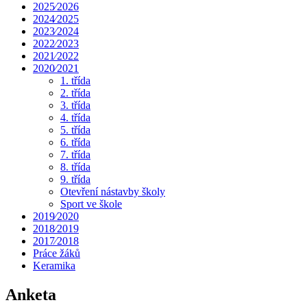
2025⁄2026
2024⁄2025
2023⁄2024
2022⁄2023
2021⁄2022
2020⁄2021
1. třída
2. třída
3. třída
4. třída
5. třída
6. třída
7. třída
8. třída
9. třída
Otevření nástavby školy
Sport ve škole
2019⁄2020
2018⁄2019
2017⁄2018
Práce žáků
Keramika
Anketa