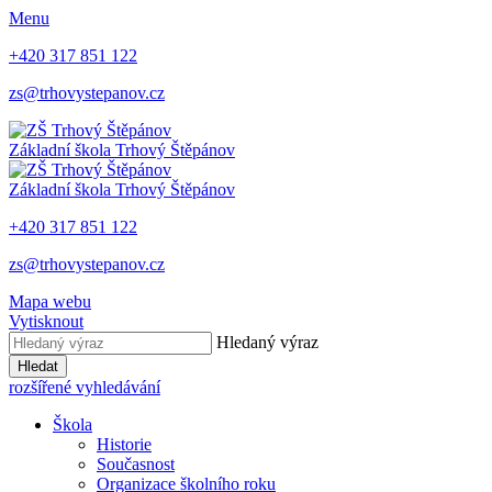
Menu
+420 317 851 122
zs@trhovystepanov.cz
Základní škola Trhový Štěpánov
Základní škola Trhový Štěpánov
+420 317 851 122
zs@trhovystepanov.cz
Mapa webu
Vytisknout
Hledaný výraz
Hledat
rozšířené vyhledávání
Škola
Historie
Současnost
Organizace školního roku