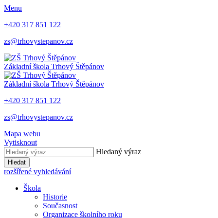
Menu
+420 317 851 122
zs@trhovystepanov.cz
Základní škola Trhový Štěpánov
Základní škola Trhový Štěpánov
+420 317 851 122
zs@trhovystepanov.cz
Mapa webu
Vytisknout
Hledaný výraz
Hledat
rozšířené vyhledávání
Škola
Historie
Současnost
Organizace školního roku