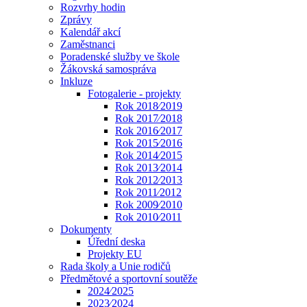
Rozvrhy hodin
Zprávy
Kalendář akcí
Zaměstnanci
Poradenské služby ve škole
Žákovská samospráva
Inkluze
Fotogalerie - projekty
Rok 2018⁄2019
Rok 2017⁄2018
Rok 2016⁄2017
Rok 2015⁄2016
Rok 2014⁄2015
Rok 2013⁄2014
Rok 2012⁄2013
Rok 2011⁄2012
Rok 2009⁄2010
Rok 2010⁄2011
Dokumenty
Úřední deska
Projekty EU
Rada školy a Unie rodičů
Předmětové a sportovní soutěže
2024⁄2025
2023⁄2024