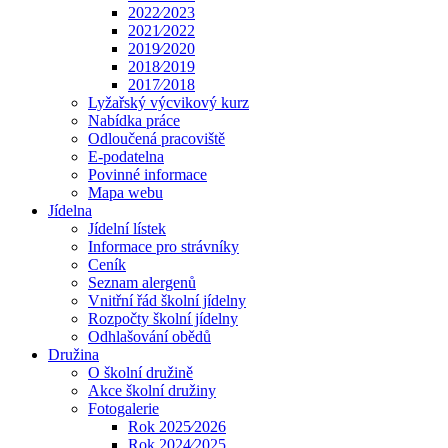
2022⁄2023
2021⁄2022
2019⁄2020
2018⁄2019
2017⁄2018
Lyžařský výcvikový kurz
Nabídka práce
Odloučená pracoviště
E-podatelna
Povinné informace
Mapa webu
Jídelna
Jídelní lístek
Informace pro strávníky
Ceník
Seznam alergenů
Vnitřní řád školní jídelny
Rozpočty školní jídelny
Odhlašování obědů
Družina
O školní družině
Akce školní družiny
Fotogalerie
Rok 2025⁄2026
Rok 2024⁄2025