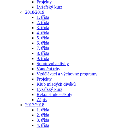
Projekty
Lyžařský kurz
2018⁄2019
1. třída
2. třída
3. třída
4. třída
5. třída
6. třída
7. třída
8. třída
9. třída
Sportovní aktivity
Vánoční trhy
Vzdělávací a výchovné programy
Projekty
Klub mladých diváků
Lyžařský kurz
Rekonstrukce školy
Zápis
2017⁄2018
1. třída
2. třída
3. třída
4. třída