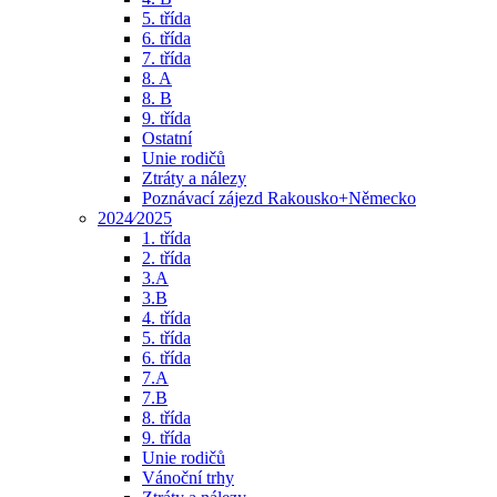
5. třída
6. třída
7. třída
8. A
8. B
9. třída
Ostatní
Unie rodičů
Ztráty a nálezy
Poznávací zájezd Rakousko+Německo
2024⁄2025
1. třída
2. třída
3.A
3.B
4. třída
5. třída
6. třída
7.A
7.B
8. třída
9. třída
Unie rodičů
Vánoční trhy