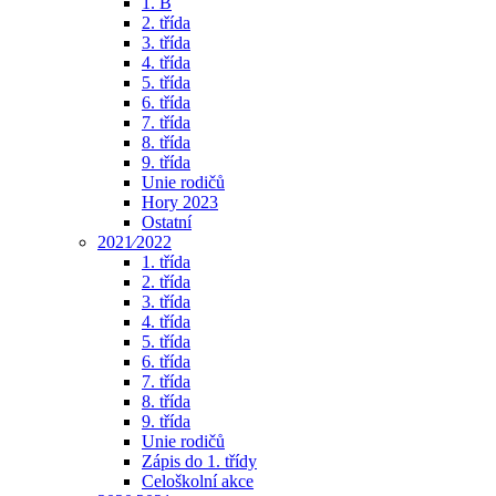
1. B
2. třída
3. třída
4. třída
5. třída
6. třída
7. třída
8. třída
9. třída
Unie rodičů
Hory 2023
Ostatní
2021⁄2022
1. třída
2. třída
3. třída
4. třída
5. třída
6. třída
7. třída
8. třída
9. třída
Unie rodičů
Zápis do 1. třídy
Celoškolní akce