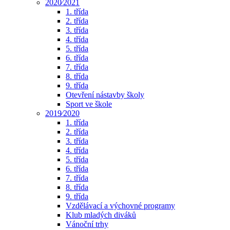
2020⁄2021
1. třída
2. třída
3. třída
4. třída
5. třída
6. třída
7. třída
8. třída
9. třída
Otevření nástavby školy
Sport ve škole
2019⁄2020
1. třída
2. třída
3. třída
4. třída
5. třída
6. třída
7. třída
8. třída
9. třída
Vzdělávací a výchovné programy
Klub mladých diváků
Vánoční trhy