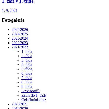
1. září v 1. třídě
1. 9. 2021
Fotogalerie
2025⁄2026
2024⁄2025
2023⁄2024
2022⁄2023
2021⁄2022
1. třída
2. třída
3. třída
4. třída
5. třída
6. třída
7. třída
8. třída
9. třída
Unie rodičů
Zápis do 1. třídy
Celoškolní akce
2020⁄2021
2019⁄2020