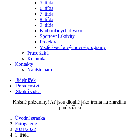
5. třída
6. třída
7. třída
8. třída
9. třída
Klub mladých diváků
Sportovní aktivity
Projekty
Vzdělávací a výchovné programy
Práce žáků
Keramika
Kontakty
Napište nám
Jídelníček
Poradenství
Školní videa
Krásné prázdniny! Ať jsou dlouhé jako fronta na zmrzlinu
a plné zážitků.
Úvodní stránka
Fotogalerie
2021/2022
1. třída