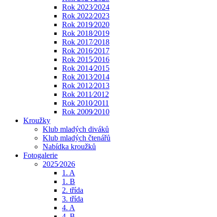
Rok 2023⁄2024
Rok 2022⁄2023
Rok 2019⁄2020
Rok 2018⁄2019
Rok 2017⁄2018
Rok 2016⁄2017
Rok 2015⁄2016
Rok 2014⁄2015
Rok 2013⁄2014
Rok 2012⁄2013
Rok 2011⁄2012
Rok 2010⁄2011
Rok 2009⁄2010
Kroužky
Klub mladých diváků
Klub mladých čtenářů
Nabídka kroužků
Fotogalerie
2025⁄2026
1. A
1. B
2. třída
3. třída
4. A
4. B