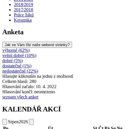
2018⁄2019
2017⁄2018
Práce žáků
Keramika
Anketa
Jak se Vám líbí naše webové stránky?
výborné (62%)
velmi dobré (10%)
dobré (5%)
dostatečné (1%)
nedostatečné (22%)
Hlasujte kliknutím na jednu z možností
Celkem hlasů: 280
Hlasování začalo: 10. 4. 2022
Hlasování končí: neomezeno
seznam všech anket
KALENDÁŘ AKCÍ
Srpen
2026
Po
Út
St
Čt
Pá
So
Ne