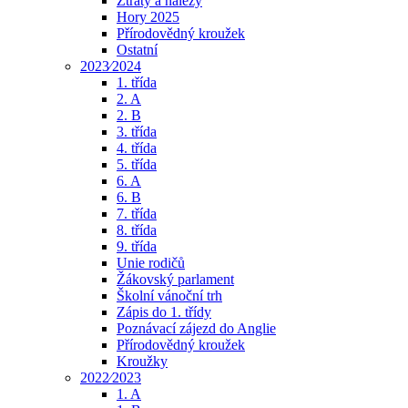
Ztráty a nálezy
Hory 2025
Přírodovědný kroužek
Ostatní
2023⁄2024
1. třída
2. A
2. B
3. třída
4. třída
5. třída
6. A
6. B
7. třída
8. třída
9. třída
Unie rodičů
Žákovský parlament
Školní vánoční trh
Zápis do 1. třídy
Poznávací zájezd do Anglie
Přírodovědný kroužek
Kroužky
2022⁄2023
1. A