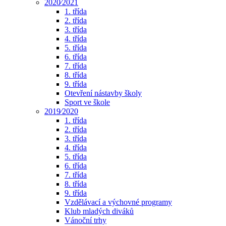
2020⁄2021
1. třída
2. třída
3. třída
4. třída
5. třída
6. třída
7. třída
8. třída
9. třída
Otevření nástavby školy
Sport ve škole
2019⁄2020
1. třída
2. třída
3. třída
4. třída
5. třída
6. třída
7. třída
8. třída
9. třída
Vzdělávací a výchovné programy
Klub mladých diváků
Vánoční trhy