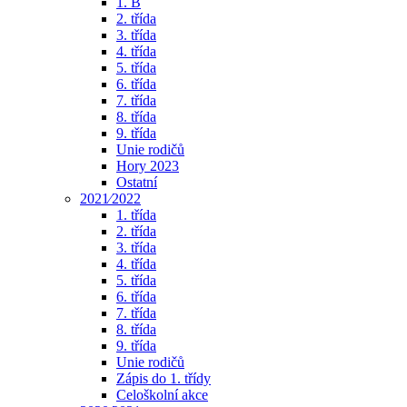
1. B
2. třída
3. třída
4. třída
5. třída
6. třída
7. třída
8. třída
9. třída
Unie rodičů
Hory 2023
Ostatní
2021⁄2022
1. třída
2. třída
3. třída
4. třída
5. třída
6. třída
7. třída
8. třída
9. třída
Unie rodičů
Zápis do 1. třídy
Celoškolní akce