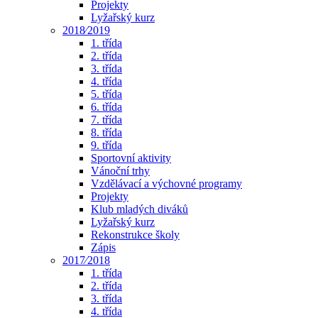
Projekty
Lyžařský kurz
2018⁄2019
1. třída
2. třída
3. třída
4. třída
5. třída
6. třída
7. třída
8. třída
9. třída
Sportovní aktivity
Vánoční trhy
Vzdělávací a výchovné programy
Projekty
Klub mladých diváků
Lyžařský kurz
Rekonstrukce školy
Zápis
2017⁄2018
1. třída
2. třída
3. třída
4. třída