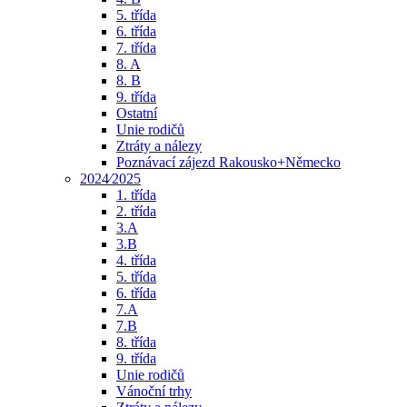
5. třída
6. třída
7. třída
8. A
8. B
9. třída
Ostatní
Unie rodičů
Ztráty a nálezy
Poznávací zájezd Rakousko+Německo
2024⁄2025
1. třída
2. třída
3.A
3.B
4. třída
5. třída
6. třída
7.A
7.B
8. třída
9. třída
Unie rodičů
Vánoční trhy