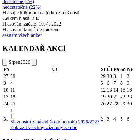
dostatečné (1%)
nedostatečné (22%)
Hlasujte kliknutím na jednu z možností
Celkem hlasů: 280
Hlasování začalo: 10. 4. 2022
Hlasování končí: neomezeno
seznam všech anket
KALENDÁŘ AKCÍ
Srpen
2026
Po
Út
St
Čt
Pá
So
Ne
27
28
29
30
31
1
2
3
4
5
6
7
8
9
10
11
12
13
14
15
16
17
18
19
20
21
22
23
24
25
26
27
28
29
30
1
1
31
2
3
4
5
6
Slavnostní zahájení školního roku 2026/2027
Zobrazit všechny záznamy ze dne