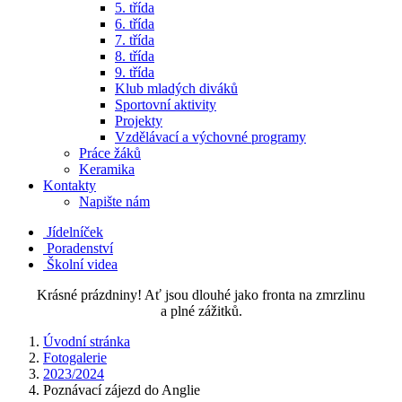
5. třída
6. třída
7. třída
8. třída
9. třída
Klub mladých diváků
Sportovní aktivity
Projekty
Vzdělávací a výchovné programy
Práce žáků
Keramika
Kontakty
Napište nám
Jídelníček
Poradenství
Školní videa
Krásné prázdniny! Ať jsou dlouhé jako fronta na zmrzlinu
a plné zážitků.
Úvodní stránka
Fotogalerie
2023/2024
Poznávací zájezd do Anglie