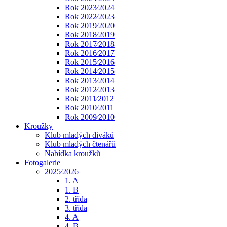
Rok 2023⁄2024
Rok 2022⁄2023
Rok 2019⁄2020
Rok 2018⁄2019
Rok 2017⁄2018
Rok 2016⁄2017
Rok 2015⁄2016
Rok 2014⁄2015
Rok 2013⁄2014
Rok 2012⁄2013
Rok 2011⁄2012
Rok 2010⁄2011
Rok 2009⁄2010
Kroužky
Klub mladých diváků
Klub mladých čtenářů
Nabídka kroužků
Fotogalerie
2025⁄2026
1. A
1. B
2. třída
3. třída
4. A
4. B