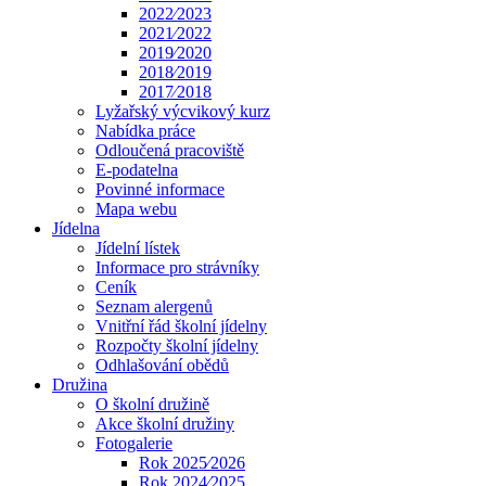
2022⁄2023
2021⁄2022
2019⁄2020
2018⁄2019
2017⁄2018
Lyžařský výcvikový kurz
Nabídka práce
Odloučená pracoviště
E-podatelna
Povinné informace
Mapa webu
Jídelna
Jídelní lístek
Informace pro strávníky
Ceník
Seznam alergenů
Vnitřní řád školní jídelny
Rozpočty školní jídelny
Odhlašování obědů
Družina
O školní družině
Akce školní družiny
Fotogalerie
Rok 2025⁄2026
Rok 2024⁄2025