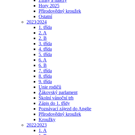
Ztráty a nálezy
Hory 2025
Přírodovědný kroužek
Ostatní
2023⁄2024
1. třída
2. A
2. B
3. třída
4. třída
5. třída
6. A
6. B
7. třída
8. třída
9. třída
Unie rodičů
Žákovský parlament
Školní vánoční trh
Zápis do 1. třídy
Poznávací zájezd do Anglie
Přírodovědný kroužek
Kroužky
2022⁄2023
1. A