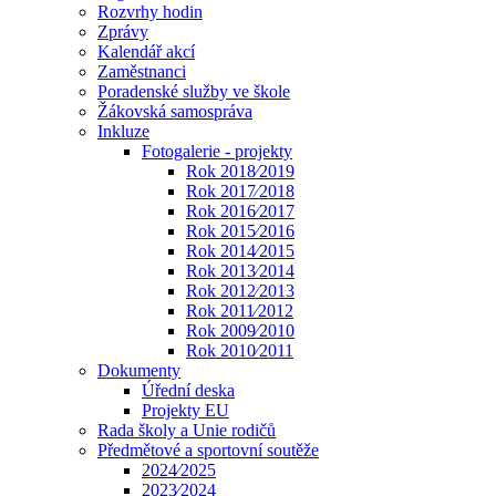
Rozvrhy hodin
Zprávy
Kalendář akcí
Zaměstnanci
Poradenské služby ve škole
Žákovská samospráva
Inkluze
Fotogalerie - projekty
Rok 2018⁄2019
Rok 2017⁄2018
Rok 2016⁄2017
Rok 2015⁄2016
Rok 2014⁄2015
Rok 2013⁄2014
Rok 2012⁄2013
Rok 2011⁄2012
Rok 2009⁄2010
Rok 2010⁄2011
Dokumenty
Úřední deska
Projekty EU
Rada školy a Unie rodičů
Předmětové a sportovní soutěže
2024⁄2025
2023⁄2024