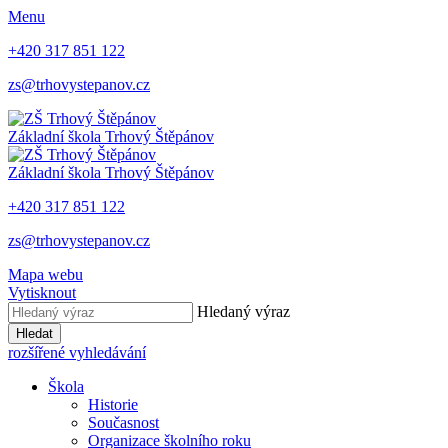
Menu
+420 317 851 122
zs@trhovystepanov.cz
Základní škola Trhový Štěpánov
Základní škola Trhový Štěpánov
+420 317 851 122
zs@trhovystepanov.cz
Mapa webu
Vytisknout
Hledaný výraz
Hledat
rozšířené vyhledávání
Škola
Historie
Současnost
Organizace školního roku