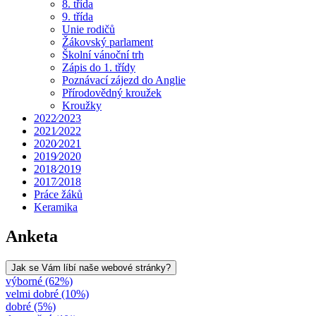
8. třída
9. třída
Unie rodičů
Žákovský parlament
Školní vánoční trh
Zápis do 1. třídy
Poznávací zájezd do Anglie
Přírodovědný kroužek
Kroužky
2022⁄2023
2021⁄2022
2020⁄2021
2019⁄2020
2018⁄2019
2017⁄2018
Práce žáků
Keramika
Anketa
Jak se Vám líbí naše webové stránky?
výborné (62%)
velmi dobré (10%)
dobré (5%)