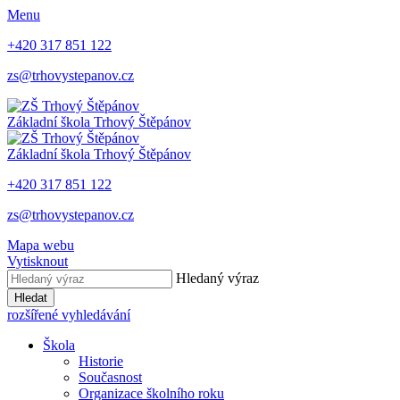
Menu
+420 317 851 122
zs@trhovystepanov.cz
Základní škola Trhový Štěpánov
Základní škola Trhový Štěpánov
+420 317 851 122
zs@trhovystepanov.cz
Mapa webu
Vytisknout
Hledaný výraz
Hledat
rozšířené vyhledávání
Škola
Historie
Současnost
Organizace školního roku