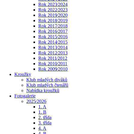
Rok 2023⁄2024
Rok 2022⁄2023
Rok 2019⁄2020
Rok 2018⁄2019
Rok 2017⁄2018
Rok 2016⁄2017
Rok 2015⁄2016
Rok 2014⁄2015
Rok 2013⁄2014
Rok 2012⁄2013
Rok 2011⁄2012
Rok 2010⁄2011
Rok 2009⁄2010
Kroužky
Klub mladých diváků
Klub mladých čtenářů
Nabídka kroužků
Fotogalerie
2025⁄2026
1. A
1. B
2. třída
3. třída
4. A
4. B