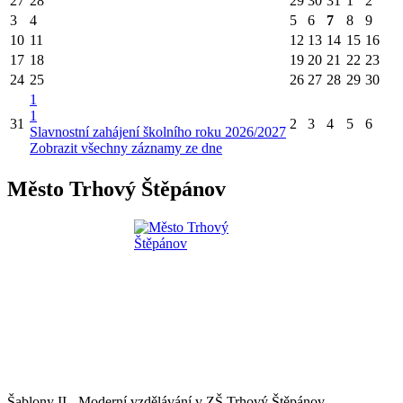
27
28
29
30
31
1
2
3
4
5
6
7
8
9
10
11
12
13
14
15
16
17
18
19
20
21
22
23
24
25
26
27
28
29
30
1
1
31
2
3
4
5
6
Slavnostní zahájení školního roku 2026/2027
Zobrazit všechny záznamy ze dne
Město Trhový Štěpánov
Šablony II - Moderní vzdělávání v ZŠ Trhový Štěpánov