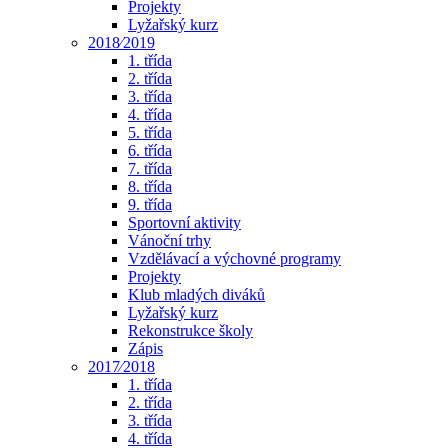
Projekty
Lyžařský kurz
2018⁄2019
1. třída
2. třída
3. třída
4. třída
5. třída
6. třída
7. třída
8. třída
9. třída
Sportovní aktivity
Vánoční trhy
Vzdělávací a výchovné programy
Projekty
Klub mladých diváků
Lyžařský kurz
Rekonstrukce školy
Zápis
2017⁄2018
1. třída
2. třída
3. třída
4. třída