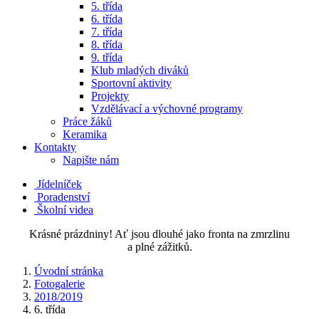
5. třída
6. třída
7. třída
8. třída
9. třída
Klub mladých diváků
Sportovní aktivity
Projekty
Vzdělávací a výchovné programy
Práce žáků
Keramika
Kontakty
Napište nám
Jídelníček
Poradenství
Školní videa
Krásné prázdniny! Ať jsou dlouhé jako fronta na zmrzlinu
a plné zážitků.
Úvodní stránka
Fotogalerie
2018/2019
6. třída