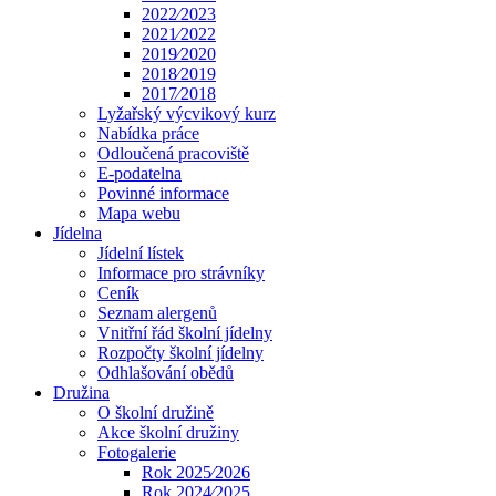
2022⁄2023
2021⁄2022
2019⁄2020
2018⁄2019
2017⁄2018
Lyžařský výcvikový kurz
Nabídka práce
Odloučená pracoviště
E-podatelna
Povinné informace
Mapa webu
Jídelna
Jídelní lístek
Informace pro strávníky
Ceník
Seznam alergenů
Vnitřní řád školní jídelny
Rozpočty školní jídelny
Odhlašování obědů
Družina
O školní družině
Akce školní družiny
Fotogalerie
Rok 2025⁄2026
Rok 2024⁄2025