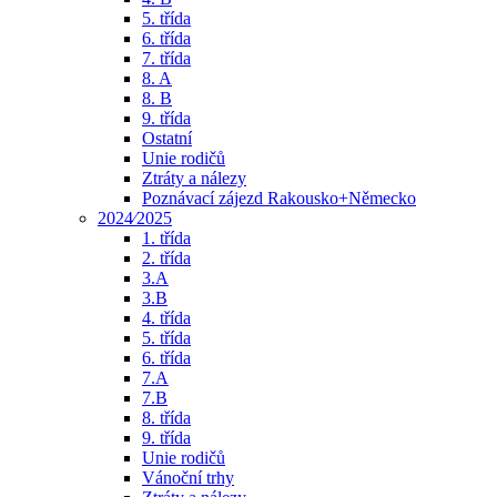
5. třída
6. třída
7. třída
8. A
8. B
9. třída
Ostatní
Unie rodičů
Ztráty a nálezy
Poznávací zájezd Rakousko+Německo
2024⁄2025
1. třída
2. třída
3.A
3.B
4. třída
5. třída
6. třída
7.A
7.B
8. třída
9. třída
Unie rodičů
Vánoční trhy