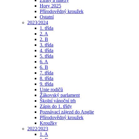
Ztráty a nálezy
Hory 2025
Přírodovědný kroužek
Ostatní
2023⁄2024
1. třída
2. A
2. B
3. třída
4. třída
5. třída
6. A
6. B
7. třída
8. třída
9. třída
Unie rodičů
Žákovský parlament
Školní vánoční trh
Zápis do 1. třídy
Poznávací zájezd do Anglie
Přírodovědný kroužek
Kroužky
2022⁄2023
1. A