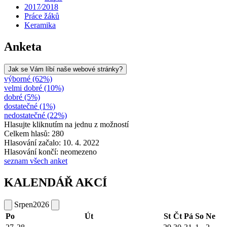
2017⁄2018
Práce žáků
Keramika
Anketa
Jak se Vám líbí naše webové stránky?
výborné (62%)
velmi dobré (10%)
dobré (5%)
dostatečné (1%)
nedostatečné (22%)
Hlasujte kliknutím na jednu z možností
Celkem hlasů: 280
Hlasování začalo: 10. 4. 2022
Hlasování končí: neomezeno
seznam všech anket
KALENDÁŘ AKCÍ
Srpen
2026
Po
Út
St
Čt
Pá
So
Ne