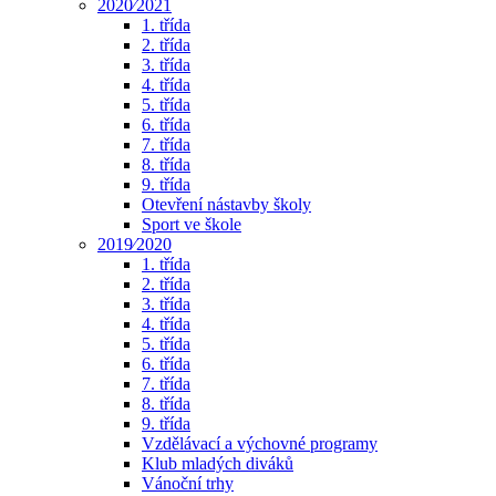
2020⁄2021
1. třída
2. třída
3. třída
4. třída
5. třída
6. třída
7. třída
8. třída
9. třída
Otevření nástavby školy
Sport ve škole
2019⁄2020
1. třída
2. třída
3. třída
4. třída
5. třída
6. třída
7. třída
8. třída
9. třída
Vzdělávací a výchovné programy
Klub mladých diváků
Vánoční trhy