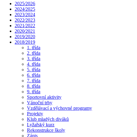
2025⁄2026
2024⁄2025
2023⁄2024
2022⁄2023
2021⁄2022
2020⁄2021
2019⁄2020
2018⁄2019
1. třída
2. třída
3. třída
4. třída
5. třída
6. třída
7. třída
8. třída
9. třída
Sportovní aktivity
Vánoční trhy
Vzdělávací a výchovné programy
Projekty
Klub mladých diváků
Lyžařský kurz
Rekonstrukce školy
Zápis