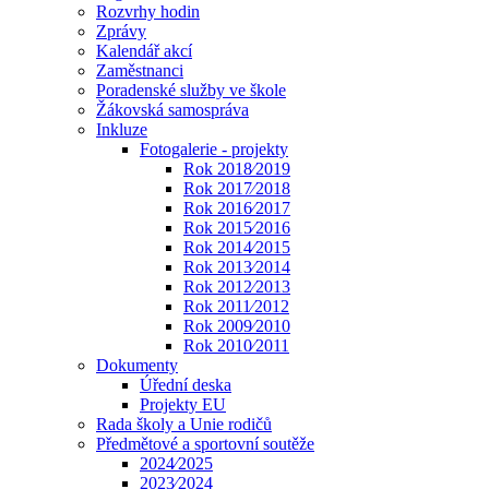
Rozvrhy hodin
Zprávy
Kalendář akcí
Zaměstnanci
Poradenské služby ve škole
Žákovská samospráva
Inkluze
Fotogalerie - projekty
Rok 2018⁄2019
Rok 2017⁄2018
Rok 2016⁄2017
Rok 2015⁄2016
Rok 2014⁄2015
Rok 2013⁄2014
Rok 2012⁄2013
Rok 2011⁄2012
Rok 2009⁄2010
Rok 2010⁄2011
Dokumenty
Úřední deska
Projekty EU
Rada školy a Unie rodičů
Předmětové a sportovní soutěže
2024⁄2025
2023⁄2024