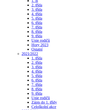
1. B
2. třída
3. třída
4. třída
5. třída
6. třída
7. třída
8. třída
9. třída
Unie rodičů
Hory 2023
Ostatní
2021⁄2022
1. třída
2. třída
3. třída
4. třída
5. třída
6. třída
7. třída
8. třída
9. třída
Unie rodičů
Zápis do 1. třídy
Celoškolní akce