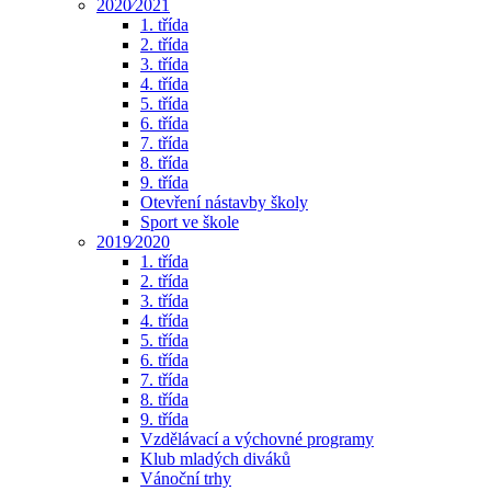
2020⁄2021
1. třída
2. třída
3. třída
4. třída
5. třída
6. třída
7. třída
8. třída
9. třída
Otevření nástavby školy
Sport ve škole
2019⁄2020
1. třída
2. třída
3. třída
4. třída
5. třída
6. třída
7. třída
8. třída
9. třída
Vzdělávací a výchovné programy
Klub mladých diváků
Vánoční trhy