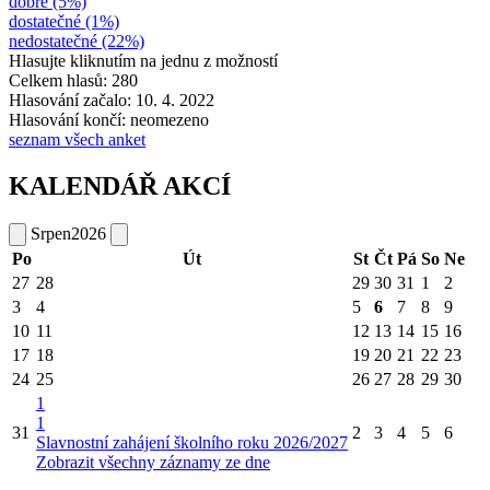
dobré (5%)
dostatečné (1%)
nedostatečné (22%)
Hlasujte kliknutím na jednu z možností
Celkem hlasů: 280
Hlasování začalo: 10. 4. 2022
Hlasování končí: neomezeno
seznam všech anket
KALENDÁŘ AKCÍ
Srpen
2026
Po
Út
St
Čt
Pá
So
Ne
27
28
29
30
31
1
2
3
4
5
6
7
8
9
10
11
12
13
14
15
16
17
18
19
20
21
22
23
24
25
26
27
28
29
30
1
1
31
2
3
4
5
6
Slavnostní zahájení školního roku 2026/2027
Zobrazit všechny záznamy ze dne