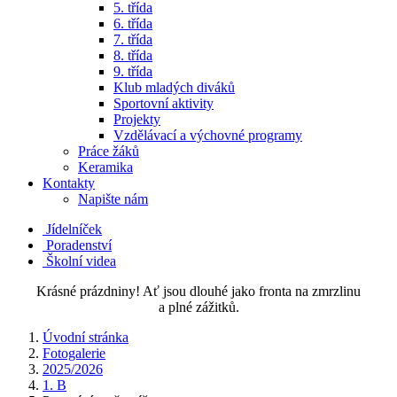
5. třída
6. třída
7. třída
8. třída
9. třída
Klub mladých diváků
Sportovní aktivity
Projekty
Vzdělávací a výchovné programy
Práce žáků
Keramika
Kontakty
Napište nám
Jídelníček
Poradenství
Školní videa
Krásné prázdniny! Ať jsou dlouhé jako fronta na zmrzlinu
a plné zážitků.
Úvodní stránka
Fotogalerie
2025/2026
1. B