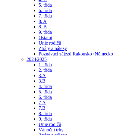
5. třída
6. třída
7. třída
8. A
8. B
9. třída
Ostatní
Unie rodičů
Ztráty a nálezy
Poznávací zájezd Rakousko+Německo
2024⁄2025
1. třída
2. třída
3.A
3.B
4. třída
5. třída
6. třída
7.A
7.B
8. třída
9. třída
Unie rodičů
Vánoční trhy