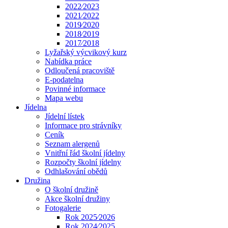
2022⁄2023
2021⁄2022
2019⁄2020
2018⁄2019
2017⁄2018
Lyžařský výcvikový kurz
Nabídka práce
Odloučená pracoviště
E-podatelna
Povinné informace
Mapa webu
Jídelna
Jídelní lístek
Informace pro strávníky
Ceník
Seznam alergenů
Vnitřní řád školní jídelny
Rozpočty školní jídelny
Odhlašování obědů
Družina
O školní družině
Akce školní družiny
Fotogalerie
Rok 2025⁄2026
Rok 2024⁄2025