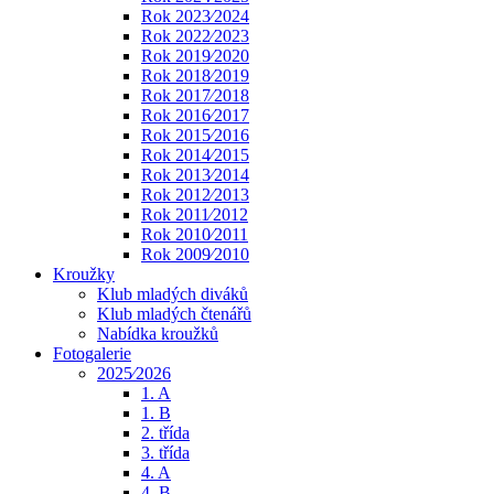
Rok 2023⁄2024
Rok 2022⁄2023
Rok 2019⁄2020
Rok 2018⁄2019
Rok 2017⁄2018
Rok 2016⁄2017
Rok 2015⁄2016
Rok 2014⁄2015
Rok 2013⁄2014
Rok 2012⁄2013
Rok 2011⁄2012
Rok 2010⁄2011
Rok 2009⁄2010
Kroužky
Klub mladých diváků
Klub mladých čtenářů
Nabídka kroužků
Fotogalerie
2025⁄2026
1. A
1. B
2. třída
3. třída
4. A
4. B