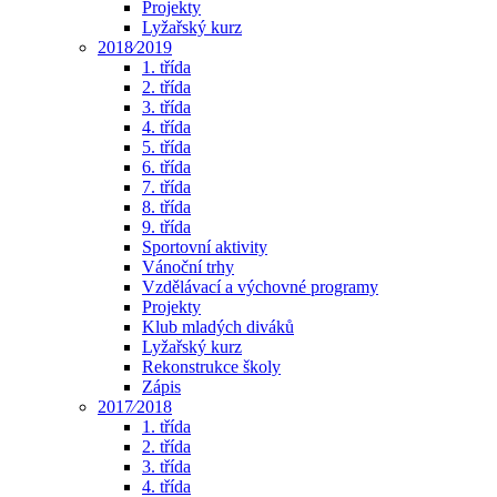
Projekty
Lyžařský kurz
2018⁄2019
1. třída
2. třída
3. třída
4. třída
5. třída
6. třída
7. třída
8. třída
9. třída
Sportovní aktivity
Vánoční trhy
Vzdělávací a výchovné programy
Projekty
Klub mladých diváků
Lyžařský kurz
Rekonstrukce školy
Zápis
2017⁄2018
1. třída
2. třída
3. třída
4. třída