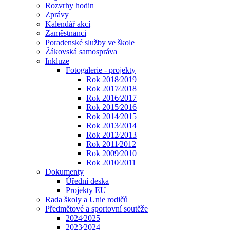
Rozvrhy hodin
Zprávy
Kalendář akcí
Zaměstnanci
Poradenské služby ve škole
Žákovská samospráva
Inkluze
Fotogalerie - projekty
Rok 2018⁄2019
Rok 2017⁄2018
Rok 2016⁄2017
Rok 2015⁄2016
Rok 2014⁄2015
Rok 2013⁄2014
Rok 2012⁄2013
Rok 2011⁄2012
Rok 2009⁄2010
Rok 2010⁄2011
Dokumenty
Úřední deska
Projekty EU
Rada školy a Unie rodičů
Předmětové a sportovní soutěže
2024⁄2025
2023⁄2024