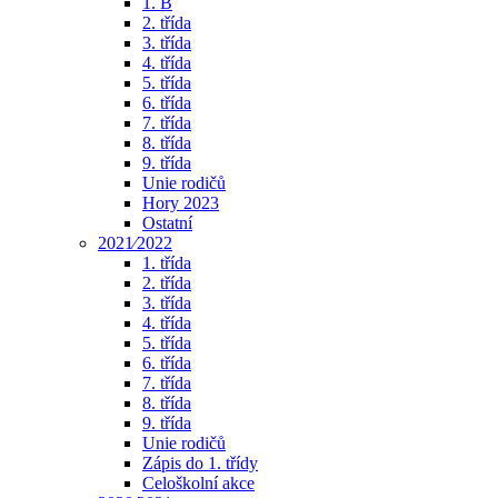
1. B
2. třída
3. třída
4. třída
5. třída
6. třída
7. třída
8. třída
9. třída
Unie rodičů
Hory 2023
Ostatní
2021⁄2022
1. třída
2. třída
3. třída
4. třída
5. třída
6. třída
7. třída
8. třída
9. třída
Unie rodičů
Zápis do 1. třídy
Celoškolní akce