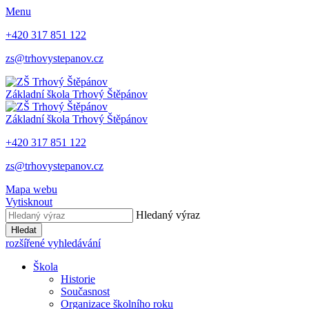
Menu
+420 317 851 122
zs@trhovystepanov.cz
Základní škola Trhový Štěpánov
Základní škola Trhový Štěpánov
+420 317 851 122
zs@trhovystepanov.cz
Mapa webu
Vytisknout
Hledaný výraz
Hledat
rozšířené vyhledávání
Škola
Historie
Současnost
Organizace školního roku