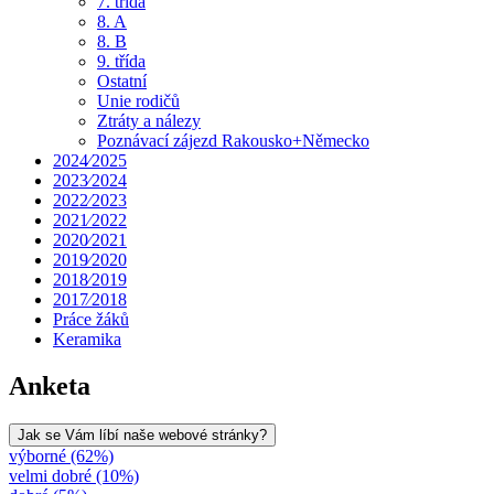
7. třída
8. A
8. B
9. třída
Ostatní
Unie rodičů
Ztráty a nálezy
Poznávací zájezd Rakousko+Německo
2024⁄2025
2023⁄2024
2022⁄2023
2021⁄2022
2020⁄2021
2019⁄2020
2018⁄2019
2017⁄2018
Práce žáků
Keramika
Anketa
Jak se Vám líbí naše webové stránky?
výborné (62%)
velmi dobré (10%)