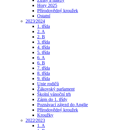
Ztráty a nálezy
Hory 2025
Přírodovědný kroužek
Ostatní
2023⁄2024
1. třída
2. A
2. B
3. třída
4. třída
5. třída
6. A
6. B
7. třída
8. třída
9. třída
Unie rodičů
Žákovský parlament
Školní vánoční trh
Zápis do 1. třídy
Poznávací zájezd do Anglie
Přírodovědný kroužek
Kroužky
2022⁄2023
1. A