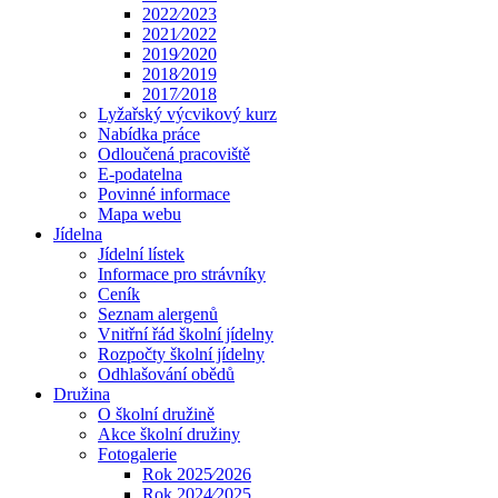
2022⁄2023
2021⁄2022
2019⁄2020
2018⁄2019
2017⁄2018
Lyžařský výcvikový kurz
Nabídka práce
Odloučená pracoviště
E-podatelna
Povinné informace
Mapa webu
Jídelna
Jídelní lístek
Informace pro strávníky
Ceník
Seznam alergenů
Vnitřní řád školní jídelny
Rozpočty školní jídelny
Odhlašování obědů
Družina
O školní družině
Akce školní družiny
Fotogalerie
Rok 2025⁄2026
Rok 2024⁄2025