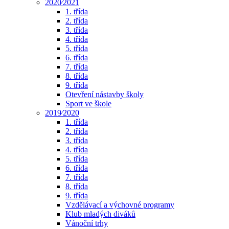
2020⁄2021
1. třída
2. třída
3. třída
4. třída
5. třída
6. třída
7. třída
8. třída
9. třída
Otevření nástavby školy
Sport ve škole
2019⁄2020
1. třída
2. třída
3. třída
4. třída
5. třída
6. třída
7. třída
8. třída
9. třída
Vzdělávací a výchovné programy
Klub mladých diváků
Vánoční trhy