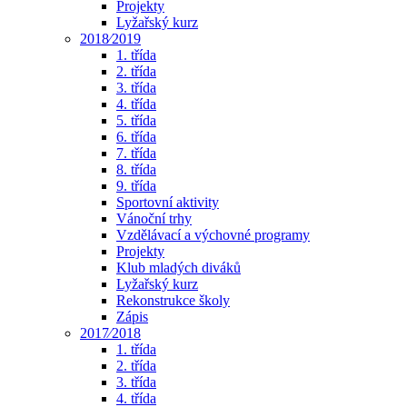
Projekty
Lyžařský kurz
2018⁄2019
1. třída
2. třída
3. třída
4. třída
5. třída
6. třída
7. třída
8. třída
9. třída
Sportovní aktivity
Vánoční trhy
Vzdělávací a výchovné programy
Projekty
Klub mladých diváků
Lyžařský kurz
Rekonstrukce školy
Zápis
2017⁄2018
1. třída
2. třída
3. třída
4. třída