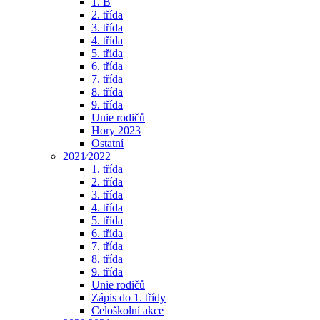
1. B
2. třída
3. třída
4. třída
5. třída
6. třída
7. třída
8. třída
9. třída
Unie rodičů
Hory 2023
Ostatní
2021⁄2022
1. třída
2. třída
3. třída
4. třída
5. třída
6. třída
7. třída
8. třída
9. třída
Unie rodičů
Zápis do 1. třídy
Celoškolní akce