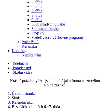
5. třída
6. třída
7. třída
8. třída
9. třída
Klub mladých diváků
Sportovní aktivity
Projekty
Vzdělávací a výchovné programy
Práce žáků
Keramika
Kontakty
Napište nám
Jídelníček
Poradenství
Školní videa
Krásné prázdniny! Ať jsou dlouhé jako fronta na zmrzlinu
a plné zážitků.
Úvodní stránka
Škola
Kalendář akcí
Besedách o knihách 6.+7. třída