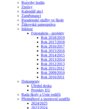
Rozvrhy hodin
Zprávy
Kalendář akcí
Zaměstnanci
Poradenské služby ve škole
Žákovská samospráva
Inkluze
Fotogalerie - projekty
Rok 2018⁄2019
Rok 2017⁄2018
Rok 2016⁄2017
Rok 2015⁄2016
Rok 2014⁄2015
Rok 2013⁄2014
Rok 2012⁄2013
Rok 2011⁄2012
Rok 2009⁄2010
Rok 2010⁄2011
Dokumenty
Úřední deska
Projekty EU
Rada školy a Unie rodičů
Předmětové a sportovní soutěže
2024⁄2025
2023⁄2024