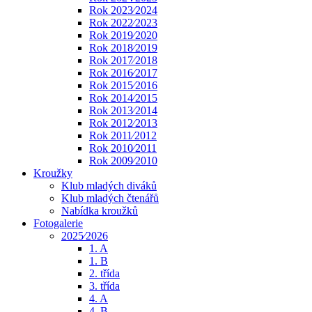
Rok 2023⁄2024
Rok 2022⁄2023
Rok 2019⁄2020
Rok 2018⁄2019
Rok 2017⁄2018
Rok 2016⁄2017
Rok 2015⁄2016
Rok 2014⁄2015
Rok 2013⁄2014
Rok 2012⁄2013
Rok 2011⁄2012
Rok 2010⁄2011
Rok 2009⁄2010
Kroužky
Klub mladých diváků
Klub mladých čtenářů
Nabídka kroužků
Fotogalerie
2025⁄2026
1. A
1. B
2. třída
3. třída
4. A
4. B