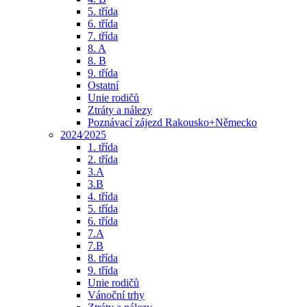
5. třída
6. třída
7. třída
8. A
8. B
9. třída
Ostatní
Unie rodičů
Ztráty a nálezy
Poznávací zájezd Rakousko+Německo
2024⁄2025
1. třída
2. třída
3.A
3.B
4. třída
5. třída
6. třída
7.A
7.B
8. třída
9. třída
Unie rodičů
Vánoční trhy