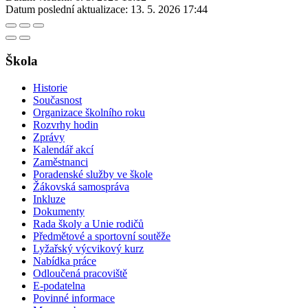
Datum poslední aktualizace:
13. 5. 2026 17:44
Škola
Historie
Současnost
Organizace školního roku
Rozvrhy hodin
Zprávy
Kalendář akcí
Zaměstnanci
Poradenské služby ve škole
Žákovská samospráva
Inkluze
Dokumenty
Rada školy a Unie rodičů
Předmětové a sportovní soutěže
Lyžařský výcvikový kurz
Nabídka práce
Odloučená pracoviště
E-podatelna
Povinné informace