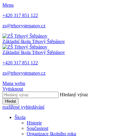
Menu
+420 317 851 122
zs@trhovystepanov.cz
Základní škola Trhový Štěpánov
Základní škola Trhový Štěpánov
+420 317 851 122
zs@trhovystepanov.cz
Mapa webu
Vytisknout
Hledaný výraz
Hledat
rozšířené vyhledávání
Škola
Historie
Současnost
Organizace školního roku