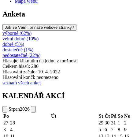
Mapa webu
Anketa
Jak se Vám líbí naše webové stránky?
výborné (62%)
velmi dobré (10%)
dobré (5%)
dostatečné (1%)
nedostatečné (22%)
Hlasujte kliknutím na jednu z možností
Celkem hlasů: 280
Hlasování začalo: 10. 4. 2022
Hlasování končí: neomezeno
seznam všech anket
KALENDÁŘ AKCÍ
Srpen
2026
Po
Út
St
Čt
Pá
So
Ne
27
28
29
30
31
1
2
3
4
5
6
7
8
9
10
11
12
13
14
15
16