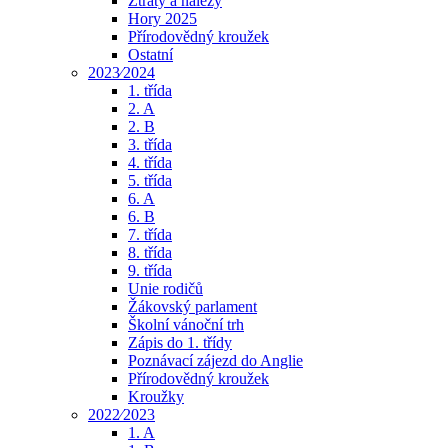
Ztráty a nálezy
Hory 2025
Přírodovědný kroužek
Ostatní
2023⁄2024
1. třída
2. A
2. B
3. třída
4. třída
5. třída
6. A
6. B
7. třída
8. třída
9. třída
Unie rodičů
Žákovský parlament
Školní vánoční trh
Zápis do 1. třídy
Poznávací zájezd do Anglie
Přírodovědný kroužek
Kroužky
2022⁄2023
1. A