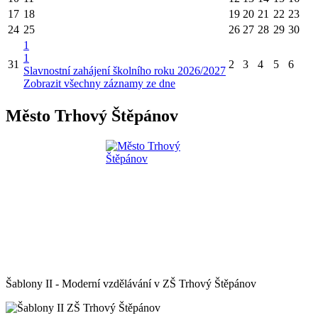
17
18
19
20
21
22
23
24
25
26
27
28
29
30
1
1
31
2
3
4
5
6
Slavnostní zahájení školního roku 2026/2027
Zobrazit všechny záznamy ze dne
Město Trhový Štěpánov
Šablony II - Moderní vzdělávání v ZŠ Trhový Štěpánov