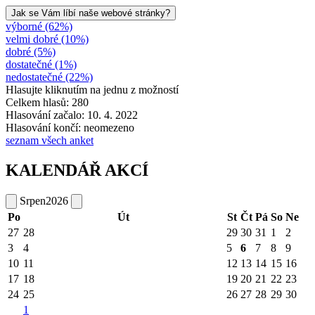
Jak se Vám líbí naše webové stránky?
výborné (62%)
velmi dobré (10%)
dobré (5%)
dostatečné (1%)
nedostatečné (22%)
Hlasujte kliknutím na jednu z možností
Celkem hlasů: 280
Hlasování začalo: 10. 4. 2022
Hlasování končí: neomezeno
seznam všech anket
KALENDÁŘ AKCÍ
Srpen
2026
Po
Út
St
Čt
Pá
So
Ne
27
28
29
30
31
1
2
3
4
5
6
7
8
9
10
11
12
13
14
15
16
17
18
19
20
21
22
23
24
25
26
27
28
29
30
1