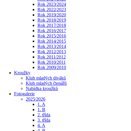
Rok 2023⁄2024
Rok 2022⁄2023
Rok 2019⁄2020
Rok 2018⁄2019
Rok 2017⁄2018
Rok 2016⁄2017
Rok 2015⁄2016
Rok 2014⁄2015
Rok 2013⁄2014
Rok 2012⁄2013
Rok 2011⁄2012
Rok 2010⁄2011
Rok 2009⁄2010
Kroužky
Klub mladých diváků
Klub mladých čtenářů
Nabídka kroužků
Fotogalerie
2025⁄2026
1. A
1. B
2. třída
3. třída
4. A
4. B