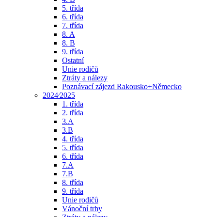
5. třída
6. třída
7. třída
8. A
8. B
9. třída
Ostatní
Unie rodičů
Ztráty a nálezy
Poznávací zájezd Rakousko+Německo
2024⁄2025
1. třída
2. třída
3.A
3.B
4. třída
5. třída
6. třída
7.A
7.B
8. třída
9. třída
Unie rodičů
Vánoční trhy