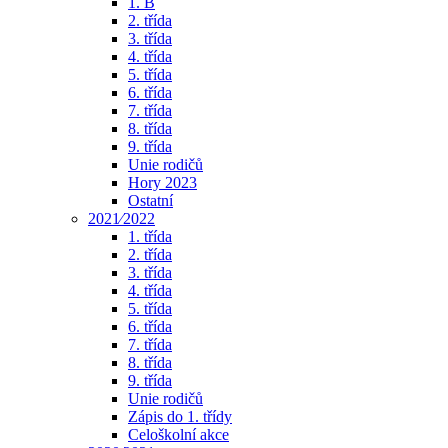
1. B
2. třída
3. třída
4. třída
5. třída
6. třída
7. třída
8. třída
9. třída
Unie rodičů
Hory 2023
Ostatní
2021⁄2022
1. třída
2. třída
3. třída
4. třída
5. třída
6. třída
7. třída
8. třída
9. třída
Unie rodičů
Zápis do 1. třídy
Celoškolní akce