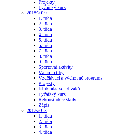
Projekty
Lyžařský kurz
2018⁄2019
1. třída
2. třída
3. třída
4. třída
5. třída
6. třída
7. třída
8. třída
9. třída
Sportovní aktivity
Vánoční trhy
Vzdělávací a výchovné programy
Projekty
Klub mladých diváků
Lyžařský kurz
Rekonstrukce školy
Zápis
2017⁄2018
1. třída
2. třída
3. třída
4. třída