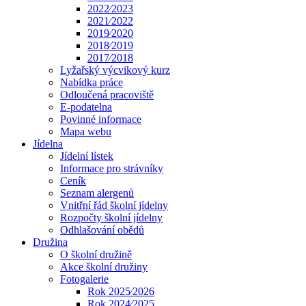
2022⁄2023
2021⁄2022
2019⁄2020
2018⁄2019
2017⁄2018
Lyžařský výcvikový kurz
Nabídka práce
Odloučená pracoviště
E-podatelna
Povinné informace
Mapa webu
Jídelna
Jídelní lístek
Informace pro strávníky
Ceník
Seznam alergenů
Vnitřní řád školní jídelny
Rozpočty školní jídelny
Odhlašování obědů
Družina
O školní družině
Akce školní družiny
Fotogalerie
Rok 2025⁄2026
Rok 2024⁄2025