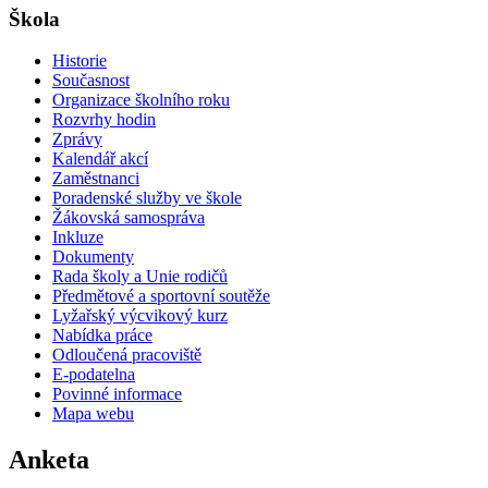
Škola
Historie
Současnost
Organizace školního roku
Rozvrhy hodin
Zprávy
Kalendář akcí
Zaměstnanci
Poradenské služby ve škole
Žákovská samospráva
Inkluze
Dokumenty
Rada školy a Unie rodičů
Předmětové a sportovní soutěže
Lyžařský výcvikový kurz
Nabídka práce
Odloučená pracoviště
E-podatelna
Povinné informace
Mapa webu
Anketa