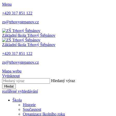
Menu
+420 317 851 122
zs@trhovystepanov.cz
Základní škola Trhový Štěpánov
Základní škola Trhový Štěpánov
+420 317 851 122
zs@trhovystepanov.cz
Mapa webu
Vytisknout
Hledaný výraz
Hledat
rozšířené vyhledávání
Škola
Historie
Současnost
Organizace školního roku