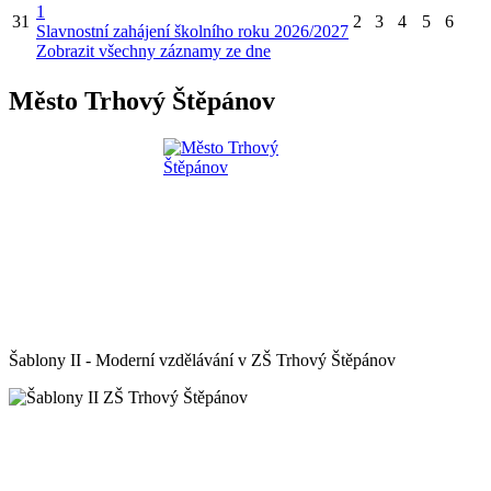
1
31
2
3
4
5
6
Slavnostní zahájení školního roku 2026/2027
Zobrazit všechny záznamy ze dne
Město Trhový Štěpánov
Šablony II - Moderní vzdělávání v ZŠ Trhový Štěpánov