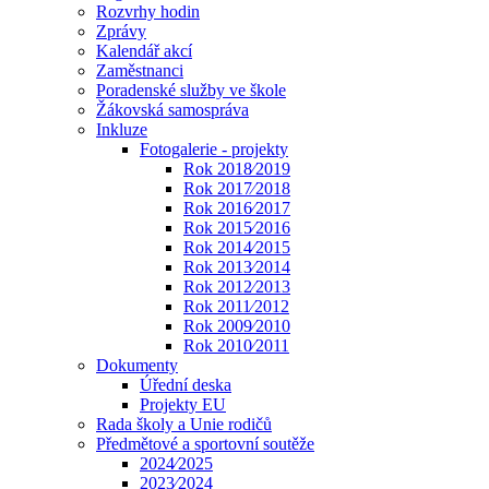
Rozvrhy hodin
Zprávy
Kalendář akcí
Zaměstnanci
Poradenské služby ve škole
Žákovská samospráva
Inkluze
Fotogalerie - projekty
Rok 2018⁄2019
Rok 2017⁄2018
Rok 2016⁄2017
Rok 2015⁄2016
Rok 2014⁄2015
Rok 2013⁄2014
Rok 2012⁄2013
Rok 2011⁄2012
Rok 2009⁄2010
Rok 2010⁄2011
Dokumenty
Úřední deska
Projekty EU
Rada školy a Unie rodičů
Předmětové a sportovní soutěže
2024⁄2025
2023⁄2024