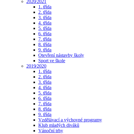
2020⁄2021
1. třída
2. třída
3. třída
4. třída
5. třída
6. třída
7. třída
8. třída
9. třída
Otevření nástavby školy
Sport ve škole
2019⁄2020
1. třída
2. třída
3. třída
4. třída
5. třída
6. třída
7. třída
8. třída
9. třída
Vzdělávací a výchovné programy
Klub mladých diváků
Vánoční trhy