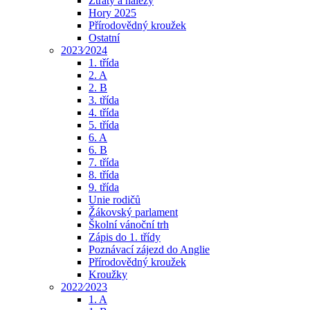
Ztráty a nálezy
Hory 2025
Přírodovědný kroužek
Ostatní
2023⁄2024
1. třída
2. A
2. B
3. třída
4. třída
5. třída
6. A
6. B
7. třída
8. třída
9. třída
Unie rodičů
Žákovský parlament
Školní vánoční trh
Zápis do 1. třídy
Poznávací zájezd do Anglie
Přírodovědný kroužek
Kroužky
2022⁄2023
1. A