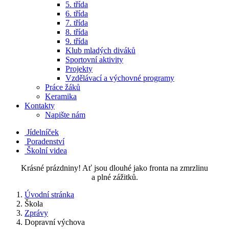
5. třída
6. třída
7. třída
8. třída
9. třída
Klub mladých diváků
Sportovní aktivity
Projekty
Vzdělávací a výchovné programy
Práce žáků
Keramika
Kontakty
Napište nám
Jídelníček
Poradenství
Školní videa
Krásné prázdniny! Ať jsou dlouhé jako fronta na zmrzlinu
a plné zážitků.
Úvodní stránka
Škola
Zprávy
Dopravní výchova