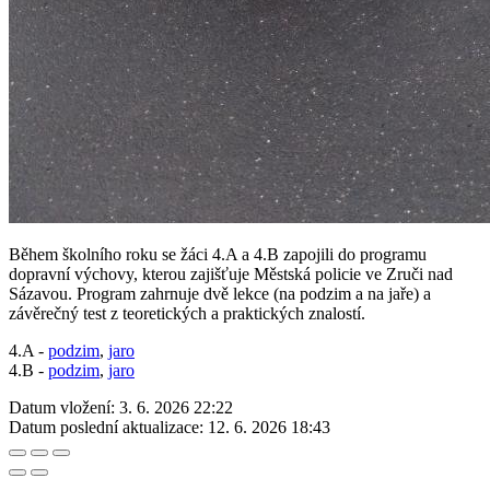
Během školního roku se žáci 4.A a 4.B zapojili do programu
dopravní výchovy, kterou zajišťuje Městská policie ve Zruči nad
Sázavou. Program zahrnuje dvě lekce (na podzim a na jaře) a
závěrečný test z teoretických a praktických znalostí.
4.A -
podzim
,
jaro
4.B -
podzim
,
jaro
Datum vložení:
3. 6. 2026 22:22
Datum poslední aktualizace:
12. 6. 2026 18:43